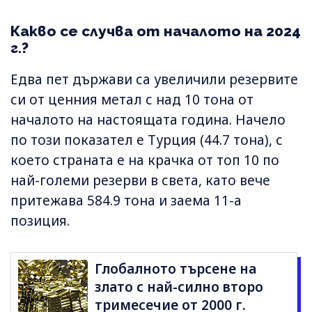
Какво се случва от началото на 2024
г.?
Едва пет държави са увеличили резервите
си от ценния метал с над 10 тона от
началото на настоящата година. Начело
по този показател е Турция (44.7 тона), с
което страната е на крачка от топ 10 по
най-големи резерви в света, като вече
притежава 584.9 тона и заема 11-а
позиция.
Глобалното търсене на
злато с най-силно второ
тримесечие от 2000 г.