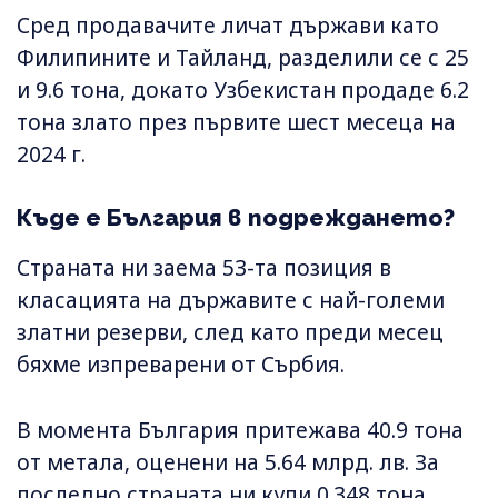
Сред продавачите личат държави като
Филипините и Тайланд, разделили се с 25
и 9.6 тона, докато Узбекистан продаде 6.2
тона злато през първите шест месеца на
2024 г.
Къде е България в подреждането?
Страната ни заема 53-та позиция в
класацията на държавите с най-големи
златни резерви, след като преди месец
бяхме изпреварени от Сърбия.
В момента България притежава 40.9 тона
от метала, оценени на 5.64 млрд. лв. За
последно страната ни купи 0.348 тона