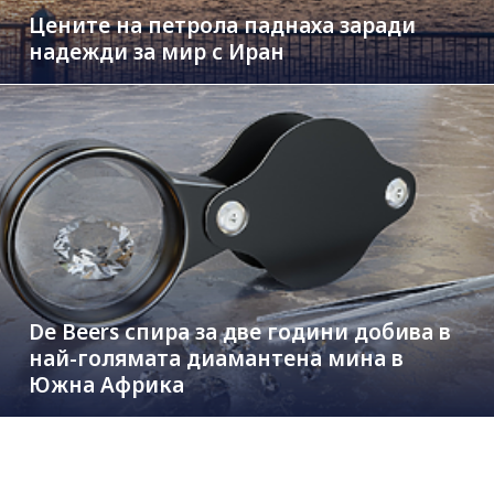
Цените на петрола паднаха заради
надежди за мир с Иран
De Beers спира за две години добива в
най-голямата диамантена мина в
Южна Африка