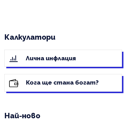
Калкулатори
Лична инфлация
Кога ще стана богат?
Най-ново