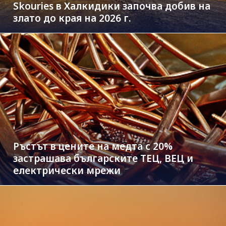
Skouries в Халкидики започва добив на
злато до края на 2026 г.
Ръстът в цените на медта с 20%
застрашава българските ТЕЦ, ВЕЦ и
електрически мрежи