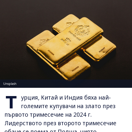
Unsplash
Т
урция, Китай и Индия бяха най-
големите купувачи на злато през
първото тримесечие на 2024 г.
Лидерството през второто тримесечие
обаче се поема от Полша, чиято