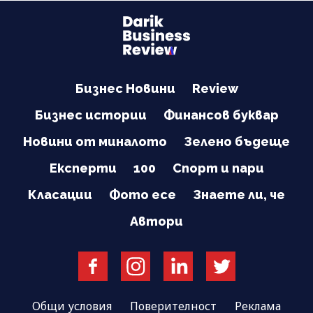
Бизнес Новини
Review
Бизнес истории
Финансов буквар
Новини от миналото
Зелено бъдеще
Експерти
100
Спорт и пари
Класации
Фото есе
Знаете ли, че
Автори
Общи условия
Поверителност
Реклама