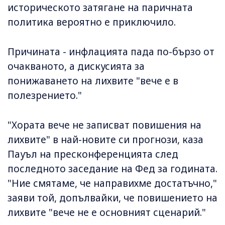
историческото затягане на паричната
политика вероятно е приключило.
Причината - инфлацията пада по-бързо от
очакваното, а дискусията за
понижаването на лихвите "вече е в
полезрението."
"Хората вече не записват повишения на
лихвите" в най-новите си прогнози, каза
Пауъл на пресконференцията след
последното заседание на Фед за годината.
"Ние смятаме, че направихме достатъчно,"
заяви той, допълвайки, че повишението на
лихвите "вече не е основният сценарий."