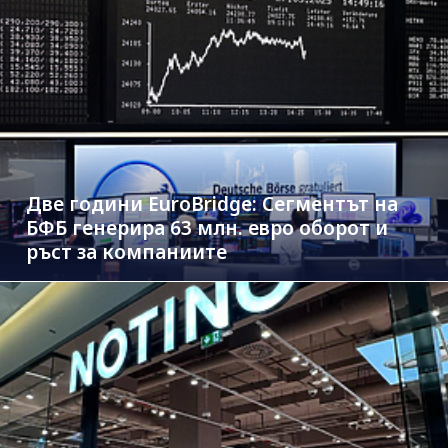
Две години EuroBridge: Сегментът на
БФБ генерира 63 млн. евро оборот и
ръст за компаниите