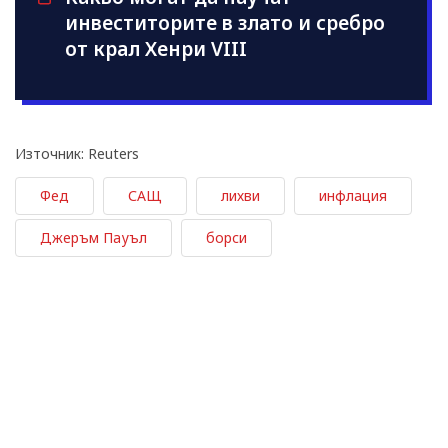
инвеститорите в злато и сребро
от крал Хенри VIII
Източник: Reuters
Фед
САЩ
лихви
инфлация
Джеръм Пауъл
борси