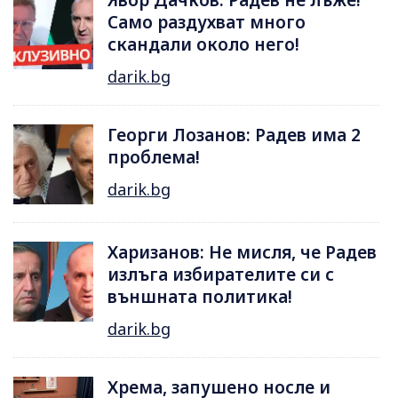
Явор Дачков: Радев не лъже!
Само раздухват много
скандали около него!
darik.bg
Георги Лозанов: Радев има 2
проблема!
darik.bg
Харизанов: Не мисля, че Радев
излъга избирателите си с
външната политика!
darik.bg
Хрема, запушено носле и