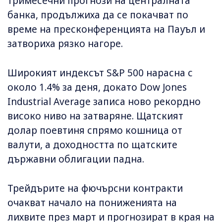
тримесечни прогнози на централната
банка, продължиха да се покачват по
време на пресконференцията на Пауъл и
затвориха рязко нагоре.
Широкият индексът S&P 500 нарасна с
около 1.4% за деня, докато Dow Jones
Industrial Average записа ново рекордно
високо ниво на затваряне. Щатският
долар поевтиня спрямо кошница от
валути, а доходността по щатските
държавни облигации падна.
Трейдърите на фючърсни контракти
очакват начало на пониженията на
лихвите през март и прогнозират в края на