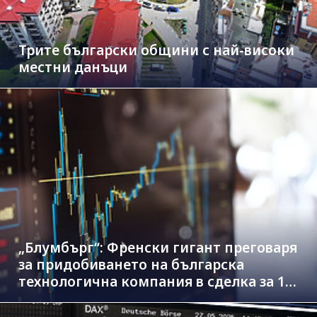
Трите български общини с най-високи
местни данъци
„Блумбърг“: Френски гигант преговаря
за придобиването на българска
технологична компания в сделка за 1.3
млрд. евро