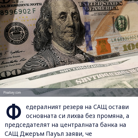
Pixabay.com
Ф
едералният резерв на САЩ остави
основната си лихва без промяна, а
председателят на централната банка на
САЩ Джеръм Пауъл заяви, че