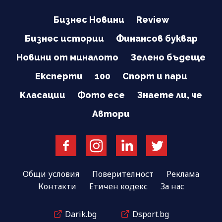
Бизнес Новини
Review
Бизнес истории
Финансов буквар
Новини от миналото
Зелено бъдеще
Експерти
100
Спорт и пари
Класации
Фото есе
Знаете ли, че
Автори
Общи условия
Поверителност
Реклама
Контакти
Етичен кодекс
За нас
Darik.bg
Dsport.bg