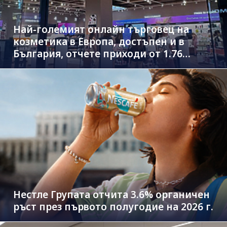
Най-големият онлайн търговец на
козметика в Европа, достъпен и в
България, отчете приходи от 1.76
млрд. евро
Нестле Групата отчита 3.6% органичен
ръст през първото полугодие на 2026 г.