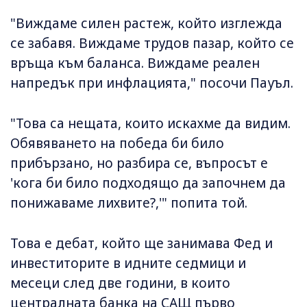
"Виждаме силен растеж, който изглежда
се забавя. Виждаме трудов пазар, който се
връща към баланса. Виждаме реален
напредък при инфлацията," посочи Пауъл.
"Това са нещата, които искахме да видим.
Обявяването на победа би било
прибързано, но разбира се, въпросът е
'кога би било подходящо да започнем да
понижаваме лихвите?,'" попита той.
Това е дебат, който ще занимава Фед и
инвеститорите в идните седмици и
месеци след две години, в които
централната банка на САЩ първо