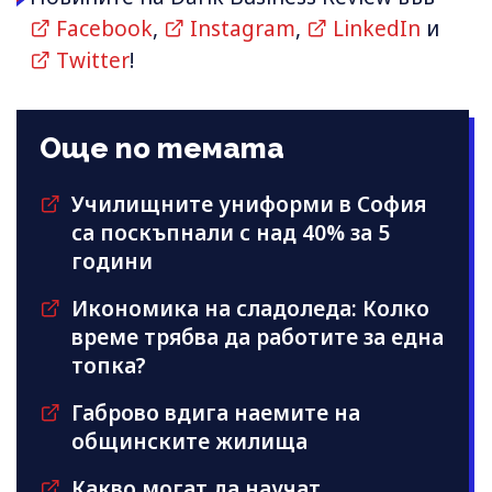
Facebook
,
Instagram
,
LinkedIn
и
Twitter
!
Още по темата
Училищните униформи в София
са поскъпнали с над 40% за 5
години
Икономика на сладоледа: Колко
време трябва да работите за една
топка?
Габрово вдига наемите на
общинските жилища
Какво могат да научат