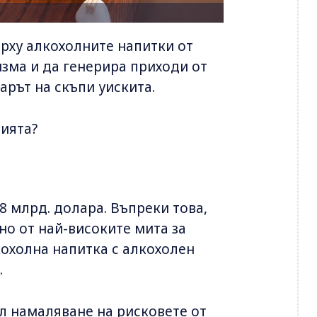
ърху алкохолните напитки от
изма и да генерира приходи от
арът на скъпи уискита.
рията?
.8 млрд. долара. Въпреки това,
о от най-високите мита за
кохолна напитка с алкохолен
.
л намаляване на рисковете от