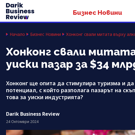
Бизнес Новини
Начало
Бизнес Новини
Хонконг свали митата върху алко
Хонконг свали митата 
уиски пазар за $34 млр
Хонконг ще опита да стимулира туризма и да
потенциал, с който разполага пазарът на скъ
това за уиски индустрията?
Darik Business Review
24 Октомври 2024