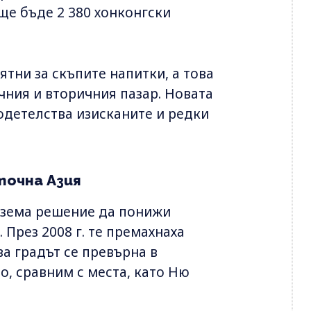
 ще бъде 2 380 хонконгски
ни за скъпите напитки, а това
ичния и вторичния пазар. Новата
одетелства изисканите и редки
точна Азия
 взема решение да понижи
 През 2008 г. те премахнаха
ва градът се превърна в
о, сравним с места, като Ню