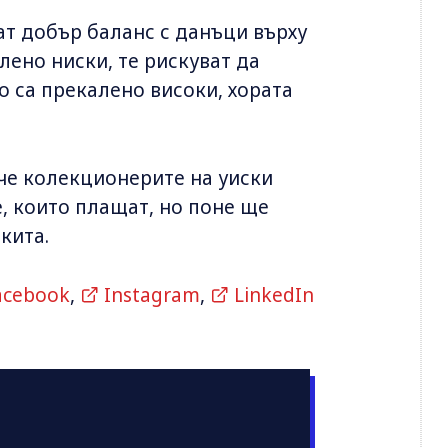
т добър баланс с данъци върху
лено ниски, те рискуват да
о са прекалено високи, хората
 че колекционерите на уиски
, които плащат, но поне ще
кита.
acebook
,
Instagram
,
LinkedIn