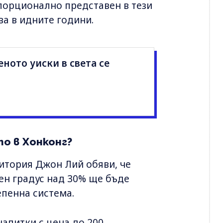
опорционално представен в тези
ва в идните години.
еното уиски в света се
о в Хонконг?
ритория Джон Лий обяви, че
ен градус над 30% ще бъде
пенна система.
напитки с цена до 200