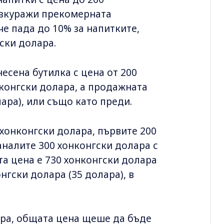
безкуражи прекомерната
че пада до 10% за напитките,
ски долара.
несена бутилка с цена от 200
нконгски долара, а продажната
ара), или също като преди.
 хонконгски долара, първите 200
таналите 300 хонконгски долара с
та цена е 730 хонконгски долара
нгски долара (35 долара), в
лара, общата цена щеше да бъде