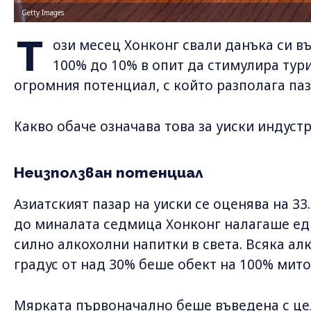
Getty Images
Т
ози месец Хонконг свали данъка си в
100% до 10% в опит да стимулира тур
огромния потенциал, с който разполага паз
Какво обаче означава това за уиски индуст
Неизползван потенциал
Азиатският пазар на уиски се оценява на 33
до миналата седмица Хонконг налагаше едн
силно алкохолни напитки в света. Всяка ал
градус от над 30% беше обект на 100% мито
Мярката първоначално беше въведена с це