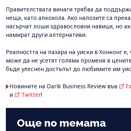
Правителствата винаги трябва да поддържа
неща, като алкохола. Ако налозите са прека
насърчат лоши здравословни навици, но ак
намират други алтернативи.
Реалността на пазара на уиски в Хонконг е,
може да не усетят голяма променя в цените
бъде улеснен достъпът до любимите им уис
Новините на Darik Business Review във
F
и
Twitter
!
Още по темата