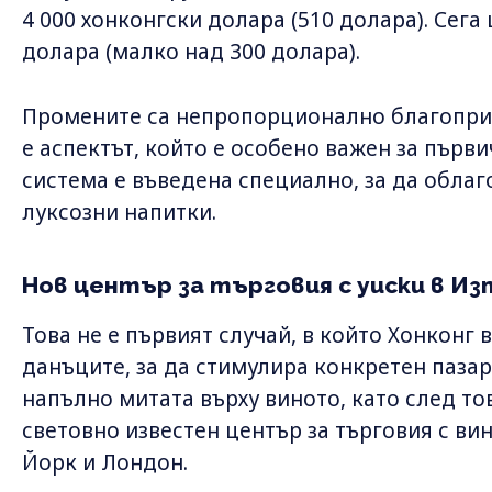
4 000 хонконгски долара (510 долара). Сега
долара (малко над 300 долара).
Промените са непропорционално благоприят
е аспектът, който е особено важен за първ
система е въведена специално, за да облаг
луксозни напитки.
Нов център за търговия с уиски в Из
Това не е първият случай, в който Хонконг
данъците, за да стимулира конкретен пазар.
напълно митата върху виното, като след то
световно известен център за търговия с вин
Йорк и Лондон.