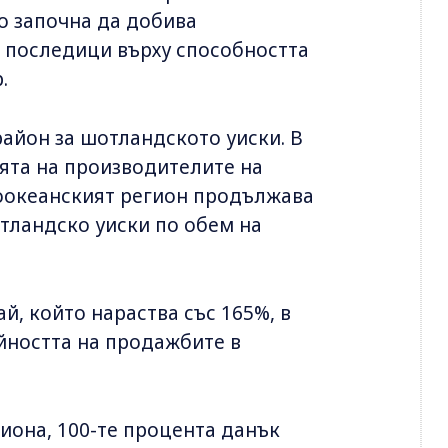
то започна да добива
и последици върху способността
.
район за шотландското уиски. В
ята на производителите на
хоокеанският регион продължава
тландско уиски по обем на
й, който нараства със 165%, в
ойността на продажбите в
иона, 100-те процента данък