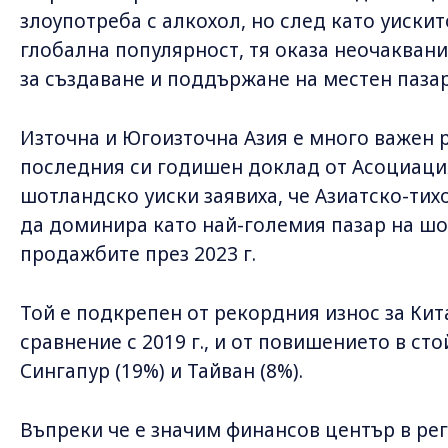
злоупотреба с алкохол, но след като уиски
глобална популярност, тя оказа неочакван
за създаване и поддържане на местен пазар
Източна и Югоизточна Азия е много важен 
последния си годишен доклад от Асоциаци
шотландско уиски заявиха, че Азиатско-ти
да доминира като най-големия пазар на шо
продажбите през 2023 г.
Той е подкрепен от рекордния износ за Кита
сравнение с 2019 г., и от повишението в ст
Сингапур (19%) и Тайван (8%).
Въпреки че е значим финансов център в рег