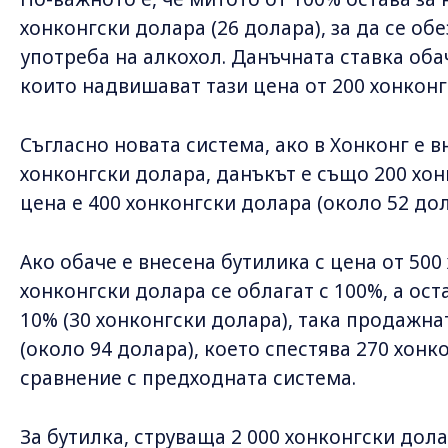
хонконгски долара (26 долара), за да се о
употреба на алкохол. Данъчната ставка оба
които надвишават тази цена от 200 хонконг
Съгласно новата система, ако в Хонконг е в
хонконгски долара, данъкът е също 200 хо
цена е 400 хонконгски долара (около 52 дол
Ако обаче е внесена бутилика с цена от 500
хонконгски долара се облагат с 100%, а ос
10% (30 хонконгски долара), така продажна
(около 94 долара), което спестява 270 хонко
сравнение с предходната система.
За бутилка, струваща 2 000 хонконгски до