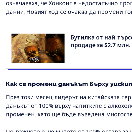
означаваха, че Хонконг е недостатъчно пр
данни. Новият ход се очаква да промени то
Бутилка от най-търс
продаде за $2.7 млн.
Как се промени данъкът върху уискит
През този месец лидерът на китайската те
данъкът от 100% върху напитките с алкохол
променен, като ще бъде въведена многосте
По-важното е, че митото от 100% остава за 