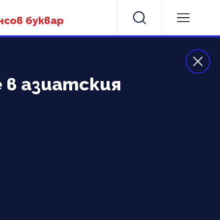
нсов буквар
е в азиатския