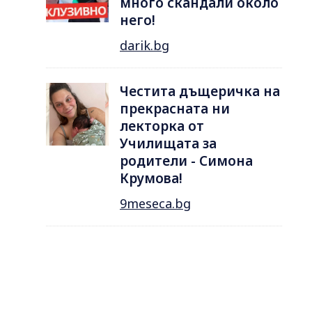
много скандали около
него!
darik.bg
Честита дъщеричка на
прекрасната ни
лекторка от
Училищата за
родители - Симона
Крумова!
9meseca.bg