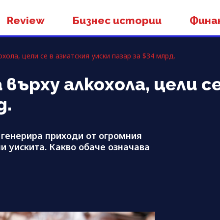
Review
Бизнес истории
Фина
хола, цели се в азиатския уиски пазар за $34 млрд.
върху алкохола, цели с
д.
 генерира приходи от огромния
пи уискита. Какво обаче означава