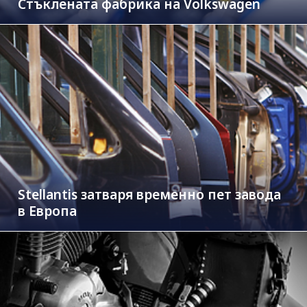
Стъклената фабрика на Volkswagen
Stellantis затваря временно пет завода
в Европа