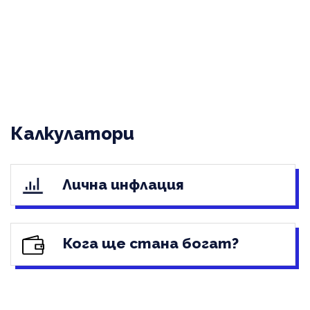
Калкулатори
Лична инфлация
Кога ще стана богат?