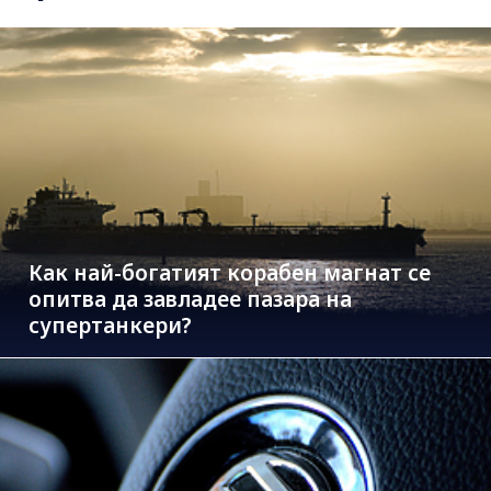
Как най-богатият корабен магнат се
опитва да завладее пазара на
супертанкери?