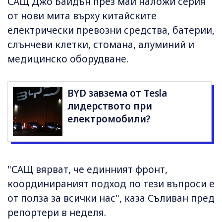
САЩ Джо Байдън през май наложи серия
от нови мита върху китайските
електрически превозни средства, батерии,
слънчеви клетки, стомана, алуминий и
медицинско оборудване.
BYD завзема от Tesla
лидерството при
електромобили?
"САЩ вярват, че единният фронт,
координираният подход по тези въпроси е
от полза за всички нас", каза Съливан пред
репортери в неделя.