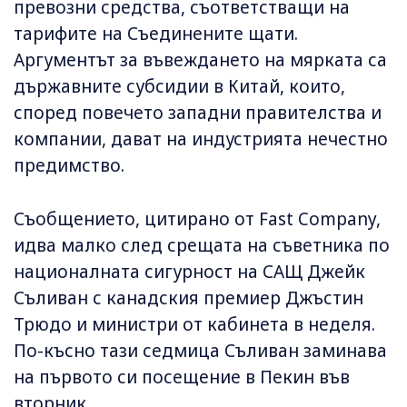
превозни средства, съответстващи на
тарифите на Съединените щати.
Аргументът за въвеждането на мярката са
държавните субсидии в Китай, които,
според повечето западни правителства и
компании, дават на индустрията нечестно
предимство.
Съобщението, цитирано от Fast Company,
идва малко след срещата на съветника по
националната сигурност на САЩ Джейк
Съливан с канадския премиер Джъстин
Трюдо и министри от кабинета в неделя.
По-късно тази седмица Съливан заминава
на първото си посещение в Пекин във
вторник.