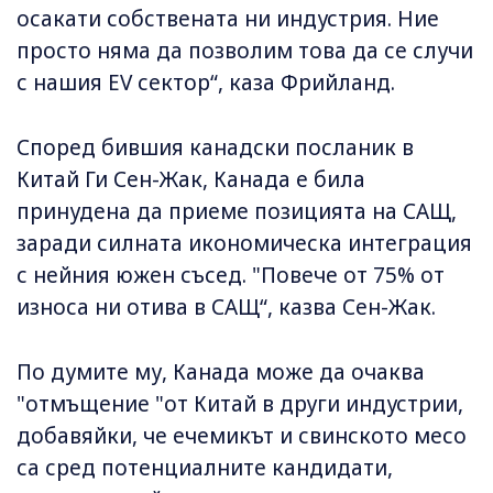
осакати собствената ни индустрия. Ние
просто няма да позволим това да се случи
с нашия EV сектор“, каза Фрийланд.
Според бившия канадски посланик в
Китай Ги Сен-Жак, Канада е била
принудена да приеме позицията на САЩ,
заради силната икономическа интеграция
с нейния южен съсед. "Повече от 75% от
износа ни отива в САЩ“, казва Сен-Жак.
По думите му, Канада може да очаква
"отмъщение "от Китай в други индустрии,
добавяйки, че ечемикът и свинското месо
са сред потенциалните кандидати,