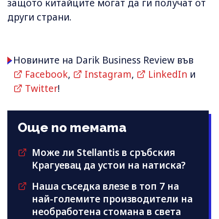
защото китайците могат да ги получат от
други страни.
Новините на Darik Business Review във
Facebook
,
Instagram
,
LinkedIn
и
Twitter
!
Още по темата
Може ли Stellantis в сръбския
Крагуевац да устои на натиска?
Наша съседка влезе в топ 7 на
най-големите производители на
необработена стомана в света