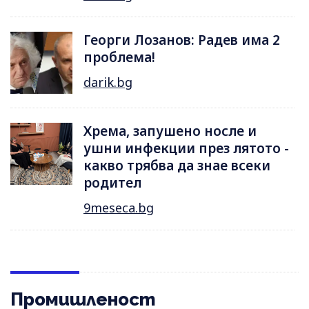
Георги Лозанов: Радев има 2
проблема!
darik.bg
Хрема, запушено носле и
ушни инфекции през лятотo -
какво трябва да знае всеки
родител
9meseca.bg
Промишленост