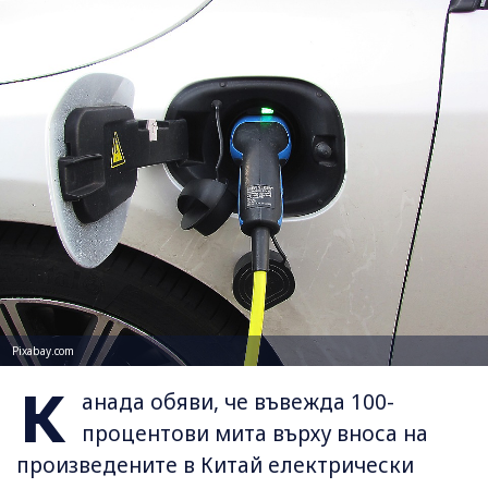
Pixabay.com
К
анада обяви, че въвежда 100-
процентови мита върху вноса на
произведените в Китай електрически