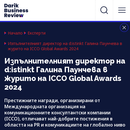
Начало
Експерти
Изпълнителният директор на d:istinkt Галина Паунчева в
журито на ICCO Global Awards 2024
Изпълнителният директор на
d:istinkt Галина Паунчева в
журито на ICCO Global Awards
2024
Престижните награди, организирани от
Международната организация на
комуникационните консултантски компании
(ICCO), отличават най-добрите постижения в
областта на PR и комуникациите на глобално ниво