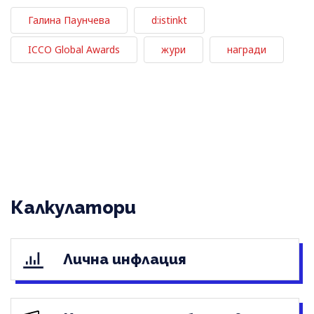
Галина Паунчева
d:istinkt
ICCO Global Awards
жури
награди
Калкулатори
Лична инфлация