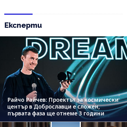
Експерти
Райчо Райчев: Проектът за космически
център в Доброславци е сложен,
първата фаза ще отнеме 3 години