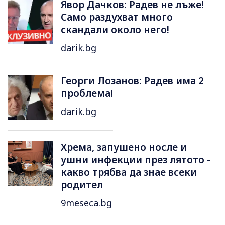
Явор Дачков: Радев не лъже!
Само раздухват много
скандали около него!
darik.bg
Георги Лозанов: Радев има 2
проблема!
darik.bg
Хрема, запушено носле и
ушни инфекции през лятотo -
какво трябва да знае всеки
родител
9meseca.bg