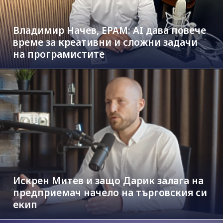
Владимир Начев, EPAM: AI дава повече
време за креативни и сложни задачи
на програмистите
Искрен Митев и защо Дарик залага на
предприемач начело на търговския си
екип