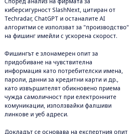
Според анализ на фирмата за
киберсигурност SlashNext, цитиран от
Techradar, ChatGPT и останалите AI
алгоритми се използват за "производство"
на фишинг имейли с ускорена скорост.
Фишингът е злонамерен опит за
придобиване на чувствителна
информация като потребителски имена,
пароли, данни за кредитни карти и др.,
като извършителят обикновено приема
чужда самоличност при електронните
комуникации, използвайки фалшиви
линкове и уеб адреси.
Докладът се основава на експертния опит