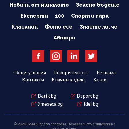
Новини от миналото
Зелено бъдеще
Експерти
100
Спорт и пари
Класации
Фото есе
Знаете ли, че
Автори
Общи условия
Поверителност
Реклама
Контакти
Етичен кодекс
За нас
Darik.bg
Dsport.bg
9meseca.bg
Idei.bg
© 2026 Всички права запазени. Позоваването с хиперлинк е
задължително.