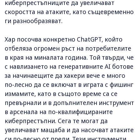
киберпрестъпниците да увеличават
скоростта на атаките, като същевременно
ги разнообразяват.
Хар посочва конкретно ChatGPT, който
отбеляза огромен ръст на потребителите
в края на миналата година. Той твърди, че
с навлизането на генеративните AI ботове
за начинаещите да хакери вече е много
по-лесно да се включат в играта с фишинг
измамите, като в същото време са се
превърнали и в допълнителен инструмент
в арсенала на по-квалифицираните
киберпрестъпни. Сега те могат да
увеличават мащаба и да насочват атаките
си по-лесно от преди. Тези инструменти