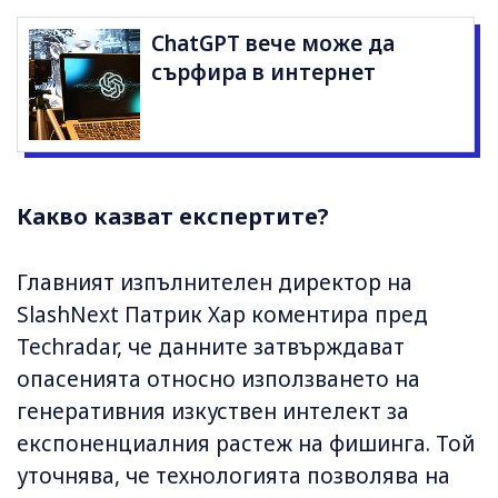
ChatGPT вече може да
сърфира в интернет
Какво казват експертите?
Главният изпълнителен директор на
SlashNext Патрик Хар коментира пред
Techradar, че данните затвърждават
опасенията относно използването на
генеративния изкуствен интелект за
експоненциалния растеж на фишинга. Той
уточнява, че технологията позволява на