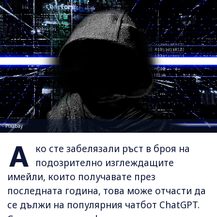
Pixabay
А
ко сте забелязали ръст в броя на
подозрително изглеждащите
имейли, които получавате през
последната година, това може отчасти да
се дължи на популярния чатбот ChatGPT.