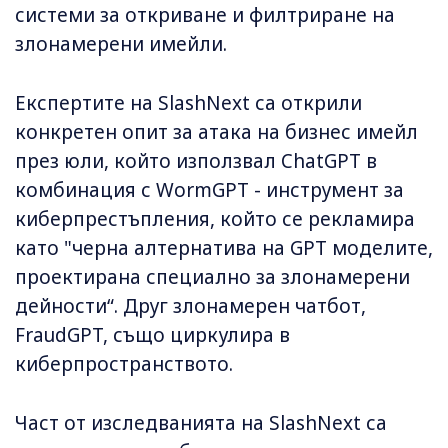
системи за откриване и филтриране на
злонамерени имейли.
Експертите на SlashNext са открили
конкретен опит за атака на бизнес имейл
през юли, който използвал ChatGPT в
комбинация с WormGPT - инструмент за
киберпрестъпления, който се рекламира
като "черна алтернатива на GPT моделите,
проектирана специално за злонамерени
дейности“. Друг злонамерен чатбот,
FraudGPT, също циркулира в
киберпространството.
Част от изследванията на SlashNext са