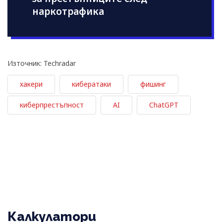
наркотрафика
Източник: Techradar
хакери
кибератаки
фишинг
киберпрестъпност
AI
ChatGPT
Калкулатори