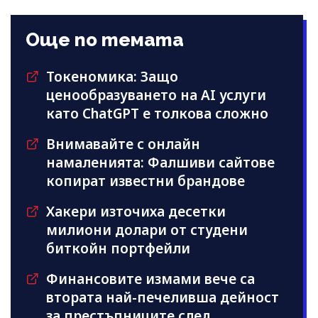
Още по темата
Токеномика: Защо
ценообразуването на AI услуги
като ChatGPT е толкова сложно
Внимавайте с онлайн
намаленията: Фалшиви сайтове
копират известни брандове
Хакери източиха десетки
милиони долари от студени
биткойн портфейли
Финансовите измами вече са
втората най-печеливша дейност
за престъпниците след