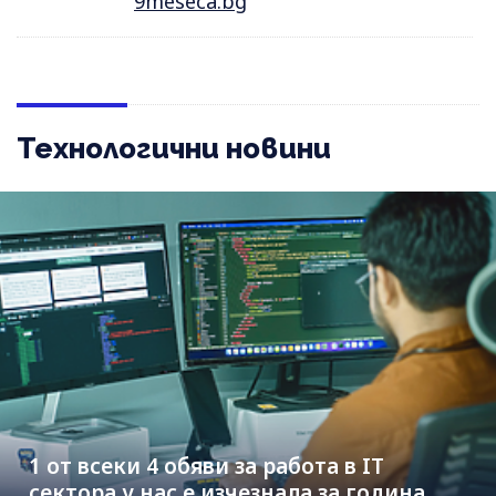
9meseca.bg
Технологични новини
1 от всеки 4 обяви за работа в IT
сектора у нас е изчезнала за година