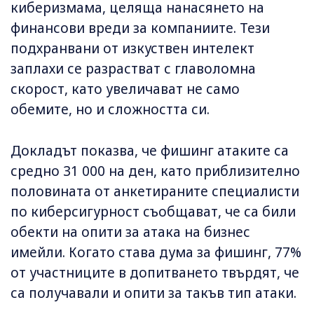
киберизмама, целяща нанасянето на
финансови вреди за компаниите. Тези
подхранвани от изкуствен интелект
заплахи се разрастват с главоломна
скорост, като увеличават не само
обемите, но и сложността си.
Докладът показва, че фишинг атаките са
средно 31 000 на ден, като приблизително
половината от анкетираните специалисти
по киберсигурност съобщават, че са били
обекти на опити за атака на бизнес
имейли. Когато става дума за фишинг, 77%
от участниците в допитването твърдят, че
са получавали и опити за такъв тип атаки.