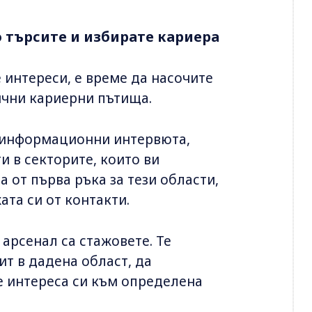
 търсите и избирате кариера
е интереси, е време да насочите
ични кариерни пътища.
з информационни интервюта,
 в секторите, които ви
а от първа ръка за тези области,
та си от контакти.
арсенал са стажовете. Те
т в дадена област, да
е интереса си към определена