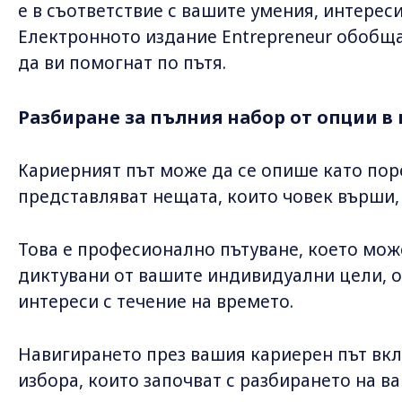
е в съответствие с вашите умения, интерес
Електронното издание Entrepreneur обобща
да ви помогнат по пътя.
Разбиране за пълния набор от опции в 
Кариерният път може да се опише като пор
представляват нещата, които човек върши, 
Това е професионално пътуване, което мо
диктувани от вашите индивидуални цели, о
интереси с течение на времето.
Навигирането през вашия кариерен път вк
избора, които започват с разбирането на в