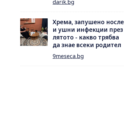
darik.bg
Хрема, запушено носле
и ушни инфекции през
лятотo - какво трябва
да знае всеки родител
9meseca.bg