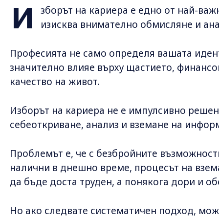
И
зборът на кариера е едно от най-важ
изисква внимателно обмисляне и ана
Професията не само определя вашата идент
значително влияе върху щастието, финансо
качество на живот.
Изборът на кариера не е импулсивно решени
себеоткриване, анализ и вземане на инфор
Проблемът е, че с безбройните възможност
налични в днешно време, процесът на взе
да бъде доста труден, а понякога дори и о
Но ако следвате систематичен подход, мож