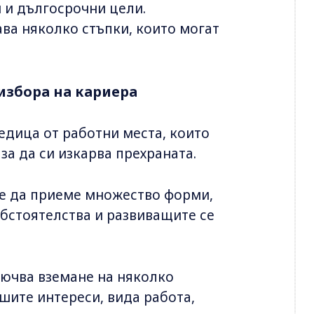
и и дългосрочни цели.
ва няколко стъпки, които могат
избора на кариера
едица от работни места, които
за да си изкарва прехраната.
же да приеме множество форми,
бстоятелства и развиващите се
лючва вземане на няколко
ашите интереси, вида работа,