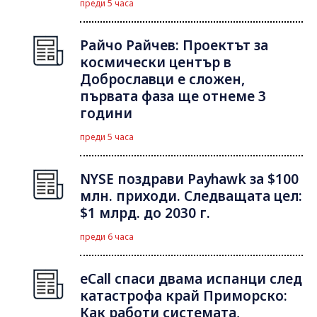
преди 5 часа
Райчо Райчев: Проектът за
космически център в
Доброславци е сложен,
първата фаза ще отнеме 3
години
преди 5 часа
NYSE поздрави Payhawk за $100
млн. приходи. Следващата цел:
$1 млрд. до 2030 г.
преди 6 часа
eCall спаси двама испанци след
катастрофа край Приморско:
Как работи системата,