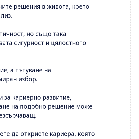
ните решения в живота, което
лиз.
ичност, но също така
вата сигурност и цялостното
е, а пътуване на
миран избор.
и за кариерно развитие,
мане на подобно решение може
безсърчаващ.
ете да откриете кариера, която