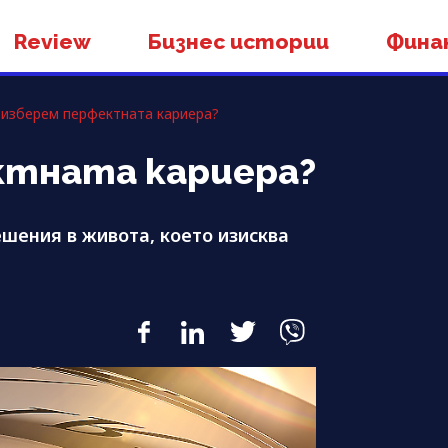
Review
Бизнес истории
Фина
 изберем перфектната кариера?
ктната кариера?
ешения в живота, което изисква