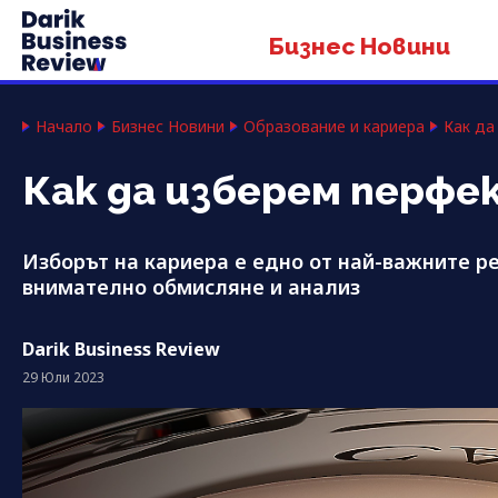
Бизнес Новини
Начало
Бизнес Новини
Образование и кариера
Как да
Как да изберем перфе
Изборът на кариера е едно от най-важните р
внимателно обмисляне и анализ
Darik Business Review
29 Юли 2023