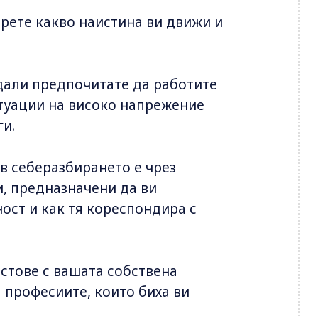
ерете какво наистина ви движи и
дали предпочитате да работите
итуации на високо напрежение
ги.
в себеразбирането е чрез
и, предназначени да ви
ост и как тя кореспондира с
стове с вашата собствена
 професиите, които биха ви