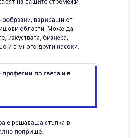
оварят на вашите стремежи.
знообразни, вариращи от
ишови области. Може да
, изкуствата, бизнеса,
що и в много други насоки.
 професии по света и в
ра е решаваща стъпка в
ално поприще.