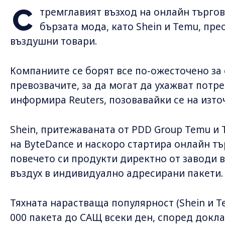
С
тремглавият възход на онлайн търгов
бързата мода, като Shein и Temu, пр
въздушни товари.
Компаниите се борят все по-ожесточено за
превозвачите, за да могат да ухажват потр
информира Reuters, позовавайки се на изто
Shein, притежаваната от PDD Group Temu и T
на ByteDance и наскоро стартира онлайн тъ
повечето си продукти директно от заводи в
въздух в индивидуално адресирани пакети.
Тяхната нарастваща популярност (Shein и 
000 пакета до САЩ всеки ден, според доклад