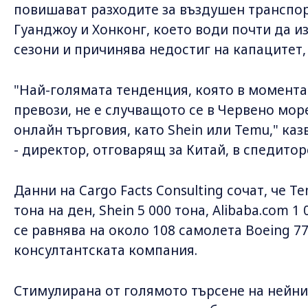
повишават разходите за въздушен транспор
Гуанджоу и Хонконг, което води почти да и
сезони и причинява недостиг на капацитет
"Най-голямата тенденция, която в момента
превози, не е случващото се в Червено мор
онлайн търговия, като Shein или Temu," каз
- директор, отговарящ за Китай, в спедиторс
Данни на Cargo Facts Consulting сочат, че 
тона на ден, Shein 5 000 тона, Alibaba.com 1 
се равнява на около 108 самолета Boeing 77
консултантската компания.
Стимулирана от голямото търсене на нейнит