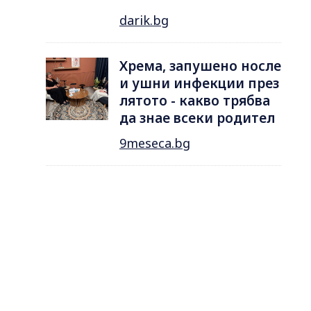
darik.bg
Хрема, запушено носле
и ушни инфекции през
лятотo - какво трябва
да знае всеки родител
9meseca.bg