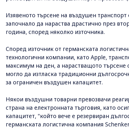
Изявеното търсене на въздушен транспорт 
започнало да нараства драстично през вто
година, според няколко източника.
Според източник от германската логистичн
технологични компании, като Apple, трансп
максимум на ден, а нарастващото търсене 
могло да изтласка традиционни дългосрочни
за ограничен въздушен капацитет.
Някои въздушни товарни превозвачи реагир
страна на електронната търговия, като ос
капацитет, "който вече е резервиран дълго
германската логистична компания Schenker