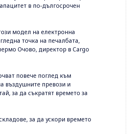
капацитет в по-дългосрочен
 този модел на електронна
 гледна точка на печалбата,
илермо Очово, директор в Cargo
сочват повече поглед към
на въздушните превози и
ай, за да съкратят времето за
складове, за да ускори времето