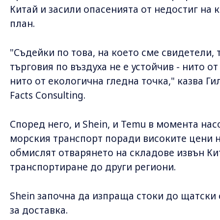
Китай и засили опасенията от недостиг на 
план.
"Съдейки по това, на което сме свидетели,
търговия по въздуха не е устойчив - нито от
нито от екологична гледна точка," казва Г
Facts Consulting.
Според него, и Shein, и Temu в момента на
морския транспорт поради високите цени 
обмислят отварянето на складове извън Кит
транспортиране до други региони.
Shein започна да изпраща стоки до щатски 
за доставка.