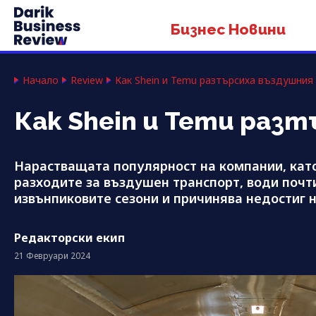
Бизнес Новини
Начало
Review
Как Shein и Temu разтърсиха въздушния
Как Shein и Temu раз
Нарастващата популярност на компании, като
разходите за въздушен транспорт, води почт
извънпиковите сезони и причинява недостиг 
Редакторски екип
21 Февруари 2024