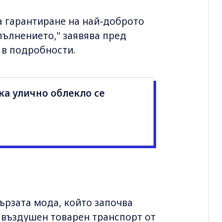
а гарантиране на най-доброто
пълнението," заявява пред
а в подробности.
ка улично облекло се
бързата мода, който започва
 въздушен товарен транспорт от