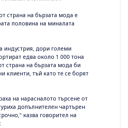
от страна на бързата мода е
рата половина на миналата
а индустрия, дори големи
ортират едва около 1 000 тона
от страна на бързата мода би
 клиенти, тъй като те се борят
аха на нарасналото търсене от
игуриха допълнителен чартърен
срочно," казва говорител на
.