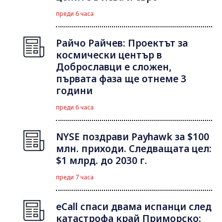
преди 6 часа
Райчо Райчев: Проектът за
космически център в
Доброславци е сложен,
първата фаза ще отнеме 3
години
преди 6 часа
NYSE поздрави Payhawk за $100
млн. приходи. Следващата цел:
$1 млрд. до 2030 г.
преди 7 часа
eCall спаси двама испанци след
катастрофа край Приморско: