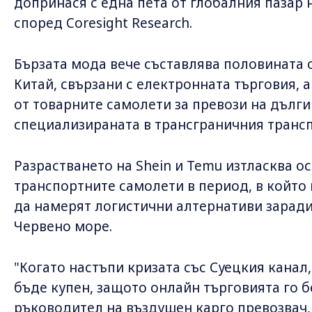
допринася с една пета от глобалния пазар 
според Coresight Research.
Бързата мода вече съставлява половината 
Китай, свързани с електронната търговия, 
от товарните самолети за превози на дълги
специализираната в трансграничния трансп
Разрастването на Shein и Temu изтласква о
транспортните самолети в период, в който 
да намерят логистични алтернативи зарад
Червено море.
"Когато настъпи кризата със Суецкия канал
бъде купен, защото онлайн търговията го 
ръководител на въздушен карго превозвач