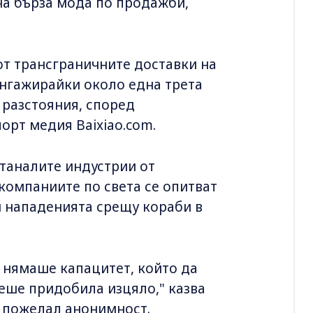
на бърза мода по продажби,
от трансграничните доставки на
ангажирайки около една трета
 разстояния, според
орт медия Baixiao.com.
станалите индустрии от
компаниите по света се опитват
и нападенията срещу кораби в
, нямаше капацитет, който да
беше придобила изцяло," казва
, пожелал анонимност.