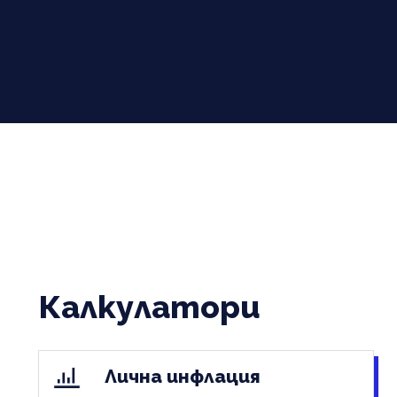
Калкулатори
Лична инфлация