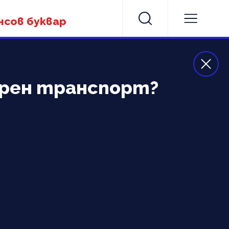
нсов буквар
арен транспорт?