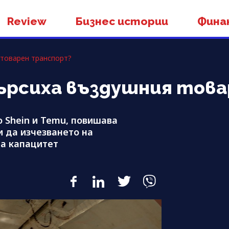
Review
Бизнес истории
Фина
 товарен транспорт?
търсиха въздушния тов
 Shein и Temu, повишава
и да изчезването на
на капацитет