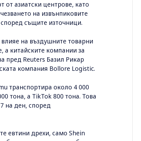
т от азиатски центрове, като
зчезването на извънпиковите
, според същите източници.
 влияе на въздушните товарни
е, а китайските компании за
ва пред Reuters Базил Рикар
ката компания Bollore Logistic.
Temu транспортира около 4 000
000 тона, а TikTok 800 тона. Това
7 на ден, според
е евтини дрехи, само Shein