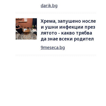
darik.bg
Хрема, запушено носле
и ушни инфекции през
лятотo - какво трябва
да знае всеки родител
9meseca.bg