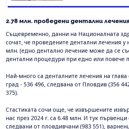
2.78 млн. проведени дентални лечения 
Същевременно, данни на Националната з
сочат, че проведените дентални лечения у на
млн. (eдно дентално лечение може да се с
дентални процедури при едно или повече п
Най-много са денталните лечения на глава 
град - 536 496, следвана от Пловдив (356 442
375).
Стастиката сочи още, че извършените изв
нас през 2024 г. са 6.48 млн. И тук първенци 
следвани от пловдивчани (983 551), варненц