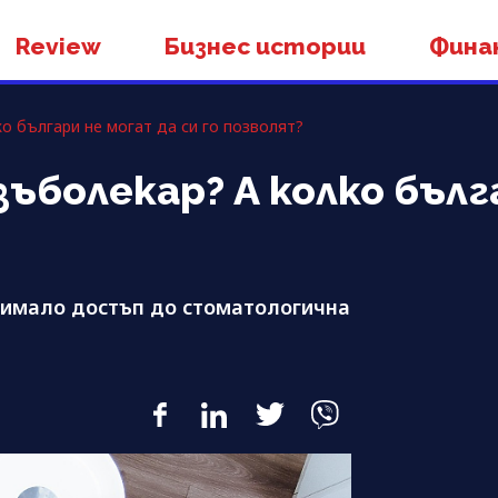
Review
Бизнес истории
Фина
о българи не могат да си го позволят?
зъболекар? А колко бълг
е имало достъп до стоматологична