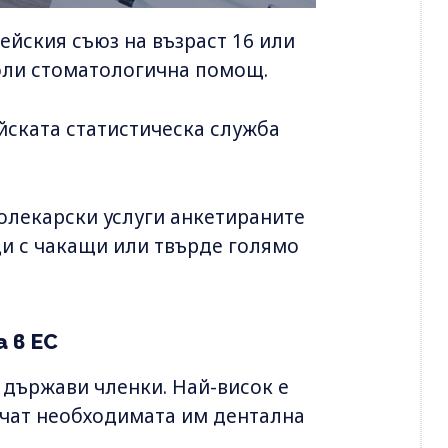
пейския съюз на възраст 16 или
воли стоматологична помощ.
йската статистическа служба
олекарски услуги анкетираните
и с чакащи или твърде голямо
 в ЕС
 държави членки. Най-висок е
лучат необходимата им дентална