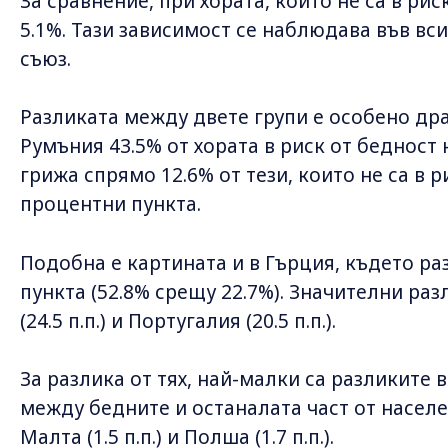
За сравнение, при хората, които не са в рис
5.1%. Тази зависимост се наблюдава във вс
съюз.
Разликата между двете групи е особено др
Румъния 43.5% от хората в риск от бедност
грижа спрямо 12.6% от тези, които не са в р
процентни пункта.
Подобна е картината и в Гърция, където ра
пункта (52.8% срещу 22.7%). Значителни раз
(24.5 п.п.) и Португалия (20.5 п.п.).
За разлика от тях, най-малки са разликите
между бедните и останалата част от населени
Малта (1.5 п.п.) и Полша (1.7 п.п.).