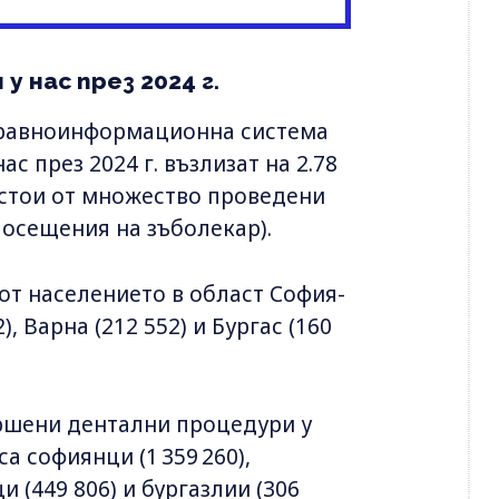
у нас през 2024 г.
дравноинформационна система
с през 2024 г. възлизат на 2.78
ъстои от множество проведени
осещения на зъболекар).
от населението в област София-
), Варна (212 552) и Бургас (160
ършени дентални процедури у
са софиянци (1 359 260),
и (449 806) и бургазлии (306