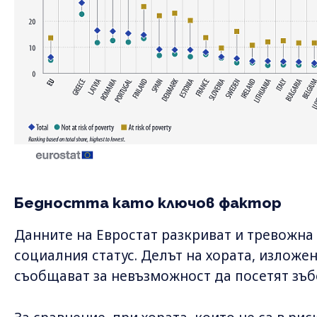
Бедността като ключов фактор
Данните на Евростат разкриват и тревожна 
социалния статус. Делът на хората, изложен
съобщават за невъзможност да посетят зъбо