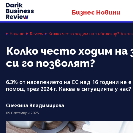
Бизнес Новини
Начало
Review
Колко често ходим на зъболекар? А колк
Колко често ходим на 
си го позволят?
6.3% от населението на ЕС над 16 години не 
помощ през 2024 г. Каква е ситуацията у нас?
Снежина Владимирова
09 Септември 2025