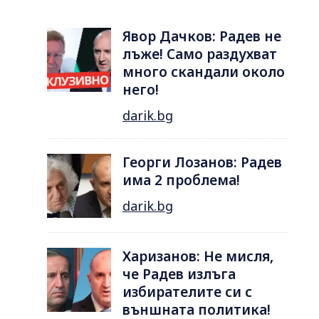
Явор Дачков: Радев не
лъже! Само раздухват
много скандали около
него!
darik.bg
Георги Лозанов: Радев
има 2 проблема!
darik.bg
Харизанов: Не мисля,
че Радев излъга
избирателите си с
външната политика!