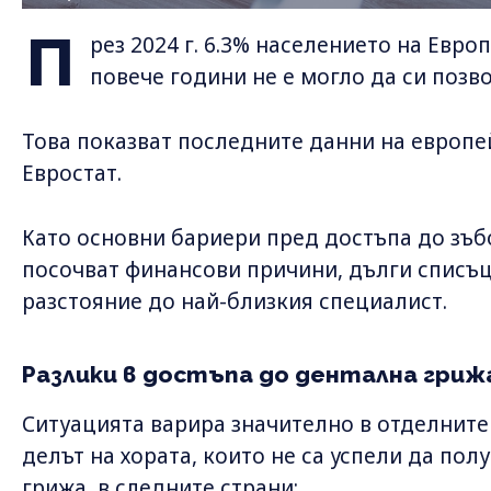
П
рез 2024 г. 6.3% населението на Евро
повече години не е могло да си поз
Това показват последните данни на европе
Евростат.
Като основни бариери пред достъпа до зъб
посочват финансови причини, дълги списъц
разстояние до най-близкия специалист.
Разлики в достъпа до дентална грижа
Ситуацията варира значително в отделните
делът на хората, които не са успели да по
грижа, в следните страни: