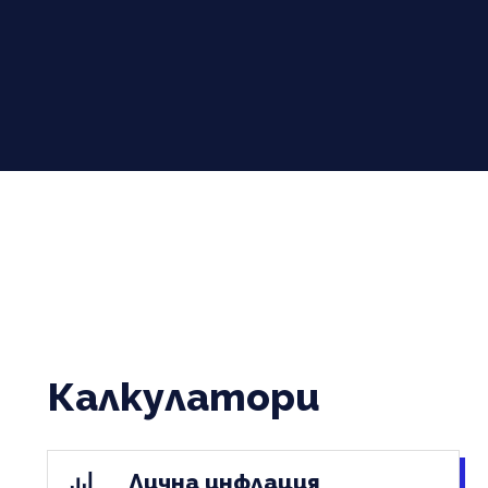
Калкулатори
Лична инфлация