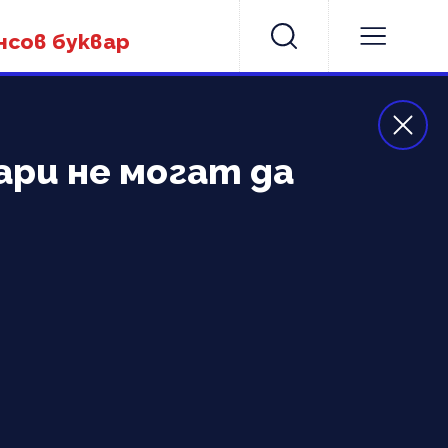
нсов буквар
ари не могат да