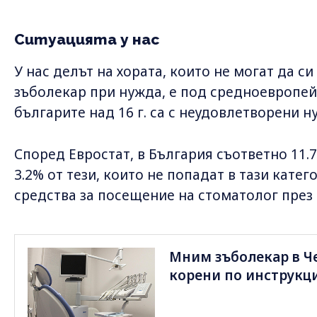
Ситуацията у нас
У нас делът на хората, които не могат да с
зъболекар при нужда, е под средноевропейс
българите над 16 г. са с неудовлетворени н
Според Евростат, в България съответно 11.7
3.2% от тези, които не попадат в тази катег
средства за посещение на стоматолог през
Мним зъболекар в Че
корени по инструкц