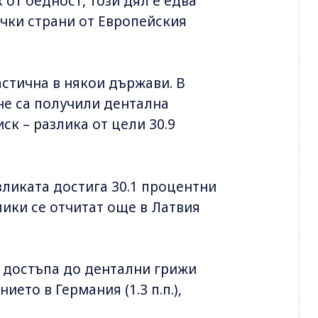
к от бедност, този дял е едва
ички страни от Европейския
астична в някои държави. В
 не са получили дентална
иск – разлика от цели 30.9
зликата достига 30.1 процентни
лики се отчитат още в Латвия
 в достъпа до дентални грижи
ето в Германия (1.3 п.п.),