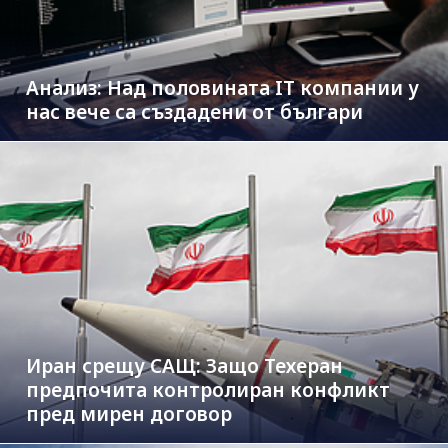
Анализ: Над половината IT компании у
нас вече са създадени от българи
Иран срещу САЩ: Защо Техеран
предпочита контролиран конфликт
пред мирен договор