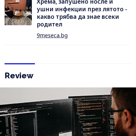
Хрема, запушено носле и
ушни инфекции през лятотo -
какво трябва да знае всеки
родител
9meseca.bg
Review