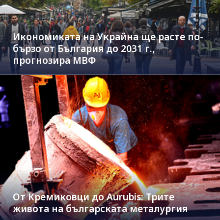
Икономиката на Украйна ще расте по-
бързо от България до 2031 г.,
прогнозира МВФ
От Кремиковци до Aurubis: Трите
живота на българската металургия