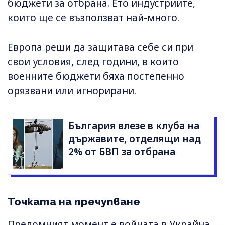
бюджети за отбрана. Ето индустриите,
които ще се възползват най-много.
Европа реши да защитава себе си при
свои условия, след години, в които
военните бюджети бяха постепенно
орязвани или игнорирани.
България влезе в клуба на
държавите, отделящи над
2% от БВП за отбрана
Точката на пречупване
Преломният момент е войната в Украйна