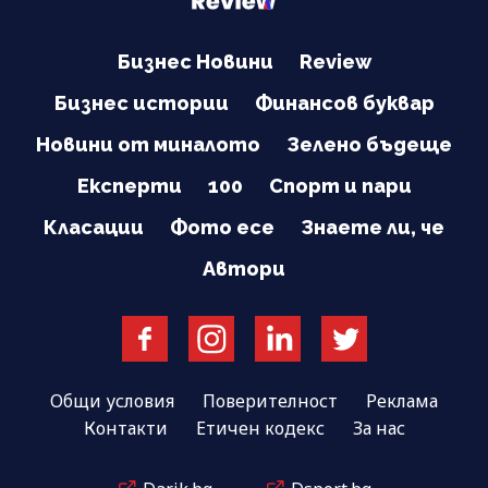
Бизнес Новини
Review
Бизнес истории
Финансов буквар
Новини от миналото
Зелено бъдеще
Експерти
100
Спорт и пари
Класации
Фото есе
Знаете ли, че
Автори
Общи условия
Поверителност
Реклама
Контакти
Етичен кодекс
За нас