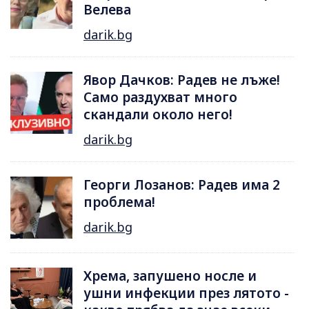
Велева
darik.bg
Явор Дачков: Радев не лъже!
Само раздухват много
скандали около него!
darik.bg
Георги Лозанов: Радев има 2
проблема!
darik.bg
Хрема, запушено носле и
ушни инфекции през лятотo -