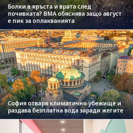
Болки в кръста и врата след
почивката? ВМА обяснява защо август
е пик за оплакванията
София отваря климатично убежище и
раздава безплатна вода заради жегите