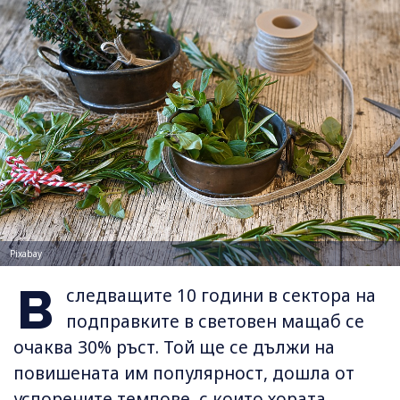
Pixabay
В
следващите 10 години в сектора на
подправките в световен мащаб се
очаква 30% ръст. Той ще се дължи на
повишената им популярност, дошла от
успорените темпове, с които хората