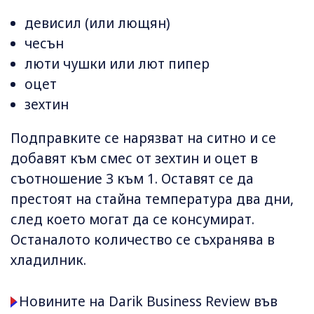
девисил (или лющян)
чесън
люти чушки или лют пипер
оцет
зехтин
Подправките се нарязват на ситно и се
добавят към смес от зехтин и оцет в
съотношение 3 към 1. Оставят се да
престоят на стайна температура два дни,
след което могат да се консумират.
Останалото количество се съхранява в
хладилник.
Новините на Darik Business Review във