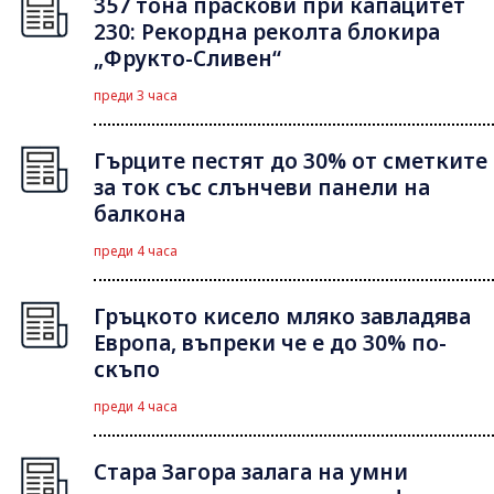
357 тона праскови при капацитет
230: Рекордна реколта блокира
„Фрукто-Сливен“
преди 3 часа
Гърците пестят до 30% от сметките
за ток със слънчеви панели на
балкона
преди 4 часа
Гръцкото кисело мляко завладява
Европа, въпреки че е до 30% по-
скъпо
преди 4 часа
Стара Загора залага на умни