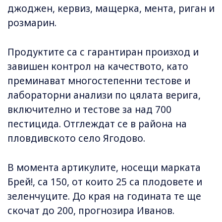
джоджен, кервиз, мащерка, мента, риган и
розмарин.
Продуктите са с гарантиран произход и
завишен контрол на качеството, като
преминават многостепенни тестове и
лабораторни анализи по цялата верига,
включително и тестове за над 700
пестицида. Отглеждат се в района на
пловдивското село Ягодово.
В момента артикулите, носещи марката
Брей!, са 150, от които 25 са плодовете и
зеленчуците. До края на годината те ще
скочат до 200, прогнозира Иванов.