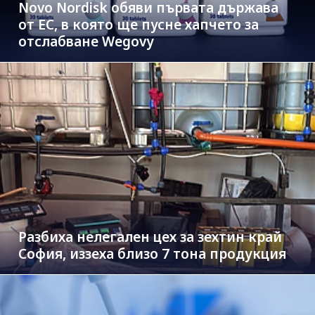
Novo Nordisk обяви първата държава
от ЕС, в която ще пусне хапчето за
отслабване Wegovy
Разбиха нелегален цех за зехтин край
София, иззеха близо 7 тона продукция