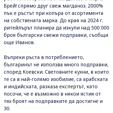
Брей! спрямо друг свеж магданоз. 2000%
пък е ръстът при копъра от асортимента
на собствената марка. До края на 2024 г.
ритейлърът планира да изкупи над 500 000
броя български свежи подправки, съобщи
още Иванов.
Въпреки ръста в потреблението,
българинът не използва много подправки,
според Коевски. Световните кухни, в които
те са в най-голямо изобилие, са арабската
и индийската, разказа експертът, като
посочи, че е възможно в някои ястия от
тях броят на подправките да достигне и
30.