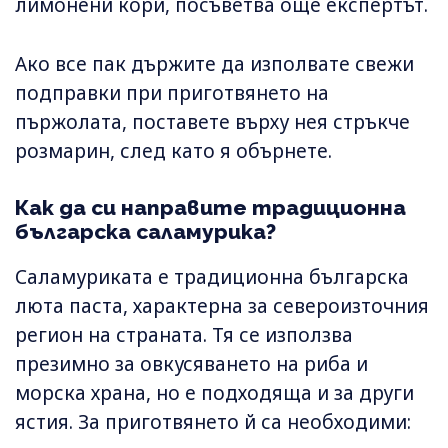
лимонени кори, посъветва още експертът.
Ако все пак държите да изполвате свежи
подправки при приготвянето на
пържолата, поставете върху нея стръкче
розмарин, след като я обърнете.
Как да си направите традиционна
българска саламурика?
Саламуриката е традиционна българска
люта паста, характерна за североизточния
регион на страната. Тя се използва
презимно за овкусяването на риба и
морска храна, но е подходяща и за други
ястия. За приготвянето й са необходими: