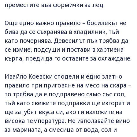
преместите във формички за лед.
Още едно важно правило – босилекът не
бива да се съхранява в хладилник, тъй
като почернява. Девесилът пък трябва да
се измие, подсуши и постави в хартиена
кърпа, преди да го оставите за охлаждане.
Ивайло Коевски сподели и едно златно
правило при приговяне на месо на скара –
то трябва да е подправено само със сол,
тъй като свежите подправки ще изгорят и
ще загубят вкуса си, ако ги изложите на
висока температура. Не използвайте вино
за марината, а смесица от вода, сол и