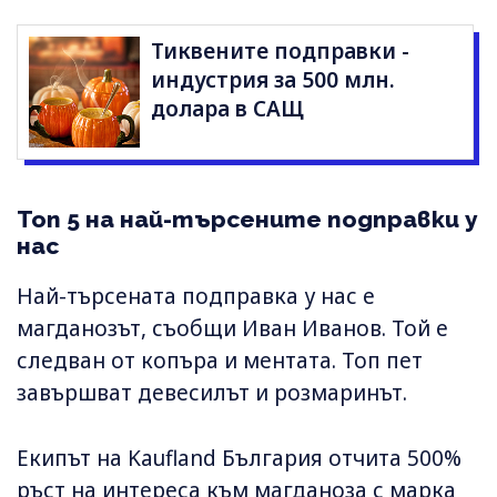
Тиквените подправки -
индустрия за 500 млн.
долара в САЩ
Топ 5 на най-търсените подправки у
нас
Най-търсената подправка у нас е
магданозът, съобщи Иван Иванов. Той е
следван от копъра и ментата. Топ пет
завършват девесилът и розмаринът.
Екипът на Kaufland България отчита 500%
ръст на интереса към магданоза с марка