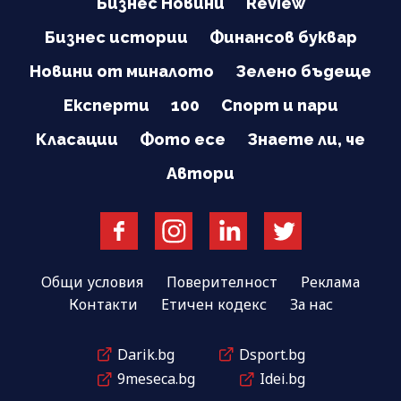
Бизнес Новини
Review
Бизнес истории
Финансов буквар
Новини от миналото
Зелено бъдеще
Експерти
100
Спорт и пари
Класации
Фото есе
Знаете ли, че
Автори
Общи условия
Поверителност
Реклама
Контакти
Етичен кодекс
За нас
Darik.bg
Dsport.bg
9meseca.bg
Idei.bg