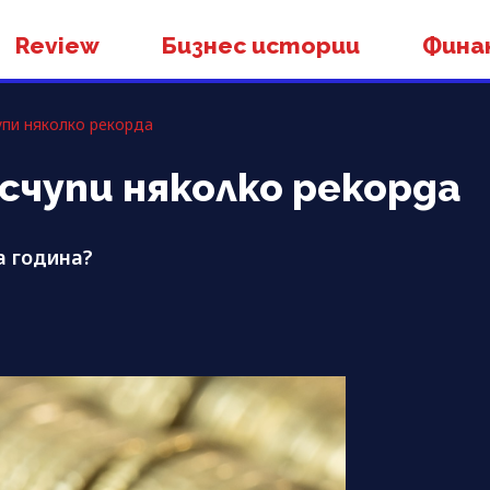
Review
Бизнес истории
Фина
упи няколко рекорда
счупи няколко рекорда
а година?