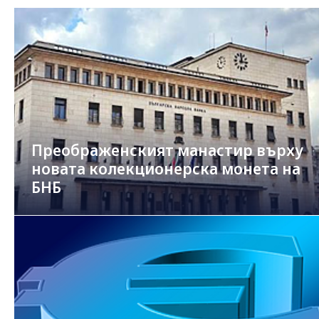
Преображенският манастир върху
новата колекционерска монета на
БНБ