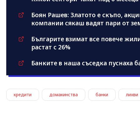
Боян Рашев: Златото е скъпо, акц
компании сякаш вадят пари от зе
Българите взимат все повече жил
растат с 26%
Банките в наша съседка пуснаха б
кредити
домакинства
банки
лихви