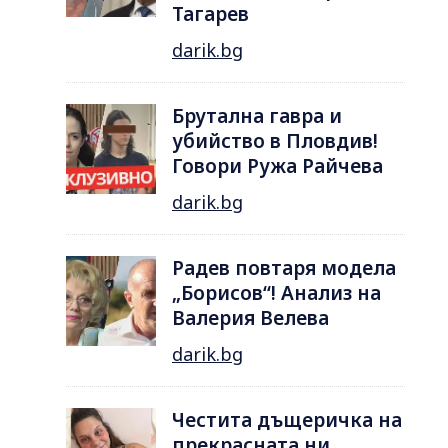
Тагарев
darik.bg
Брутална гавра и
убийство в Пловдив!
Говори Ружа Райчева
darik.bg
Радев повтаря модела
„Борисов“! Анализ на
Валерия Велева
darik.bg
Честита дъщеричка на
прекрасната ни