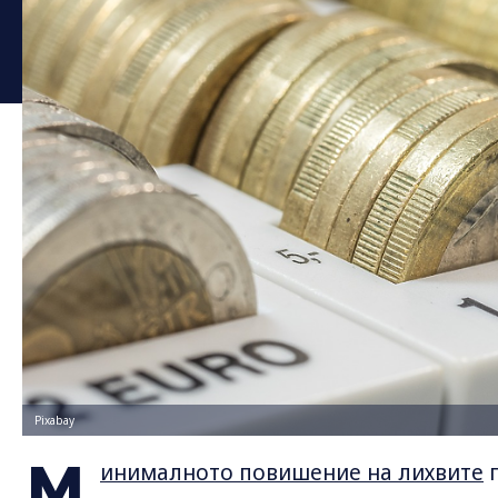
Pixabay
М
инималното повишение на лихвите
п