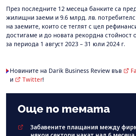
През последните 12 месеца банките са пред
жилищни заеми и 9.6 млрд. лв. потребителс
на заемите, които се теглят с цел рефинан
достигаме и до новата рекордна стойност о
за периода 1 август 2023 – 31 юли 2024 г.
Новините на Darik Business Review във
F
и
Twitter
!
Още по темата
Забавените плащания между фирми
някои сектори чакат над 6 месеца