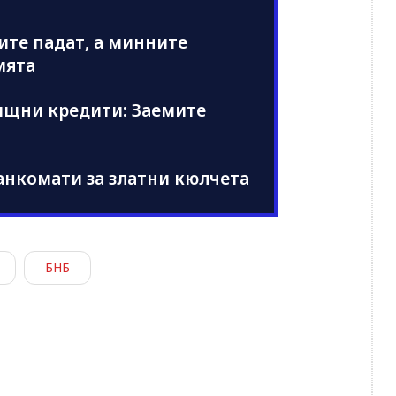
иите падат, а минните
мята
ищни кредити: Заемите
анкомати за златни кюлчета
БНБ