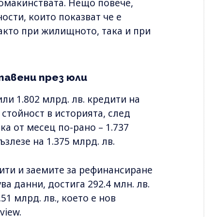
домакинствата. Нещо повече,
ости, които показват че е
акто при жилищното, така и при
тавени през юли
ли 1.802 млрд. лв. кредити на
 стойност в историята, след
ока от месец по-рано – 1.737
ъзлезе на 1.375 млрд. лв.
ити и заемите за рефинансиране
а данни, достига 292.4 млн. лв.
51 млрд. лв., което е нов
view.