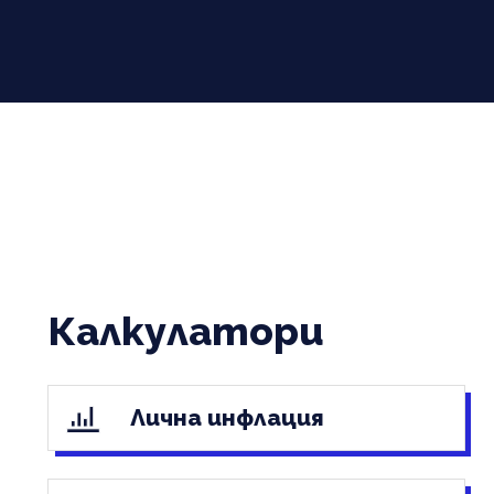
Калкулатори
Лична инфлация