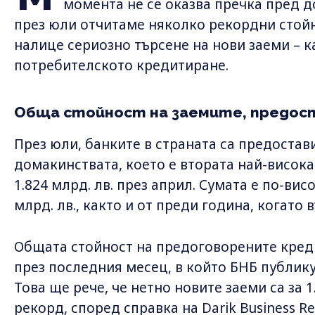
момента не се оказва пречка пред 
през юли отчитаме няколко рекордни стойн
налице сериозно търсене на нови заеми – к
потребителското кредитиране.
Обща стойност на заемите, предос
През юли, банките в страната са предостави
домакинствата, което е втората най-висока
1.824 млрд. лв. през април. Сумата е по-вис
млрд. лв., както и от преди година, когато в
Общата стойност на предоговорените кред
през последния месец, в който БНБ публикув
Това ще рече, че нетно новите заеми са за 1.
рекорд, според справка на Darik Business Re