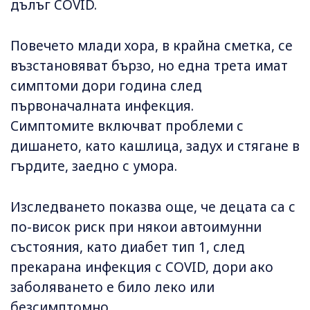
дълъг COVID.
Повечето млади хора, в крайна сметка, се
възстановяват бързо, но една трета имат
симптоми дори година след
първоначалната инфекция.
Симптомите включват проблеми с
дишането, като кашлица, задух и стягане в
гърдите, заедно с умора.
Изследването показва още, че децата са с
по-висок риск при някои автоимунни
състояния, като диабет тип 1, след
прекарана инфекция с COVID, дори ако
заболяването е било леко или
безсимптомно.