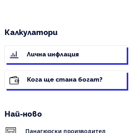
Калкулатори
Лична инфлация
Кога ще стана богат?
Най-ново
Панагюрски производител