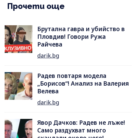
Прочети още
Брутална гавра и убийство в
Пловдив! Говори Ружа
Райчева
darik.bg
Радев повтаря модела
„Борисов“! Анализ на Валерия
Велева
darik.bg
Явор Дачков: Радев не лъже!
Само раздухват много
скандали около него!