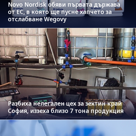
Novo Nordisk обяви първата държава
от ЕС, в която ще пусне хапчето за
отслабване Wegovy
Разбиха нелегален цех за зехтин край
София, иззеха близо 7 тона продукция