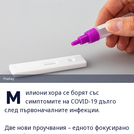
Pixabay
М
илиони хора се борят със
симптомите на COVID-19 дълго
след първоначалните инфекции.
Две нови проучвания – едното фокусирано