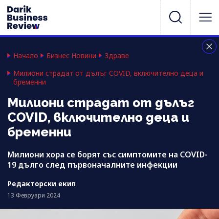
Начало
Бизнес Новини
Здраве
Милиони страдат от дълъг COVID, включително деца и
бременни
Милиони страдат от дълъг
COVID, включително деца и
бременни
Милиони хора се борят със симптомите на COVID-
19 дълго след първоначалните инфекции
Редакторски екип
13 Февруари 2024