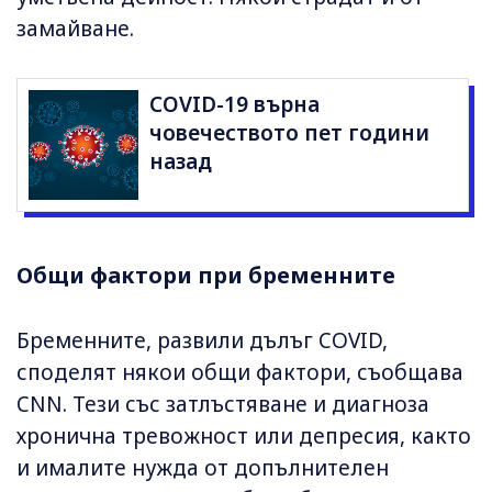
замайване.
COVID-19 върна
човечеството пет години
назад
Общи фактори при бременните
Бременните, развили дълъг COVID,
споделят някои общи фактори, съобщава
CNN. Тези със затлъстяване и диагноза
хронична тревожност или депресия, както
и ималите нужда от допълнителен