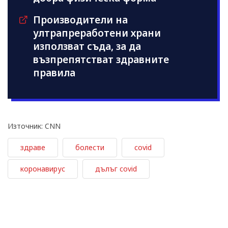
Производители на
ултрапреработени храни
използват съдa, за да
възпрепятстват здравните
правила
Източник: CNN
здраве
болести
covid
коронавирус
дълъг covid