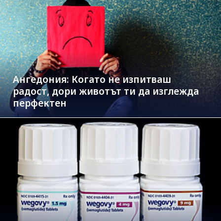
Ангедония: Когато не изпитваш
радост, дори животът ти да изглежда
перфектен