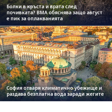
Болки в кръста и врата след
почивката? ВМА обяснява защо август
е пик за оплакванията
София отваря климатично убежище и
раздава безплатна вода заради жегите