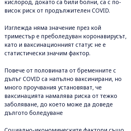
кислород, докато са били болни, са с по-
висок риск от продължителен COVID.
Изглежда няма значение през кой
триместър е преболедуван коронавирусът,
като и ваксинационният статус не е
статистически значим фактор.
Повече от половината от бременните с
дълъг COVID са напълно ваксинирани, но
много проучвания установяват, че
ваксинацията намалява риска от тежко
заболяване, до което може да доведе
дългото боледуване
Социално-икономическите фактори също