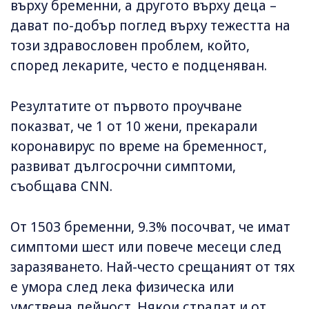
върху бременни, а другото върху деца –
дават по-добър поглед върху тежестта на
този здравословен проблем, който,
според лекарите, често е подценяван.
Резултатите от първото проучване
показват, че 1 от 10 жени, прекарали
коронавирус по време на бременност,
развиват дългосрочни симптоми,
съобщава CNN.
От 1503 бременни, 9.3% посочват, че имат
симптоми шест или повече месеци след
заразяването. Най-често срещаният от тях
е умора след лека физическа или
умствена дейност. Някои страдат и от