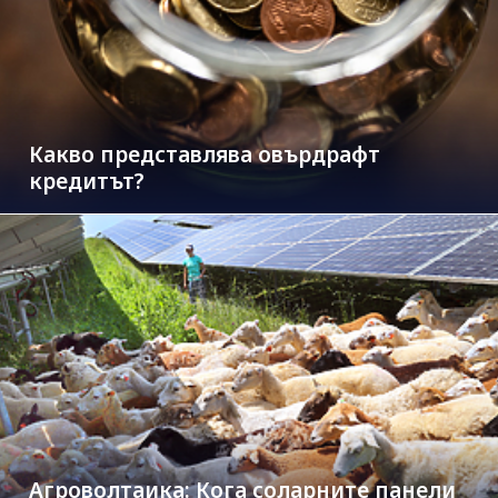
Какво представлява овърдрафт
кредитът?
Агроволтаика: Кога соларните панели