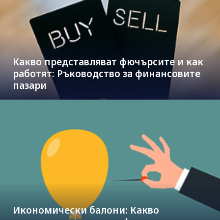
Какво представляват фючърсите и как
работят: Ръководство за финансовите
пазари
Икономически балони: Какво