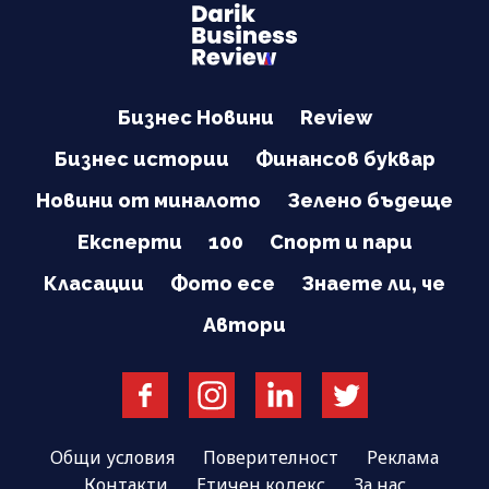
Бизнес Новини
Review
Бизнес истории
Финансов буквар
Новини от миналото
Зелено бъдеще
Експерти
100
Спорт и пари
Класации
Фото есе
Знаете ли, че
Автори
Общи условия
Поверителност
Реклама
Контакти
Етичен кодекс
За нас