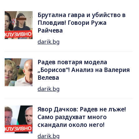
Брутална гавра и убийство в
Пловдив! Говори Ружа
Райчева
darik.bg
Радев повтаря модела
„Борисов“! Анализ на Валерия
Велева
darik.bg
Явор Дачков: Радев не лъже!
Само раздухват много
скандали около него!
darik.bg