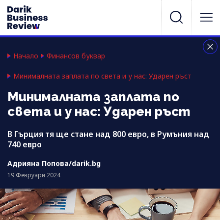
Начало
Финансов буквар
Минималната заплата по света и у нас: Ударен ръст
Минималната заплата по
света и у нас: Ударен ръст
В Гърция тя ще стане над 800 евро, в Румъния над
740 евро
Адрияна Попова/darik.bg
19 Февруари 2024