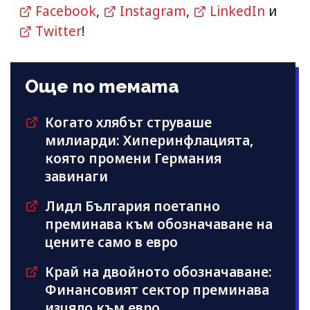
Facebook
,
Instagram
,
LinkedIn
и
Twitter
!
Още по темата
Когато хлябът струваше
милиарди: Хиперинфлацията,
която промени Германия
завинаги
Лидл България поетапно
преминава към обозначаване на
цените само в евро
Край на двойното обозначаване:
Финансовият сектор преминава
изцяло към евро