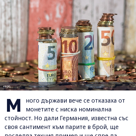
евро
М
ного държави вече се отказаха от
монетите с ниска номинална
стойност. Но дали Германия, известна със
своя сантимент към парите в брой, ще
последва техния пример и ще спре да