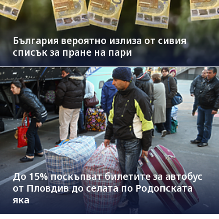
България вероятно излиза от сивия
списък за пране на пари
До 15% поскъпват билетите за автобус
от Пловдив до селата по Родопската
яка