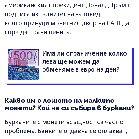
американският президент Доналд Тръмп
подписа изпълнителна заповед,
която принуди монетния двор на САЩ да
спре да прави пенита.
Има ли ограничение колко
лева ще можем да
обменяме в евро на ден?
Какво им е лошото на малките
монети? Кой не си събира в буркани?
Бурканите с монети всъщност са част от
проблема. Банките отдавна се оплакват,