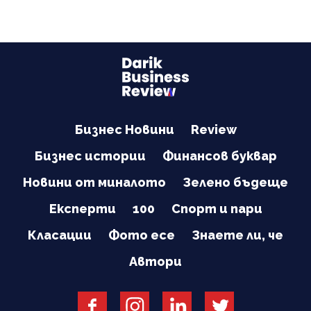
Бизнес Новини
Review
Бизнес истории
Финансов буквар
Новини от миналото
Зелено бъдеще
Експерти
100
Спорт и пари
Класации
Фото есе
Знаете ли, че
Автори