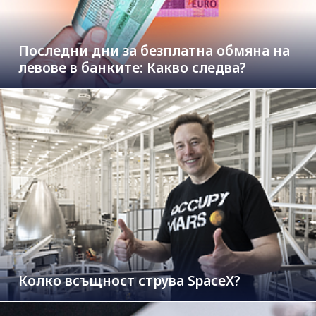
Последни дни за безплатна обмяна на
левове в банките: Какво следва?
Колко всъщност струва SpaceX?