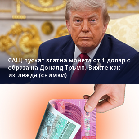
САЩ пускат златна монета от 1 долар с
образа на Доналд Тръмп. Вижте как
изглежда (снимки)