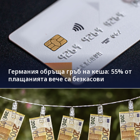
Германия обръща гръб на кеша: 55% от
плащанията вече са безкасови