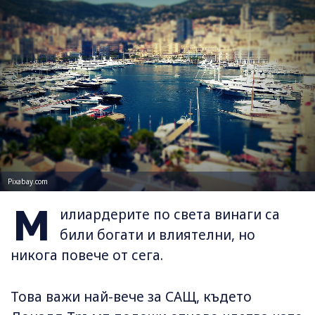
Pixabay.com
М
илиардерите по света винаги са
били богати и влиятелни, но
никога повече от сега.
Това важи най-вече за САЩ, където