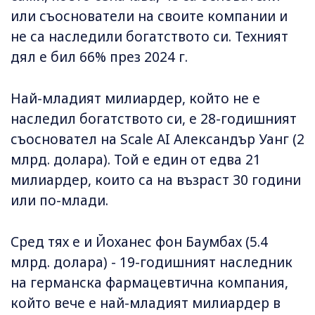
или съоснователи на своите компании и
не са наследили богатството си. Техният
дял е бил 66% през 2024 г.
Най-младият милиардер, който не е
наследил богатството си, е 28-годишният
съосновател на Scale AI Александър Уанг (2
млрд. долара). Той е един от едва 21
милиардер, които са на възраст 30 години
или по-млади.
Сред тях е и Йоханес фон Баумбах (5.4
млрд. долара) - 19-годишният наследник
на германска фармацевтична компания,
който вече е най-младият милиардер в