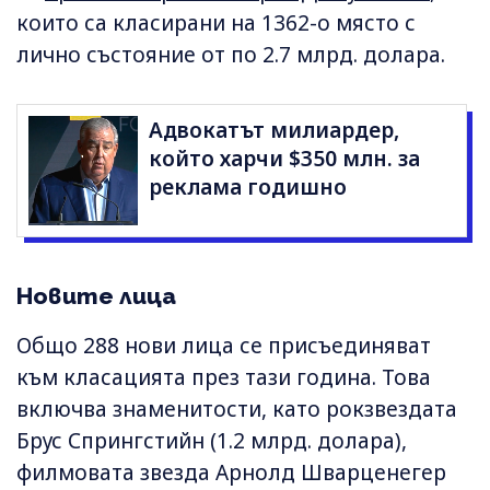
които са класирани на 1362-о място с
лично състояние от по 2.7 млрд. долара.
Адвокатът милиардер,
който харчи $350 млн. за
реклама годишно
Новите лица
Общо 288 нови лица се присъединяват
към класацията през тази година. Това
включва знаменитости, като рокзвездата
Брус Спрингстийн (1.2 млрд. долара),
филмовата звезда Арнолд Шварценегер