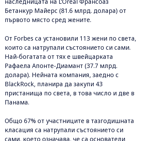
наследницата на L’Oreal Франсоаз
Бетанкур Майерс (81.6 млрд. долара) от
първото място сред жените.
От Forbes са установили 113 жени по света,
които са натрупали състоянието си сами.
Най-богатата от тях е швейцарката
Рафаела Апонте-Диамант (37.7 млрд.
долара). Нейната компания, заедно с
BlackRock, планира да закупи 43
пристанища по света, в това число и две в
Панама.
Общо 67% от участниците в тазгодишната
класация са натрупали състоянието си
сами, което означава, че са основатели