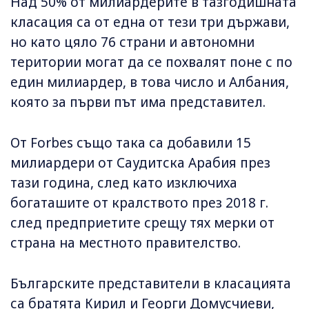
Над 50% от милиардерите в тазгодишната
класация са от една от тези три държави,
но като цяло 76 страни и автономни
територии могат да се похвалят поне с по
един милиардер, в това число и Албания,
която за първи път има представител.
От Forbes също така са добавили 15
милиардери от Саудитска Арабия през
тази година, след като изключиха
богаташите от кралството през 2018 г.
след предприетите срещу тях мерки от
страна на местното правителство.
Българските представители в класацията
са
братята Кирил и Георги Домусчиеви
,