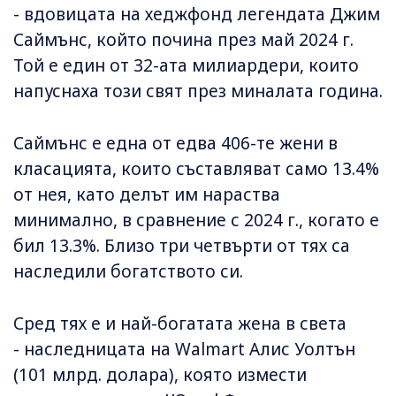
- вдовицата на хеджфонд легендата Джим
Саймънс, който почина през май 2024 г.
Той е един от 32-ата милиардери, които
напуснаха този свят през миналата година.
Саймънс е една от едва 406-те жени в
класацията, които съставляват само 13.4%
от нея, като делът им нараства
минимално, в сравнение с 2024 г., когато е
бил 13.3%. Близо три четвърти от тях са
наследили богатството си.
Сред тях е и най-богатата жена в света
- наследницата на Walmart Алис Уолтън
(101 млрд. долара), която измести