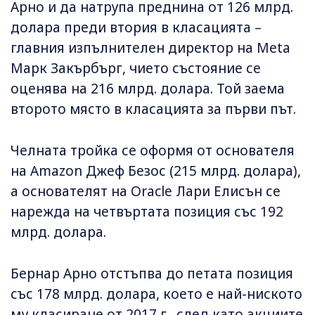
Арно и да натрупа преднина от 126 млрд.
долара преди втория в класацията –
главния изпълнителен директор на Meta
Марк Закърбърг, чието състояние се
оценява на 216 млрд. долара. Той заема
второто място в класацията за първи път.
Челната тройка се оформя от основателя
на Amazon Джеф Безос (215 млрд. долара),
а основателят на Oracle Лари Елисън се
нарежда на четвъртата позиция със 192
млрд. долара.
Бернар Арно отстъпва до петата позиция
със 178 млрд. долара, което е най-ниското
му класиране от 2017 г., след като акциите