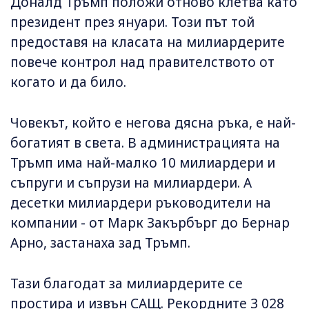
Доналд Тръмп положи отново клетва като
президент през януари. Този път той
предоставя на класата на милиардерите
повече контрол над правителството от
когато и да било.
Човекът, който е негова дясна ръка, е най-
богатият в света. В администрацията на
Тръмп има най-малко 10 милиардери и
съпруги и съпрузи на милиардери. А
десетки милиардери ръководители на
компании - от Марк Закърбърг до Бернар
Арно, застанаха зад Тръмп.
Тази благодат за милиардерите се
простира и извън САЩ. Рекордните 3 028