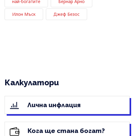
най-богатите
Бернар Арно
Илон Мъск
Джеф Безос
Калкулатори
Лична инфлация
Кога ще стана богат?