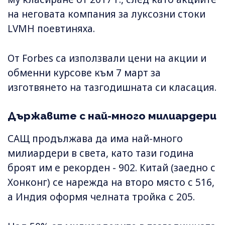
на неговата компания за луксозни стоки
LVMH поевтиняха.
От Forbes са използвали цени на акции и
обменни курсове към 7 март за
изготвянето на тазгодишната си класация.
Държавите с най-много милиардери
САЩ продължава да има най-много
милиардери в света, като тази година
броят им е рекорден - 902. Китай (заедно с
Хонконг) се нарежда на второ място с 516,
а Индия оформя челната тройка с 205.