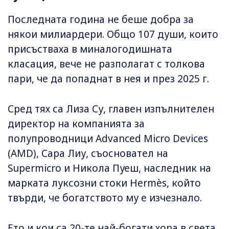
Последната година не беше добра за
някои милиардери. Общо 107 души, които
присъстваха в миналогодишната
класация, вече не разполагат с толкова
пари, че да попаднат в нея и през 2025 г.
Сред тях са Лиза Су, главен изпълнителен
директор на компанията за
полупроводници Advanced Micro Devices
(AMD), Сара Лиу, съосновател на
Supermicro и Никола Пуеш, наследник на
марката луксозни стоки Hermès, който
твърди, че богатството му е изчезнало.
Ето и кои са 20-те най-богати хора в света