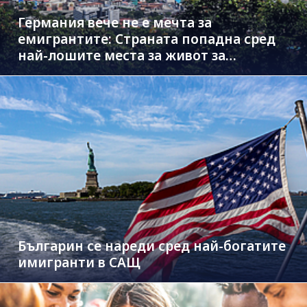
Германия вече не е мечта за
емигрантите: Страната попадна сред
най-лошите места за живот за
чужденци
Българин се нареди сред най-богатите
имигранти в САЩ