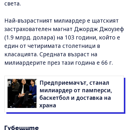
света.
Най-възрастният милиардер е щатският
застрахователен магнат Джордж Джоузеф
(1.9 млрд. долара) на 103 години, който е
един от четиримата столетници в
класацията. Средната възраст на
милиардерите през тази година е 66 г.
Предприемачът, станал
милиардер от памперси,
баскетбол и доставка на
храна
Губещите