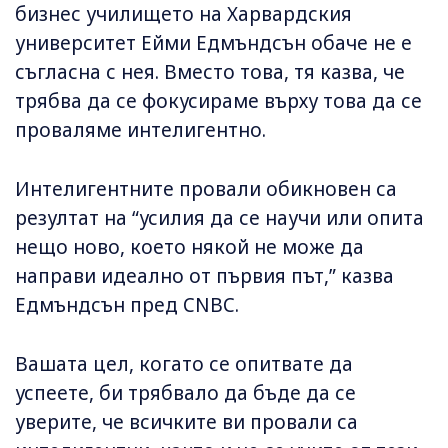
бизнес училището на Харвардския
университет Ейми Едмъндсън обаче не е
съгласна с нея. Вместо това, тя казва, че
трябва да се фокусираме върху това да се
проваляме интелигентно.
Интелигентните провали обикновен са
резултат на “усилия да се научи или опита
нещо ново, което някой не може да
направи идеално от първия път,” казва
Едмъндсън пред CNBC.
Вашата цел, когато се опитвате да
успеете, би трябвало да бъде да се
уверите, че всичките ви провали са