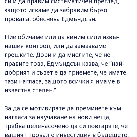
си и да правим систематичен преглед,
защото искаме да забравим бързо
провала, обяснява Едмъндсън.
Ние обичаме или да виним сили извън
нашия контрол, или да замазваме
грешките. Дори и да мислите, че не
правите това, Едмъндсън казва, че “най-
добрият ѝ съвет е да приемете, че имате
тази нагласа, защото всички я имаме в
известна степен.”
За да се мотивирате да преминете към
нагласа за научаване на нови неща,
трябва целенасочено да си повтаряте, че
вашият провал е инвестиция в бъдещето.