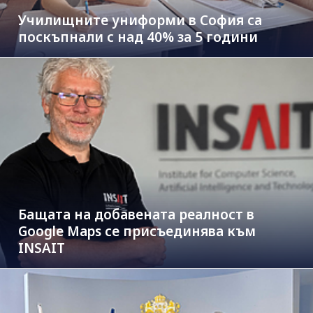
Училищните униформи в София са
поскъпнали с над 40% за 5 години
Бащата на добавената реалност в
Google Maps се присъединява към
INSAIT