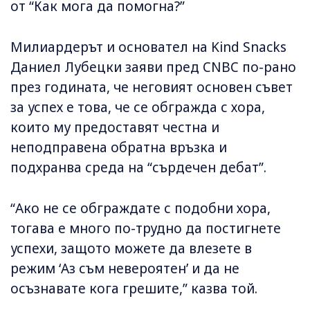
от “Как мога да помогна?”
Милиардерът и основател на Kind Snacks
Даниел Лубецки заяви пред CNBC по-рано
през годината, че неговият основен съвет
за успех е това, че се обгражда с хора,
които му предоставят честна и
неподправена обратна връзка и
подхранва среда на “сърдечен дебат”.
“Ако не се обграждате с подобни хора,
тогава е много по-трудно да постигнете
успехи, защото можете да влезете в
режим ‘Аз съм невероятен’ и да не
осъзнавате кога грешите,” казва той.