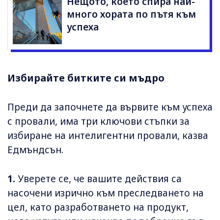
Нещото, което спира най-
много хората по пътя към
успеха
Избирайте битките си мъдро
Преди да започнете да вървите към успеха
с провали, има три ключови стъпки за
избиране на интелигентни провали, казва
Едмъндсън.
1.
Уверете се, че вашите действия са
насочени изрично към преследването на
цел, като разработването на продукт,