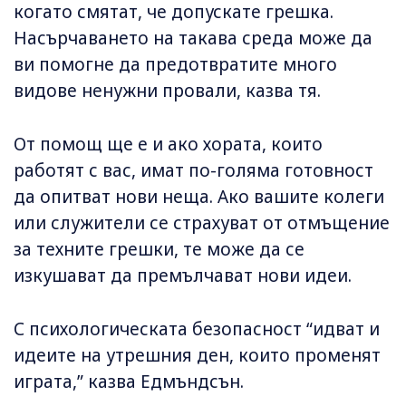
когато смятат, че допускате грешка.
Насърчаването на такава среда може да
ви помогне да предотвратите много
видове ненужни провали, казва тя.
От помощ ще е и ако хората, които
работят с вас, имат по-голяма готовност
да опитват нови неща. Ако вашите колеги
или служители се страхуват от отмъщение
за техните грешки, те може да се
изкушават да премълчават нови идеи.
С психологическата безопасност “идват и
идеите на утрешния ден, които променят
играта,” казва Едмъндсън.