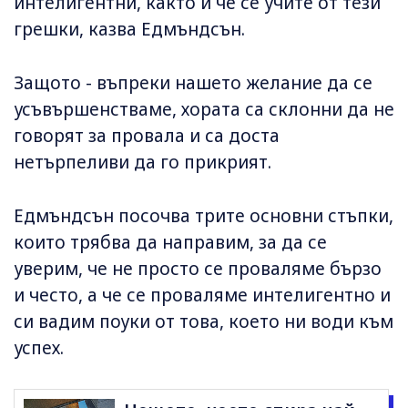
интелигентни, както и че се учите от тези
грешки, казва Едмъндсън.
Защото - въпреки нашето желание да се
усъвършенстваме, хората са склонни да не
говорят за провала и са доста
нетърпеливи да го прикрият.
Едмъндсън посочва трите основни стъпки,
които трябва да направим, за да се
уверим, че не просто се проваляме бързо
и често, а че се проваляме интелигентно и
си вадим поуки от това, което ни води към
успех.