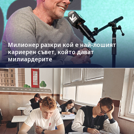
Милионер разкри кой е най-лошият
кариерен съвет, който дават
милиардерите