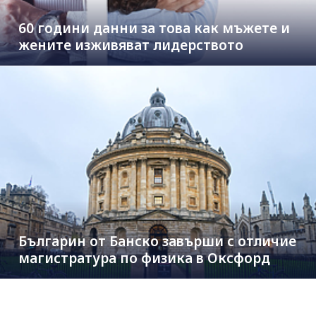
60 години данни за това как мъжете и
жените изживяват лидерството
Българин от Банско завърши с отличие
магистратура по физика в Оксфорд