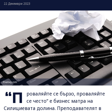
22 Декември 2023
Pixabay.com
“П
роваляйте се бързо, проваляйте
се често” е бизнес матра на
Силициевата долина. Преподавателят в