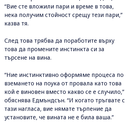
“Вие сте вложили пари и време в това,
нека получим стойност срещу тези пари,”
казва тя.
След това трябва да поработите върху
това да промените инстинкта си за
търсене на вина.
“Ние инстинктивно оформяме процеса по
вземането на поука от провала като това
кой е виновен вместо какво се е случило,”
обяснява Едмъндсън. “И когато тръгвате с
тази нагласа, вие нямате търпение да
установите, че вината не е била ваша.”