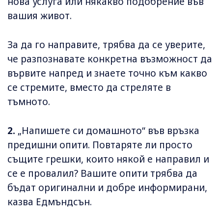
нова услуга или някакво подобрение във
вашия живот.
За да го направите, трябва да се уверите,
че разпознавате конкретна възможност да
вървите напред и знаете точно към какво
се стремите, вместо да стреляте в
тъмното.
2.
„Напишете си домашното“ във връзка
предишни опити. Повтаряте ли просто
същите грешки, които някой е направил и
се е провалил? Вашите опити трябва да
бъдат оригинални и добре информирани,
казва Едмъндсън.