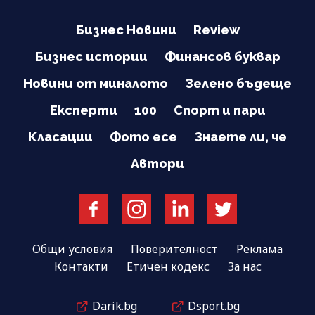
Бизнес Новини
Review
Бизнес истории
Финансов буквар
Новини от миналото
Зелено бъдеще
Експерти
100
Спорт и пари
Класации
Фото есе
Знаете ли, че
Автори
Общи условия
Поверителност
Реклама
Контакти
Етичен кодекс
За нас
Darik.bg
Dsport.bg