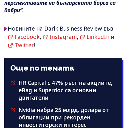
перспективите на българската борса са
добри“.
Новините на Darik Business Review във
Facebook
,
Instagram
,
LinkedIn
и
Twitter
!
Още по темата
HR Capital с 47% ръст на акциите,
eBag и Superdoc са основни
двигатели
Nvidia набра 25 млрд. долара от
облигации при рекорден
инвеститорски интерес