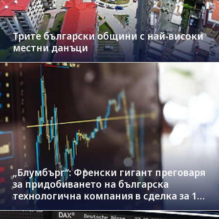
Трите български общини с най-високи
местни данъци
„Блумбърг“: Френски гигант преговаря
за придобиването на българска
технологична компания в сделка за 1.3
млрд. евро