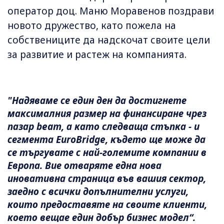
оператор доц. Маню Моравенов поздрави
новото дружество, като пожела на
собствениците да надскочат своите цели
за развитие и растеж на компанията.
"Надяваме се един ден да достигнете
максималния размер на финансиране чрез
пазар beam, а като следваща стъпка - и
сегмента EuroBridge, където ще може да
се търгувате с най-големите компании в
Европа. Вие отваряте една нова
иновативна страница във вашия сектор,
заедно с всички допълнителни услуги,
които предоставяте на своите клиенти,
което вещае един добър бизнес модел“.