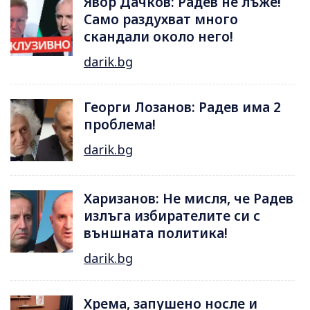
Явор Дачков: Радев не лъже!
Само раздухват много
скандали около него!
darik.bg
Георги Лозанов: Радев има 2
проблема!
darik.bg
Харизанов: Не мисля, че Радев
излъга избирателите си с
външната политика!
darik.bg
Хрема, запушено носле и