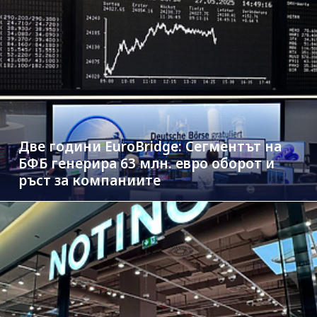
Две години EuroBridge: Сегментът на
БФБ генерира 63 млн. евро оборот и
ръст за компаниите