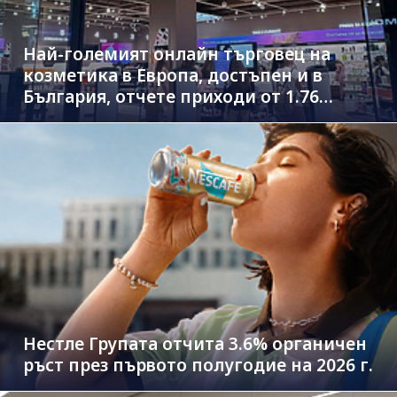
Най-големият онлайн търговец на
козметика в Европа, достъпен и в
България, отчете приходи от 1.76
млрд. евро
Нестле Групата отчита 3.6% органичен
ръст през първото полугодие на 2026 г.