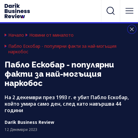
Начало
Новини от миналото
Пабло Ескобар - популярни факти за най-могъщия
наркобос
Пабло Ескобар - популярни
факти за най-могъщия
наркобос
На 2 декември през 1993 г. е убит Пабло Ескобар,
който умира само ден, след като навършва 44
години
Darik Business Review
12 Декември 2023