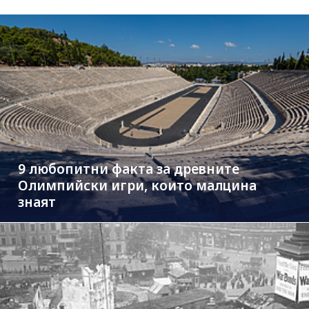
9 любопитни факта за древните
Олимпийски игри, които малцина
знаят