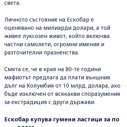
света.
Личното състояние на Ескобар е
оценявано на милиарди долари, а той
живее луксозен живот, който включва
частни самолети, огромни имения и
разточителни празненства.
Смята се, че в края на 80-те години
мафиотът предлага да плати външния
дълг на Колумбия от 10 млрд. долара, ако
бъде изключен от всякакви споразумения
за екстрадиция с други държави.
Ескобар купува гумени ластици за по