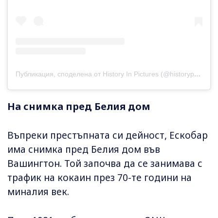
Публикация, споделена от History In Pictures (@historyphotographed)
На снимка пред Белия дом
Въпреки престъпната си дейност, Ескобар
има снимка пред Белия дом във
Вашингтон. Той започва да се занимава с
трафик на кокаин през 70-те години на
миналия век.