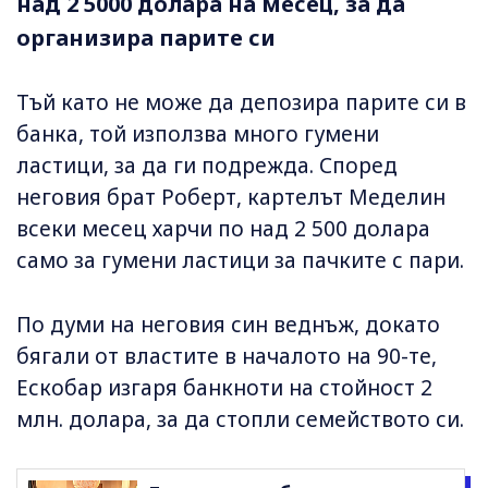
над 2 5000 долара на месец, за да
организира парите си
Тъй като не може да депозира парите си в
банка, той използва много гумени
ластици, за да ги подрежда. Според
неговия брат Роберт, картелът Меделин
всеки месец харчи по над 2 500 долара
само за гумени ластици за пачките с пари.
По думи на неговия син веднъж, докато
бягали от властите в началото на 90-те,
Ескобар изгаря банкноти на стойност 2
млн. долара, за да стопли семейството си.