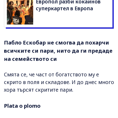
Европол разби кокаинов
суперкартел в Европа
Пабло Ескобар не смогва да похарчи
всичките си пари, нито да ги предаде
на семейството си
Смята се, че част от богатството му е
скрито в поля и складове. И до днес много
хора търсят скритите пари.
Plata o plomo