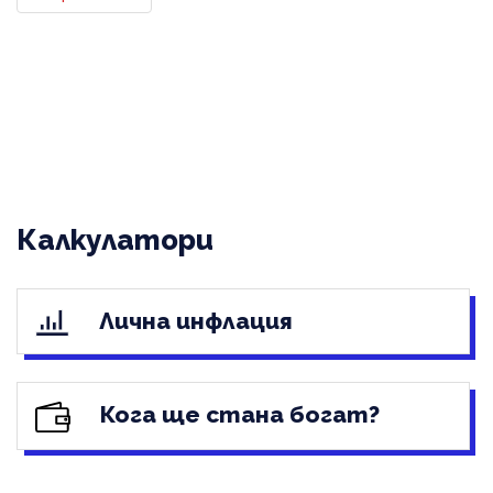
Калкулатори
Лична инфлация
Кога ще стана богат?