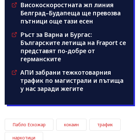
Високоскоростната жп линия
Белград–Будапеща ще превозва
пътници още тази есен
Ръст за Варна и Бургас:
Българските летища на Fraport се
представят по-добре от
германските
АПИ забрани тежкотоварния
трафик по магистрали и пътища
у нас заради жегите
Пабло Ескожар
кокаин
трафик
наркотици