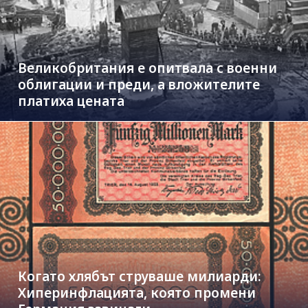
Великобритания е опитвала с военни
облигации и преди, а вложителите
платиха цената
Когато хлябът струваше милиарди:
Хиперинфлацията, която промени