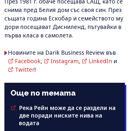
През 1981 г. обаче посещава САЩ, като се
снима пред Белия дом със своя син. През
същата година Ескобар и семейството му
дори посещават Дисниленд, пътувайки в
първа класа в самолета.
Новините на Darik Business Review във
Facebook
,
Instagram
,
LinkedIn
и
Twitter
!
Още по темата
Река Рейн може да се раздели на
две поради ниските нива на
водата