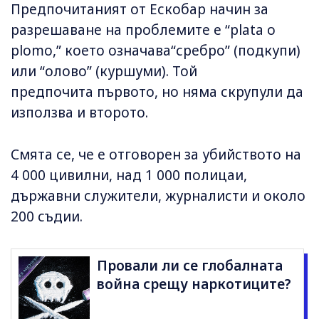
Предпочитаният от Ескобар начин за
разрешаване на проблемите е “plata o
plomo,” което означава“сребро” (подкупи)
или “олово” (куршуми). Той
предпочита първото, но няма скрупули да
използва и второто.
Смята се, че е отговорен за убийството на
4 000 цивилни, над 1 000 полицаи,
държавни служители, журналисти и около
200 съдии.
Провали ли се глобалната
война срещу наркотиците?