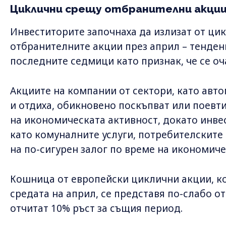
Циклични срещу отбранителни акци
Инвеститорите започнаха да излизат от цик
отбранителните акции през април – тенденц
последните седмици като признак, че се оч
Акциите на компании от сектори, като авт
и отдиха, обикновено поскъпват или поевт
на икономическата активност, докато инвес
като комуналните услуги, потребителските 
на по-сигурен залог по време на икономиче
Кошница от европейски циклични акции, ко
средата на април, се представя по-слабо о
отчитат 10% ръст за същия период.