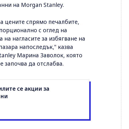
нни на Morgan Stanley.
на цените спрямо печалбите,
порционално с оглед на
а на нагласите за избягване на
пазара напоследък," казва
tanley Марина Заволок, която
е започва да отслабва.
лите се акции за
дини