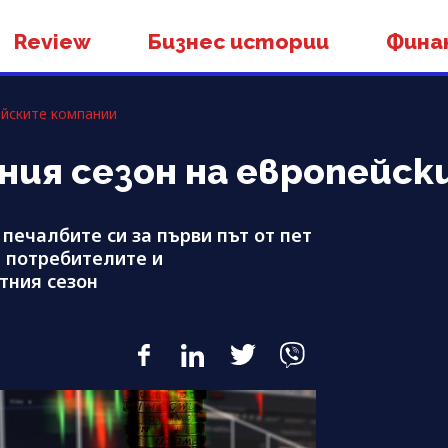
Review
Бизнес истории
Фина
ейските компании
ия сезон на европейск
печалбите си за първи път от пет
а потребителите и
тния сезон