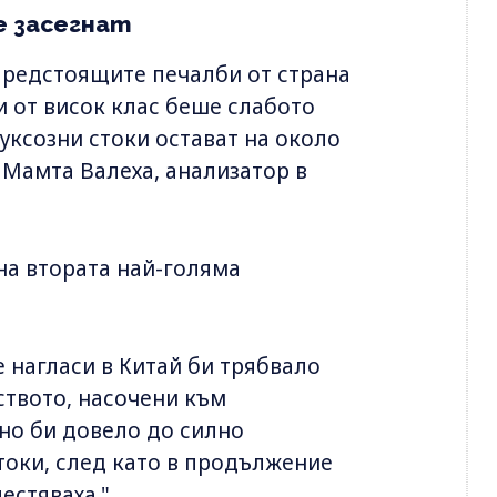
е засегнат
предстоящите печалби от страна
ки от висок клас беше слабото
луксозни стоки остават на около
 Мамта Валеха, анализатор в
на втората най-голяма
 нагласи в Китай би трябвало
ството, насочени към
тно би довело до силно
токи, след като в продължение
естяваха."