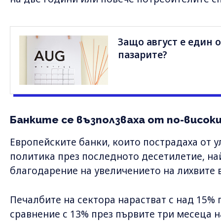
Защо август е един 
пазарите?
Банките се възползваха от по-висок
Европейските банки, които пострадаха от 
политика през последното десетилетие, на
благодарение на увеличението на лихвите 
Печалбите на сектора нарастват с над 15% 
сравнение с 13% през първите три месеца н