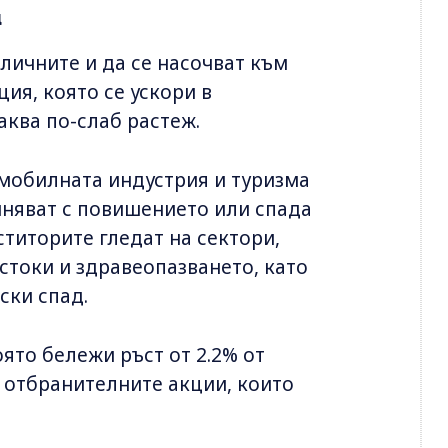
и
личните и да се насочват към
ия, която се ускори в
аква по-слаб растеж.
омобилната индустрия и туризма
иняват с повишението или спада
титорите гледат на сектори,
стоки и здравеопазването, като
ски спад.
ято бележи ръст от 2.2% от
т отбранителните акции, които