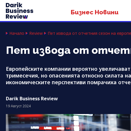
Бизнес Новини
Начало
Review
Пет извода от отчетния сезон на европ
Пет извода от отчетн
Европейските компании вероятно увеличават 
тримесечия, но опасенията относно силата н
икономическите перспективи помрачиха отче
Darik Business Review
19 Август 2024