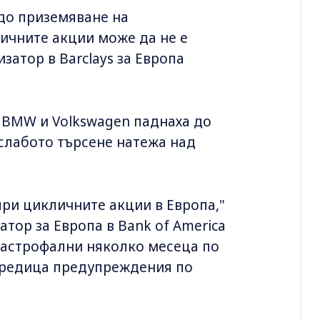
рдо приземяване на
ичните акции може да не е
затор в Barclays за Европа
 BMW и Volkswagen паднаха до
 слабото търсене натежа над
при цикличните акции в Европа,"
атор за Европа в Bank of America
атастрофални няколко месеца по
о редица предупреждения по