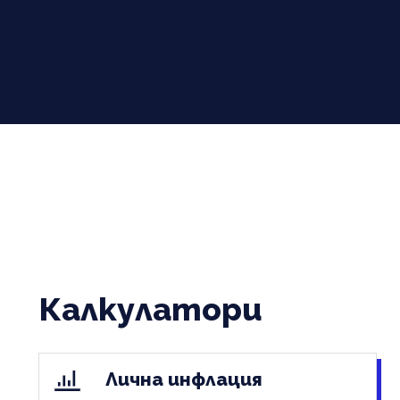
Калкулатори
Лична инфлация