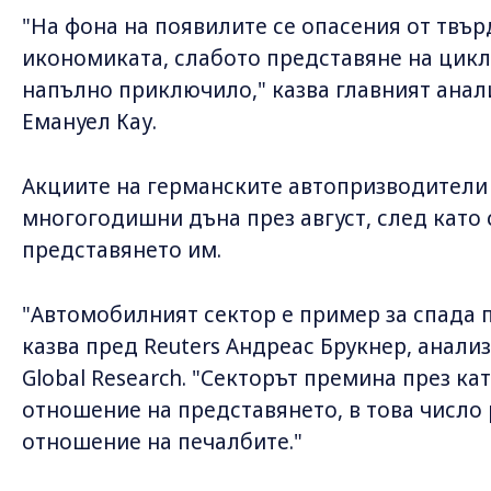
"На фона на появилите се опасения от твъ
икономиката, слабото представяне на цикл
напълно приключило," казва главният анали
Емануел Кау.
Акциите на германските автопризводители
многогодишни дъна през август, след като
представянето им.
"Автомобилният сектор е пример за спада 
казва пред Reuters Андреас Брукнер, анализ
Global Research. "Секторът премина през к
отношение на представянето, в това числ
отношение на печалбите."