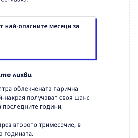
от най-опасните месеци за
ите лихви
ултра облекчената парична
й-накрая получават своя шанс
в последните години.
през второто тримесечие, в
а годината.