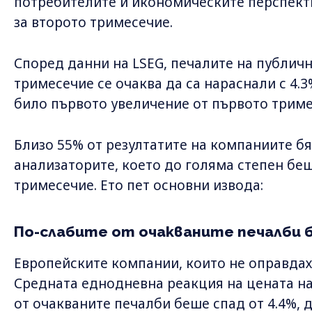
потребителите и икономическите перспект
за второто тримесечие.
Според данни на LSEG, печалите на публич
тримесечие се очаква да са нараснали с 4.3
било първото увеличение от първото тримес
Близо 55% от резултатите на компаниите бя
анализаторите, което до голяма степен беш
тримесечие. Ето пет основни извода:
По-слабите от очакваните печалби б
Европейските компании, които не оправдаха
Средната еднодневна реакция на цената на
от очакваните печалби беше спад от 4.4%, 