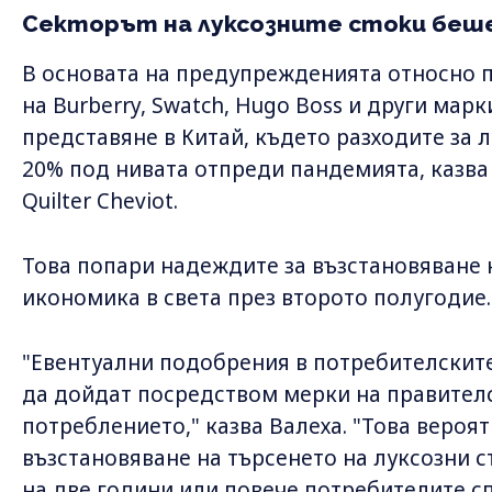
Секторът на луксозните стоки беш
В основата на предупрежденията относно 
на Burberry, Swatch, Hugo Boss и други мар
представяне в Китай, където разходите за 
20% под нивата отпреди пандемията, казва
Quilter Cheviot.
Това попари надеждите за възстановяване 
икономика в света през второто полугодие.
"Евентуални подобрения в потребителските
да дойдат посредством мерки на правител
потреблението," казва Валеха. "Това вероя
възстановяване на търсенето на луксозни с
на две години или повече потребителите сп