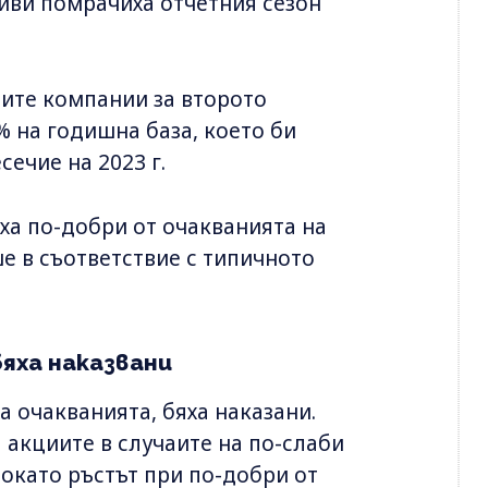
иви помрачиха отчетния сезон
ните компании за второто
% на годишна база, което би
ечие на 2023 г.
ха по-добри от очакванията на
е в съответствие с типичното
яха наказвани
 очакванията, бяха наказани.
 акциите в случаите на по-слаби
докато ръстът при по-добри от