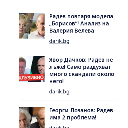
Радев повтаря модела
„Борисов“! Анализ на
Валерия Велева
darik.bg
Явор Дачков: Радев не
лъже! Само раздухват
много скандали около
него!
darik.bg
Георги Лозанов: Радев
има 2 проблема!
darik.bg