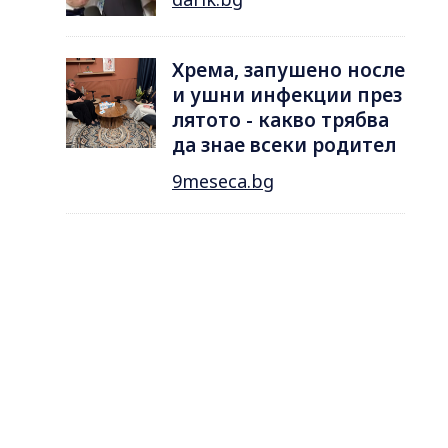
Хрема, запушено носле
и ушни инфекции през
лятотo - какво трябва
да знае всеки родител
9meseca.bg