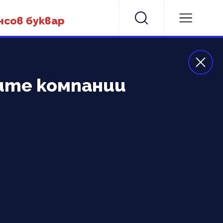
нсов буквар
ите компании