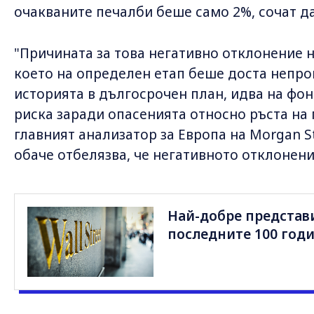
очакваните печалби беше само 2%, сочат да
"Причината за това негативно отклонение 
което на определен етап беше доста непро
историята в дългосрочен план, идва на фон
риска заради опасенията относно ръста на 
главният анализатор за Европа на Morgan S
обаче отбелязва, че негативното отклонени
Най-добре представи
последните 100 го