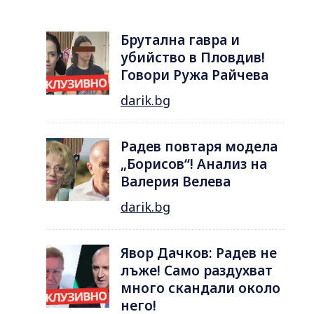
Брутална гавра и
убийство в Пловдив!
Говори Ружа Райчева
darik.bg
Радев повтаря модела
„Борисов“! Анализ на
Валерия Велева
darik.bg
Явор Дачков: Радев не
лъже! Само раздухват
много скандали около
него!