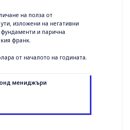
личане на полза от
лути, изложени на негативни
 фундаменти и парична
ския франк.
лара от началото на годината.
фонд мениджъри