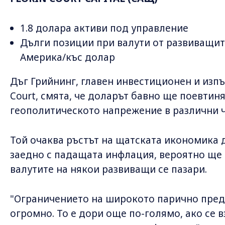
1.8 долара активи под управление
Дълги позиции при валути от развиващит
Америка/къс долар
Дъг Грийнинг, главен инвестиционен и изпъ
Court, смята, че доларът бавно ще поевтин
геополитическото напрежение в различни ча
Той очаква ръстът на щатската икономика да
заедно с падащата инфлация, вероятно ще
валутите на някои развиващи се пазари.
"Ограничението на широкото парично пред
огромно. То е дори още по-голямо, ако се