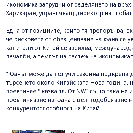
икономика затрудни определянето на връх н
Харихаран, управляващ директор на глоба
Една от позициите, които тя препоръчва, в
че рисковете от обезценяване на юана се ув
капитали от Китай се засилва, международ
печалби, а темпът на растеж на икономикат
"Юанът може да получи сезонна подкрепа д
търсенето около Китайската Нова година, 
поевтинее," казва тя. От NWI също така не
поевтиняване на юана с цел подобряване н
конкурентоспособност на Китай.