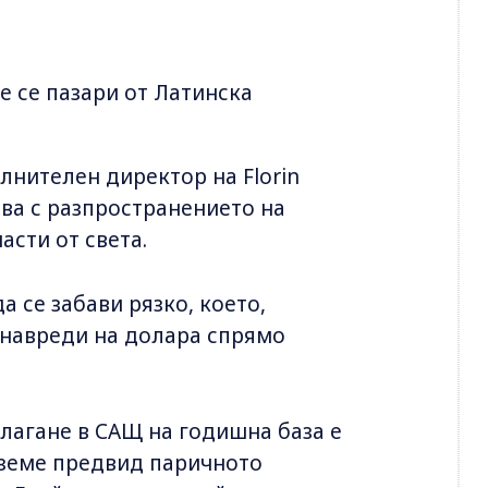
е се пазари от Латинска
лнителен директор на Florin
ява с разпространението на
сти от света.
 се забави рязко, което,
 навреди на долара спрямо
лагане в САЩ на годишна база е
 вземе предвид паричното