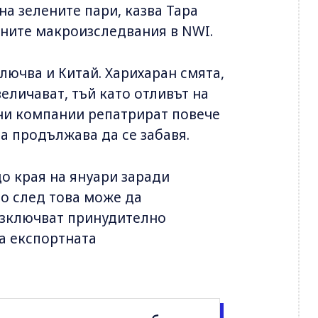
а зелените пари, казва Тара
лните макроизследвания в NWI.
ключва и Китай. Харихаран смята,
еличават, тъй като отливът на
ни компании репатрират повече
а продължава да се забавя.
о края на януари заради
но след това може да
 изключват принудително
а експортната