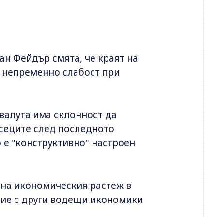
н Фейдър смята, че краят на
а непременно слабост при
валута има склонност да
есеците след последното
 е "конструктивно" настроен
 на икономическия растеж в
ние с други водещи икономики