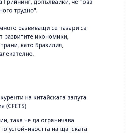
а Грийнинг, допълвайки, че това
ого трудно".
 много развиващи се пазари са
от развитите икономики,
трани, като Бразилия,
влекателно.
куренти на китайската валута
я (CFETS)
и, така че да ограничава
ато устойчивостта на щатската