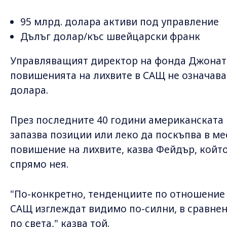
95 млрд. долара активи под управление
Дълъг долар/къс швейцарски франк
Управляващият директор на фонда Джоната
повишенията на лихвите в САЩ не означав
долара.
През последните 40 години американската 
запазва позиции или леко да поскъпва в м
повишение на лихвите, казва Фейдър, който
спрямо нея.
"По-конкретно, тенденциите по отношение
САЩ изглеждат видимо по-силни, в сравне
по света," казва той.