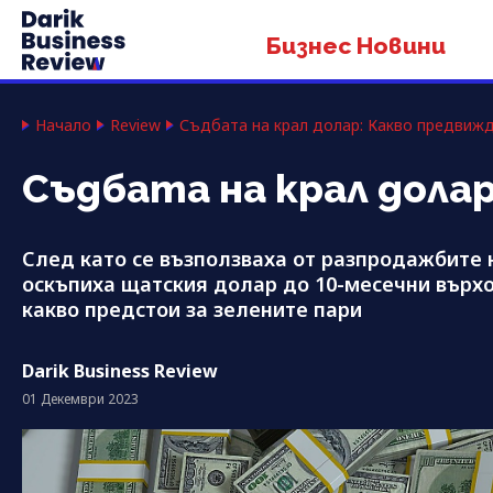
Бизнес Новини
Начало
Review
Съдбата на крал долар: Какво предви
Съдбата на крал дола
След като се възползваха от разпродажбите 
оскъпиха щатския долар до 10-месечни върх
какво предстои за зелените пари
Darik Business Review
01 Декември 2023