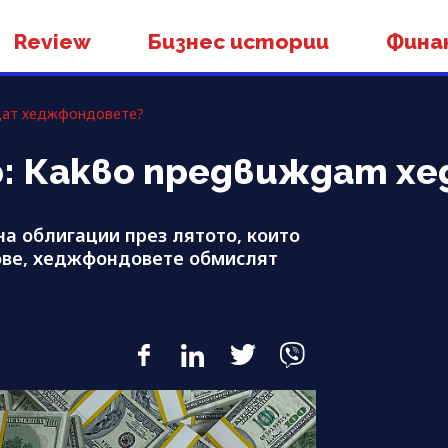
Review
Бизнес истории
Фина
ждат хеджфондовете?
р: Какво предвиждат 
на облигации през лятото, които
ове, хеджфондовете обмислят