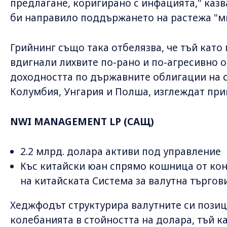
предлагане, коригирано с инфацията," казв
би направило поддържането на растежа "мн
Грийнинг също така отбелязва, че тъй като
вдигнали лихвите по-рано и по-агресивно 
доходността по държавните облигации на с
Колумбия, Унгария и Полша, изглеждат при
NWI MANAGEMENT LP (САЩ)
2.2 млрд. долара активи под управление
Къс китайски юан спрямо кошница от кон
на китайската Система за валутна търгови
Хеджфодът структурира валутните си позици
колебанията в стойността на долара, тъй к