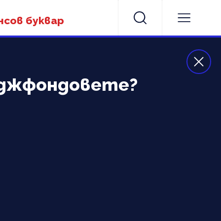
нсов буквар
хеджфондовете?