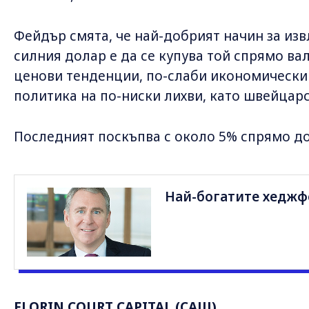
Фейдър смята, че най-добрият начин за изв
силния долар е да се купува той спрямо ва
ценови тенденции, по-слаби икономически
политика на по-ниски лихви, като швейцар
Последният поскъпва с около 5% спрямо до
Най-богатите хедж
FLORIN COURT CAPITAL (САЩ)