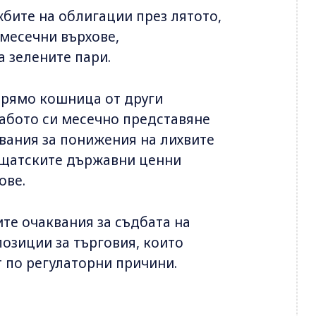
жбите на облигации през лятото,
-месечни върхове,
 зелените пари.
прямо кошница от други
лабото си месечно представяне
квания за понижения на лихвите
по щатските държавни ценни
ове.
те очаквания за съдбата на
позиции за търговия, които
 по регулаторни причини.