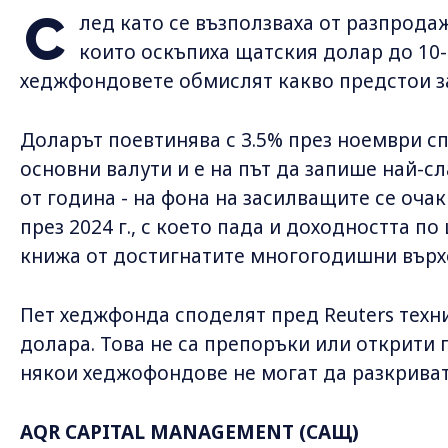
С
лед като се възползваха от разпрода
които оскъпиха щатския долар до 10
хеджфондовете обмислят какво предстои за
Доларът поевтинява с 3.5% през ноември с
основни валути и е на път да запише най-с
от година - на фона на засилващите се оча
през 2024 г., с което пада и доходността 
книжа от достигнатите многогодишни върх
Пет хеджфонда споделят пред Reuters техни
долара. Това не са препоръки или открити 
някои хеджофондове не могат да разкриват
AQR CAPITAL MANAGEMENT (САЩ)