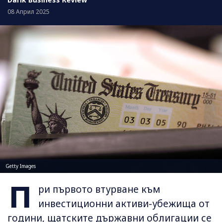
08 Април 2025
Getty Images
П
ри първото втурване към
инвестиционни активи-убежища от
години, щатските държавни облигации се