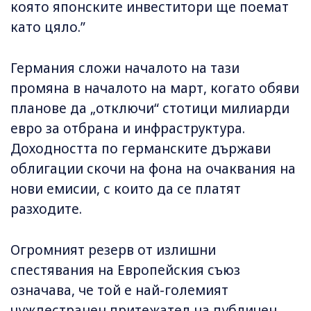
която японските инвеститори ще поемат
като цяло.”
Германия сложи началото на тази
промяна в началото на март, когато обяви
планове да „отключи“ стотици милиарди
евро за отбрана и инфраструктура.
Доходността по германските държави
облигации скочи на фона на очаквания на
нови емисии, с които да се платят
разходите.
Огромният резерв от излишни
спестявания на Европейския съюз
означава, че той е най-големият
чуждестранен притежател на публичен