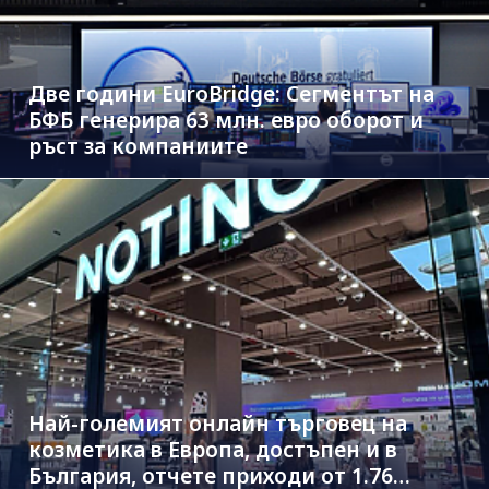
Две години EuroBridge: Сегментът на
БФБ генерира 63 млн. евро оборот и
ръст за компаниите
Най-големият онлайн търговец на
козметика в Европа, достъпен и в
България, отчете приходи от 1.76