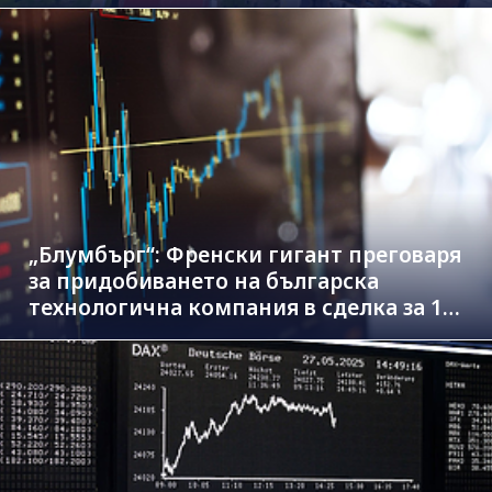
„Блумбърг“: Френски гигант преговаря
за придобиването на българска
технологична компания в сделка за 1.3
млрд. евро