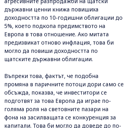
агресивните разпродажби на щатски
държавни ценни книжа повишиха
доходността по 10-годишни облигации до
5%, което подкопа предимството на
Европа в това отношение. Ако митата
предизвикат отново инфлация, това би
могло да повиши доходността по
щатските държавни облигации.
Въпреки това, фактът, че подобна
промяна в паричните потоци дори само се
обсъжда, показва, че инвеститори се
подготвят за това Европа да играе по-
голяма роля на световните пазари на
фона на засилващата се конкуренция за
капитали. Това би могло да доведе до по-