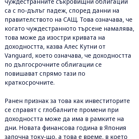
чуждестранните съкровищни ​​облигации
са с по-дълъг падеж, според данни на
правителството на САЩ. Това означава, че
когато чуждестранното търсене намалява,
това може да изостри кривата на
доходността, казва Алес Кутни от
Vanguard, което означава, че доходността
по дългосрочните облигации се
повишават спрямо тази по
краткосрочните.
Ранен признак за това как инвеститорите
се справят с глобалните промени при
доходността може да има в рамките на
дни. Новата финансова година в Япония
започна току-що, а това е време, в което