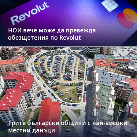
НОИ вече може да превежда
обезщетения по Revolut
Трите български общини с най-високи
местни данъци