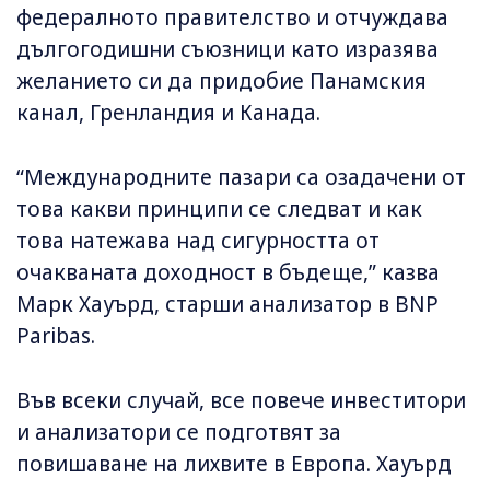
федералното правителство и отчуждава
дългогодишни съюзници като изразява
желанието си да придобие Панамския
канал, Гренландия и Канада.
“Международните пазари са озадачени от
това какви принципи се следват и как
това натежава над сигурността от
очакваната доходност в бъдеще,” казва
Марк Хауърд, старши анализатор в BNP
Paribas.
Във всеки случай, все повече инвеститори
и анализатори се подготвят за
повишаване на лихвите в Европа. Хауърд