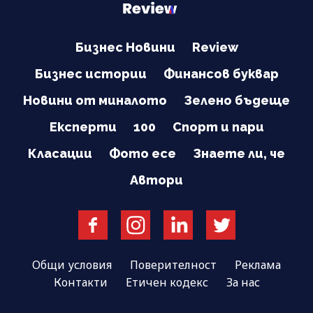
Бизнес Новини
Review
Бизнес истории
Финансов буквар
Новини от миналото
Зелено бъдеще
Експерти
100
Спорт и пари
Класации
Фото есе
Знаете ли, че
Автори
Общи условия
Поверителност
Реклама
Контакти
Етичен кодекс
За нас