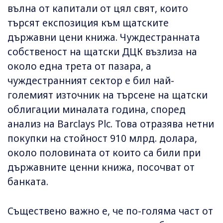
вълна от капитали от цял свят, които
търсят експозиция към щатските
държавни цени книжа. Чуждестранната
собственост на щатски ДЦК възлиза на
около една трета от пазара, а
чуждестранният сектор е бил най-
големият източник на търсене на щатски
облигации миналата година, според
анализ на Barclays Plc. Това отразява нетни
покупки на стойност 910 млрд. долара,
около половината от които са били при
държавните ценни книжа, посочват от
банката.
Съществено важно е, че по-голяма част от