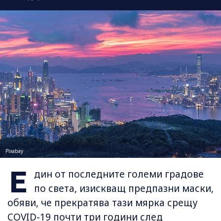
Pixabay
Е
дин от последните големи градове
по света, изискващ предпазни маски,
обяви, че прекратява тази мярка срещу
COVID-19 почти три години след