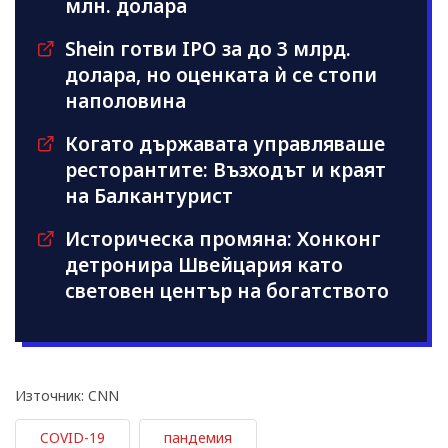
млн. долара
Shein готви IPO за до 3 млрд.
долара, но оценката ѝ се стопи
наполовина
Когато държавата управляваше
ресторантите: Възходът и краят
на Балкантурист
Историческа промяна: Хонконг
детронира Швейцария като
световен център на богатството
Източник: CNN
COVID-19
пандемия