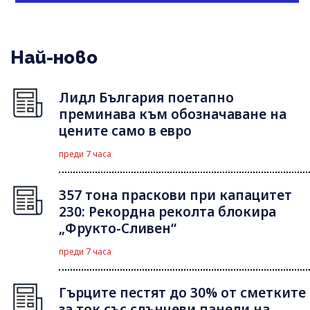
Най-ново
Лидл България поетапно
преминава към обозначаване на
цените само в евро
преди 7 часа
357 тона праскови при капацитет
230: Рекордна реколта блокира
„Фрукто-Сливен“
преди 7 часа
Гърците пестят до 30% от сметките
за ток със слънчеви панели на