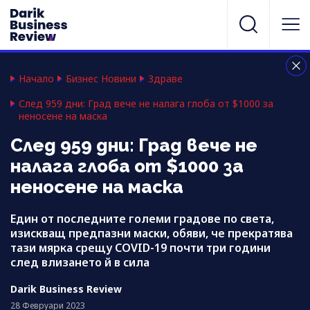
Начало
Бизнес Новини
Здраве
След 959 дни: Град вече не налага глоба от $1000 за
неносене на маска
След 959 дни: Град вече не
налага глоба от $1000 за
неносене на маска
Един от последните големи градове по света,
изискващ предпазни маски, обяви, че прекратява
тази мярка срещу COVID-19 почти три години
след влизането й в сила
Darik Business Review
28 Февруари 2023