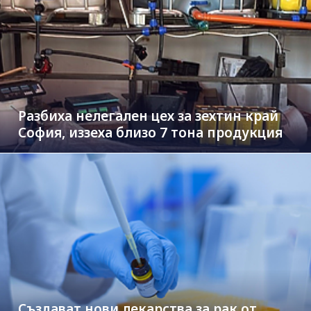
Разбиха нелегален цех за зехтин край
София, иззеха близо 7 тона продукция
Създават нови лекарства за рак от