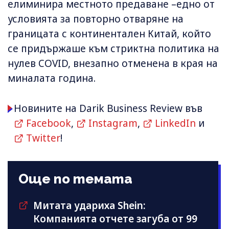
елиминира местното предаване –едно от
условията за повторно отваряне на
границата с континентален Китай, който
се придържаше към стриктна политика на
нулев COVID, внезапно отменена в края на
миналата година.
Новините на Darik Business Review във
Facebook
,
Instagram
,
LinkedIn
и
Twitter
!
Още по темата
Митата удариха Shein:
Компанията отчете загуба от 99