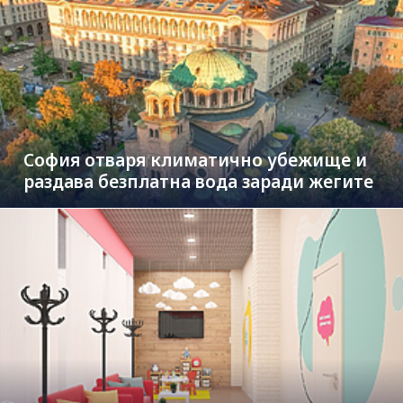
София отваря климатично убежище и
раздава безплатна вода заради жегите