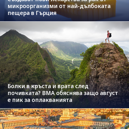
микроорганизми от най-дълбоката
пещера в Гърция
Болки в кръста и врата след
почивката? ВМА обяснява защо август
е пик за оплакванията