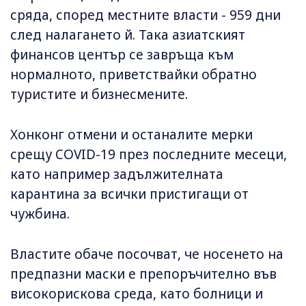
сряда, според местните власти - 959 дни
след налагането й. Така азиатският
финансов център се завръща към
нормалното, приветствайки обратно
туристите и бизнесмените.
Хонконг отмени и останалите мерки
срещу COVID-19 през последните месеци,
като например задължителната
карантина за всички пристигащи от
чужбина.
Властите обаче посочват, че носенето на
предпазни маски е препоръчително във
високорискова среда, като болници и