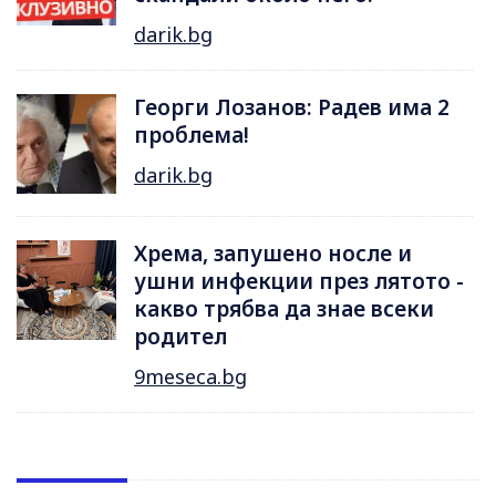
darik.bg
Георги Лозанов: Радев има 2
проблема!
darik.bg
Хрема, запушено носле и
ушни инфекции през лятотo -
какво трябва да знае всеки
родител
9meseca.bg