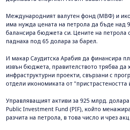
Международният валутен фонд (МВФ) и ико
има нужда цената на петрола да бъде над 9
балансира бюджета си. Цените на петрола 
паднаха под 65 долара за барел.
И макар Саудитска Арабия да финансира пл
извън бюджета, правителството трябва да 
инфраструктурни проекти, свързани с прогр
отдели икономиката от "пристрастеността 
Управляващият активи за 925 млрд. долар
Public Investment Fund (PIF), който менажир
разчита на петрола, в това число и чрез акц