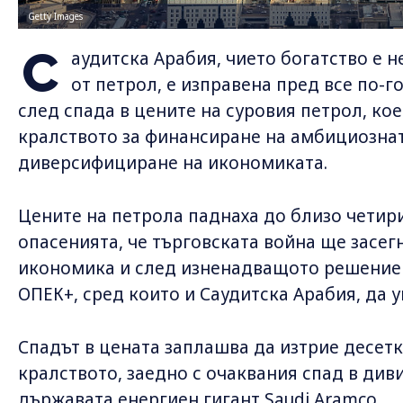
Getty Images
С
аудитска Арабия, чието богатство е 
от петрол, е изправена пред все по-г
след спада в цените на суровия петрол, ко
кралството за финансиране на амбициознат
диверсифициране на икономиката.
Цените на петрола паднаха до близо чети
опасенията, че търговската война ще засег
икономика и след изненадващото решение 
ОПЕК+, сред които и Саудитска Арабия, да 
Спадът в цената заплашва да изтрие десет
кралството, заедно с очаквания спад в див
държавата енергиен гигант Saudi Aramco.