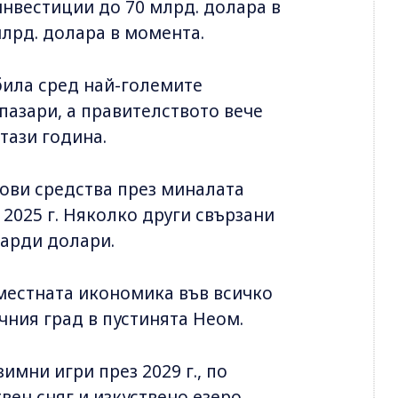
инвестиции до 70 млрд. долара в
 млрд. долара в момента.
била сред най-големите
пазари, а правителството вече
тази година.
гови средства през миналата
 2025 г. Няколко други свързани
иарди долари.
местната икономика във всичко
чния град в пустинята Неом.
имни игри през 2029 г., по
вен сняг и изкуствено езеро,