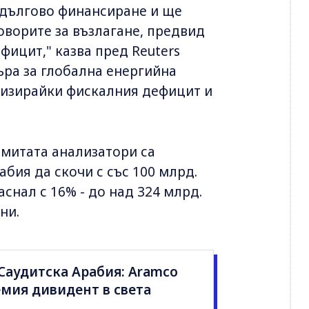
 дългово финансиране и ще
оворите за възлагане, предвид
ефицит," казва пред Reuters
ъра за глобална енергийна
визирайки фискалния дефицит и
 митата анализатори са
бия да скочи с със 100 млрд.
снал с 16% - до над 324 млрд.
ни.
Саудитска Арабия: Aramco
мия дивидент в света