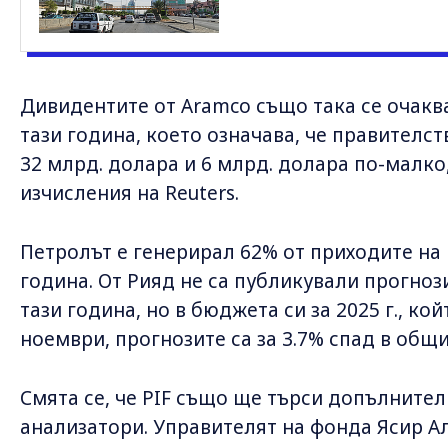
Дивидентите от Aramco също така се очаква
тази година, което означава, че правителст
32 млрд. долара и 6 млрд. долара по-малко
изчисления на Reuters.
Петролът е генерирал 62% от приходите на
година. От Рияд не са публикували прогноз
тази година, но в бюджета си за 2025 г., к
ноември, прогнозите са за 3.7% спад в общ
Смята се, че PIF също ще търси допълните
анализатори. Управителят на фонда Ясир А