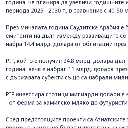
година, че планира да увеличи годишните 
периода 2025 - 2030 г., в сравнение с 40-50
През миналата година Саудитска Арабия е 
емитенти на дълг измежду развиващите се 
набра 14.4 млрд. долара от облигации през 
PIF, който е получил 24.8 млрд. долара дъл
година, вече е набрал 11 млрд. долара през
с държавата субекти също са набрали мил
PIF инвестира стотици милиарди долари в 
- от ферма за камилско мляко до футуристи
Сред предстоящите проекти са Азиатските з
време на които ще бъдат използвани изкуст