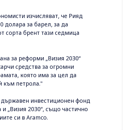
номисти изчисляват, че Рияд
0 долара за барел, за да
от сорта брент тази седмица
ана за реформи „Визия 2030“
харчи средства за огромни
амата, която има за цел да
ѝ към петрола."
а държавен инвестиционен фонд
а и „Визия 2030“, също частично
иите си в Aramco.