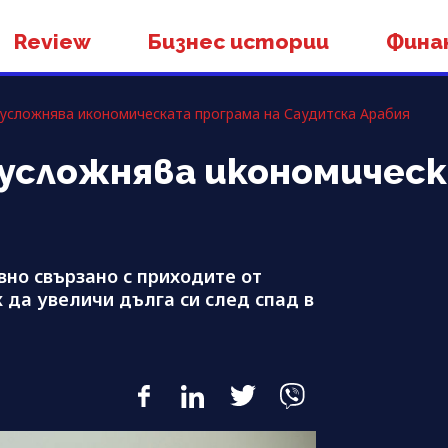
Review
Бизнес истории
Фина
 усложнява икономическата програма на Саудитска Арабия
усложнява икономическ
вно свързано с приходите от
к да увеличи дълга си след спад в