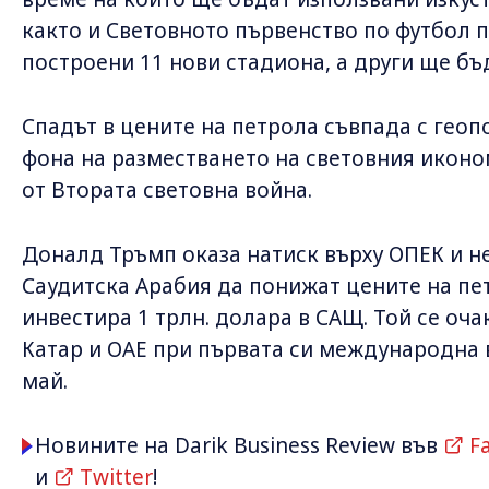
както и Световното първенство по футбол пр
построени 11 нови стадиона, а други ще бъ
Спадът в цените на петрола съвпада с гео
фона на разместването на световния иконо
от Втората световна война.
Доналд Тръмп оказа натиск върху ОПЕК и н
Саудитска Арабия да понижат цените на пе
инвестира 1 трлн. долара в САЩ. Той се оча
Катар и ОАЕ при първата си международна 
май.
Новините на Darik Business Review във
F
и
Twitter
!