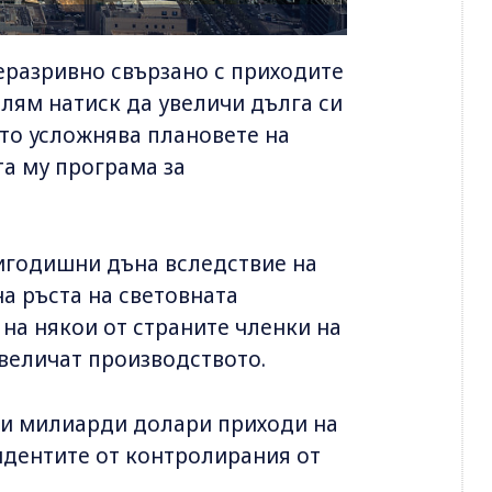
неразривно свързано с приходите
олям натиск да увеличи дълга си
ето усложнява плановете на
а му програма за
ригодишни дъна вследствие на
на ръста на световната
на някои от страните членки на
увеличат производството.
ки милиарди долари приходи на
идентите от контролирания от