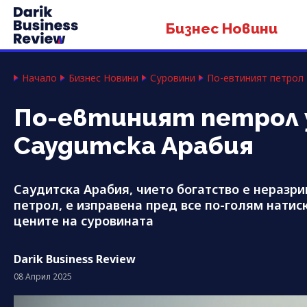
Бизнес Новини
Начало
Бизнес Новини
Суровини
По-евтиният петрол
По-евтиният петрол 
Саудитска Арабия
Саудитска Арабия, чието богатство е неразри
петрол, е изправена пред все по-голям натис
цените на суровината
Darik Business Review
08 Април 2025