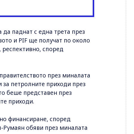
 да паднат с една трета през
вото и PIF ще получат по около
, респективно, според
 правителството през миналата
и за петролните приходи през
ойто беше представен през
ите приходи.
лно финансиране, според
л-Румаян обяви през миналата