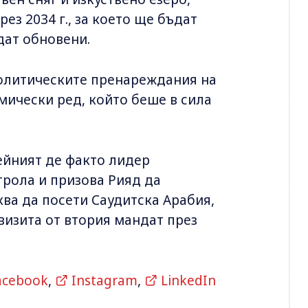
ез 2034 г., за което ще бъдат
дат обновени.
политическите пренареждания на
мически ред, който беше в сила
ейният де факто лидер
трола и призова Рияд да
ква да посети Саудитска Арабия,
визита от втория мандат през
acebook
,
Instagram
,
LinkedIn