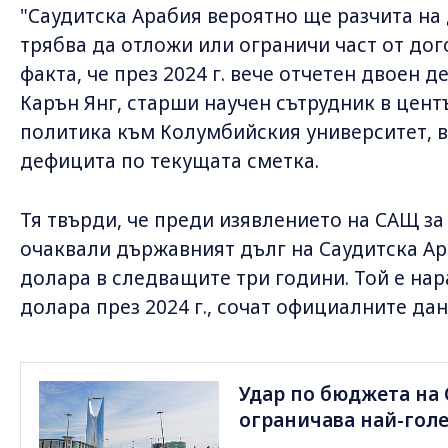
"Саудитска Арабия вероятно ще разчита на
трябва да отложи или ограничи част от дог
факта, че през 2024 г. вече отчетен двоен д
Карън Янг, старши научен сътрудник в цент
политика към Колумбийския университет, 
дефицита по текущата сметка.
Тя твърди, че преди изявлението на САЩ за
очаквали държавният дълг на Саудитска Ара
долара в следващите три години. Той е нара
долара през 2024 г., сочат официалните дан
Удар по бюджета на 
ограничава най-голе