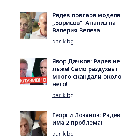
Радев повтаря модела
„Борисов“! Анализ на
Валерия Велева
darik.bg
Явор Дачков: Радев не
лъже! Само раздухват
много скандали около
него!
darik.bg
Георги Лозанов: Радев
има 2 проблема!
darik.bg