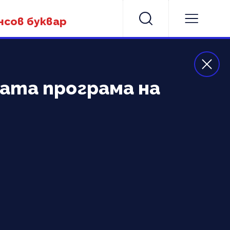
нсов буквар
ата програма на