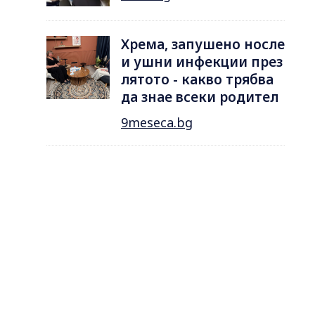
Хрема, запушено носле
и ушни инфекции през
лятотo - какво трябва
да знае всеки родител
9meseca.bg