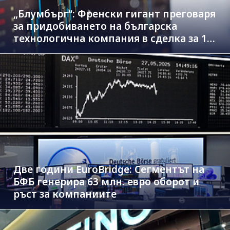
„Блумбърг“: Френски гигант преговаря
за придобиването на българска
технологична компания в сделка за 1.3
млрд. евро
Две години EuroBridge: Сегментът на
БФБ генерира 63 млн. евро оборот и
ръст за компаниите