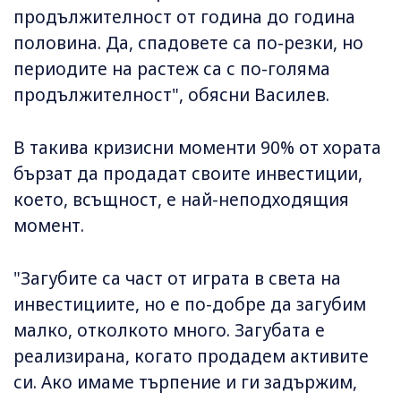
продължителност от година до година
половина. Да, спадовете са по-резки, но
периодите на растеж са с по-голяма
продължителност", обясни Василев.
В такива кризисни моменти 90% от хората
бързат да продадат своите инвестиции,
което, всъщност, е най-неподходящия
момент.
"Загубите са част от играта в света на
инвестициите, но е по-добре да загубим
малко, отколкото много. Загубата е
реализирана, когато продадем активите
си. Ако имаме търпение и ги задържим,