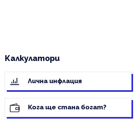
Калкулатори
Лична инфлация
Кога ще стана богат?