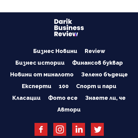
Бизнес Новини
Review
Бизнес истории
Финансов буквар
Новини от миналото
Зелено бъдеще
Експерти
100
Спорт и пари
Класации
Фото есе
Знаете ли, че
Автори