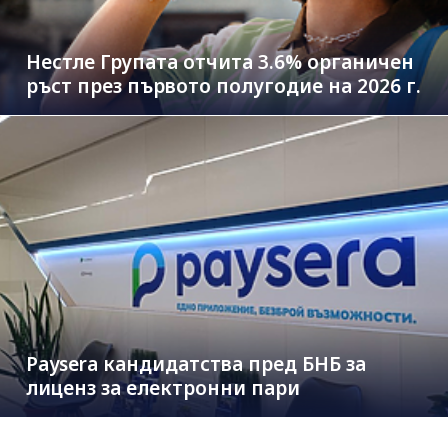
Нестле Групата отчита 3.6% органичен
ръст през първото полугодие на 2026 г.
Paysera кандидатства пред БНБ за
лиценз за електронни пари