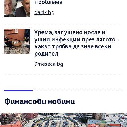
проблема!
darik.bg
Хрема, запушено носле и
ушни инфекции през лятотo -
какво трябва да знае всеки
родител
9meseca.bg
Финансови новини