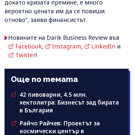
докато кризата премине, е много
вероятно цената им да се повиши
отново", заяви финансистът.
Новините на Darik Business Review във
Facebook
,
Instagram
,
LinkedIn
и
Twitter
!
Още по темата
42 пивоварни, 4.5 млн.
хектолитра: Бизнесът зад бирата
в България
Райчо Райчев: Проектът за
космически център в