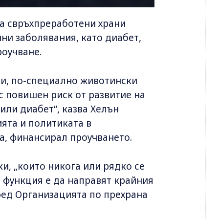
а свръхпреработени храни
ни заболявания, като диабет,
роучване.
ни, по-специално животински
с повишен риск от развитие на
 или диабет“, казва Хелън
ята и политиката в
а, финансирал проучването.
и, „които никога или рядко се
о функция е да направят крайния
ред Организацията по прехрана