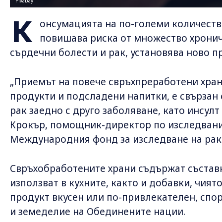
Pixabay
К
онсумацията на по-големи количеств
повишава риска от множество хронич
сърдечни болести и рак, установява ново п
„Приемът на повече свръхпреработени хра
продукти и подсладени напитки, е свързан 
рак заедно с друго заболяване, като инсулт
Крокър, помощник-директор по изследвани
Международния фонд за изследване на рак
Свръхобработените храни съдържат съставк
използват в кухните, както и добавки, чият
продукт вкусен или по-привлекателен, спо
и земеделие на Обединените нации.