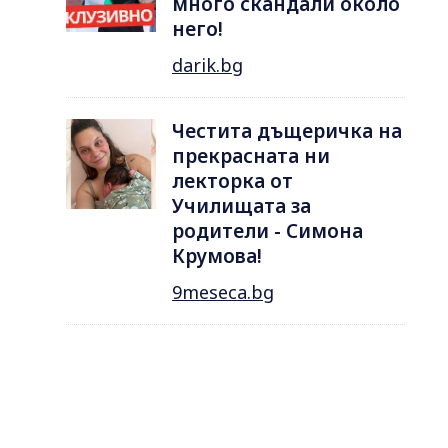
много скандали около
него!
darik.bg
Честита дъщеричка на
прекрасната ни
лекторка от
Училищата за
родители - Симона
Крумова!
9meseca.bg