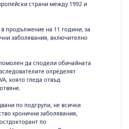
вропейски страни между 1992 и
в продължение на 11 години, за
нични заболявания, включително
 помолен да сподели обичайната
 изследователите определят
A, която гледа отвъд
отвяне.
вани по подгрупи, не всички
ство хронични заболявания,
постдокторант по