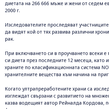
диетата на 266 666 мъже и жени от седем е
2000 г.
Изследователите проследяват участниците 
да видят кой от тях развива различни хро
рак.
При включването си в проучването всеки е
си диета през последните 12 месеца, като
храните по класификационната система NOV
хранителните вещества към начина на приг
Когато ултрапреработените храни са изслед
изглеждат свързани с развитието на множе
казва водещият автор Рейналда Кордова, 