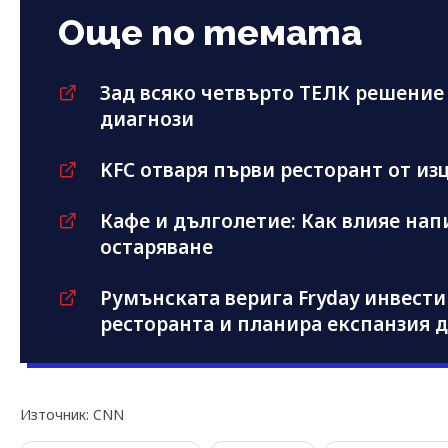
Още по темата
Зад всяко четвърто ТЕЛК решение 
диагнози
KFC отваря първи ресторант от из
Кафе и дълголетие: Как влияе нап
остаряване
Румънската верига Fryday инвестир
ресторанта и планира експанзия д
Източник: CNN