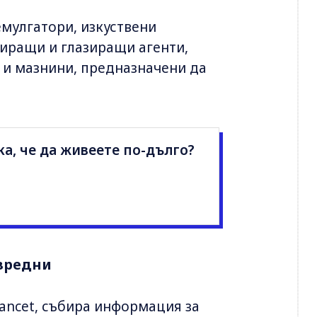
емулгатори, изкуствени
иращи и глазиращи агенти,
 и мазнини, предназначени да
ка, че да живеете по-дълго?
 вредни
Lancet, събира информация за