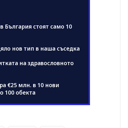
в България стоят само 10
цяло нов тип в наша съседка
итката на здравословното
а €25 млн. в 10 нови
о 100 обекта