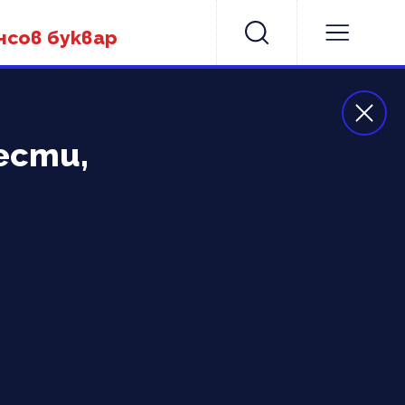
нсов буквар
ести,