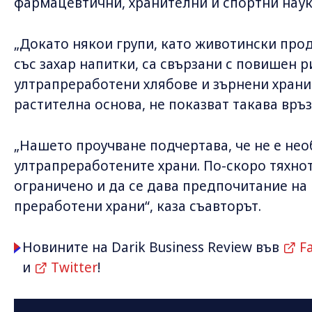
фармацевтични, хранителни и спортни наук
„Докато някои групи, като животински про
със захар напитки, са свързани с повишен ри
ултрапреработени хлябове и зърнени храни
растителна основа, не показват такава връз
„Нашето проучване подчертава, че не е не
ултрапреработените храни. По-скоро тяхно
ограничено и да се дава предпочитание н
преработени храни“, каза съавторът.
Новините на Darik Business Review във
F
и
Twitter
!