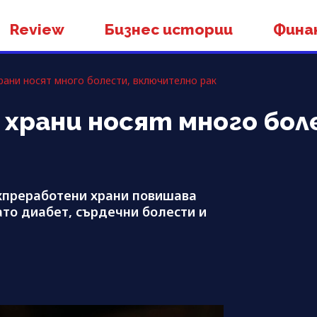
Review
Бизнес истории
Фина
ани носят много болести, включително рак
храни носят много бол
хпреработени храни повишава
ато диабет, сърдечни болести и