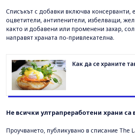
Списъкът с добавки включва консерванти, 
оцветители, антипенители, избелващи, жел
както и добавени или променени захар, сол
направят храната по-привлекателна.
Как да се храните та
Не всички ултрапреработени храни са
Проучването, публикувано в списание The 