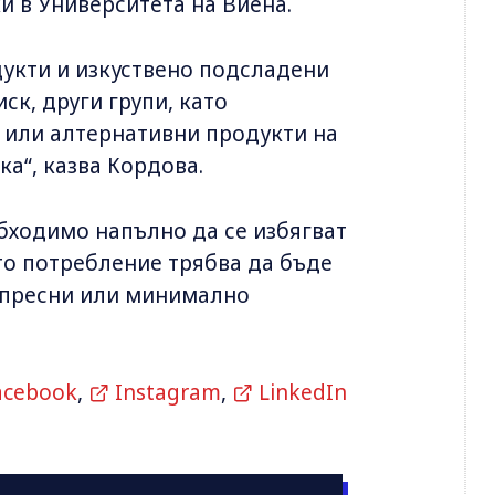
и в Университета на Виена.
дукти и изкуствено подсладени
ск, други групи, като
 или алтернативни продукти на
ка“, казва Кордова.
обходимо напълно да се избягват
то потребление трябва да бъде
а пресни или минимално
acebook
,
Instagram
,
LinkedIn