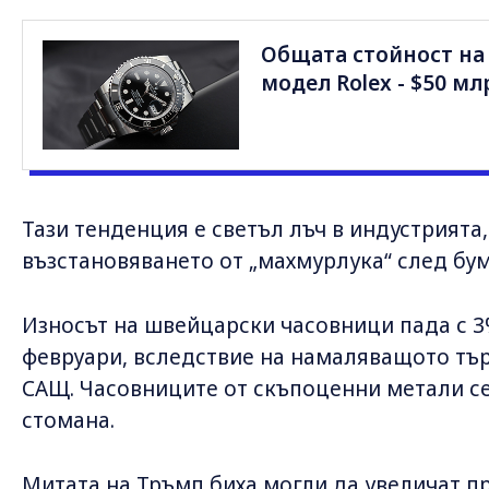
Общата стойност на
модел Rolex - $50 м
Тази тенденция е светъл лъч в индустрията,
възстановяването от „махмурлука“ след бу
Износът на швейцарски часовници пада с 3
февруари, вследствие на намаляващото търс
САЩ. Часовниците от скъпоценни метали се
стомана.
Митата на Тръмп биха могли да увеличат 