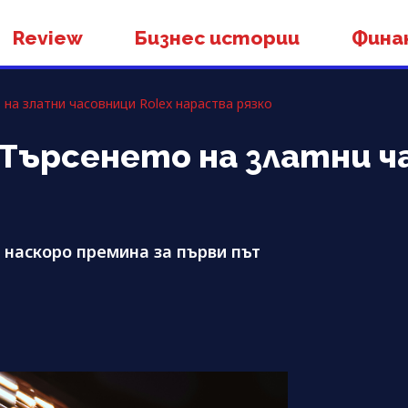
Review
Бизнес истории
Фина
 на златни часовници Rolex нараства рязко
 Търсенето на златни ч
о наскоро премина за първи път