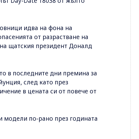
лът Day-Date 18038 от жълто
овници идва на фона на
опасенията от разрастване на
 на щатския президент Доналд
ато в последните дни премина за
йунция, след като през
чение в цената си от повече от
ни модели по-рано през годината