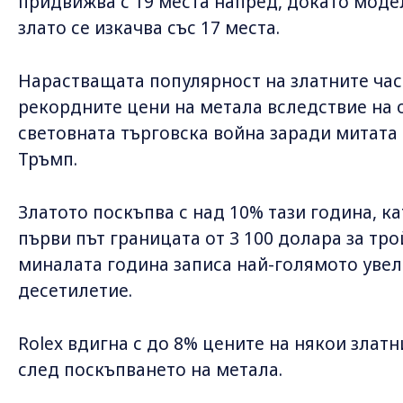
придвижва с 19 места напред, докато моде
злато се изкачва със 17 места.
Нарастващата популярност на златните час
рекордните цени на метала вследствие на 
световната търговска война заради митата
Тръмп.
Златото поскъпва с над 10% тази година, к
първи път границата от 3 100 долара за тро
миналата година записа най-голямото увели
десетилетие.
Rolex вдигна с до 8% цените на някои злат
след поскъпването на метала.