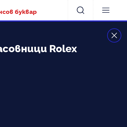
нсов буквар
асовници Rolex