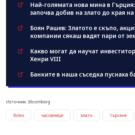
Най-голямата нова мина в Гърция:
започва добив на злато до края на 
Боян Рашев: Златото е скъпо, акц
компании сякаш вадят пари от зе
Какво могат да научат инвеститори
Хенри VIII
Банките в наша съседка пуснаха б
Източник: Bloomberg
Rolex
часовници
злато
търсене