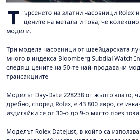
Т
ърсенето на златни часовници Rolex н
цените на метала и това, че колекци
модели.
Три модела часовници от швейцарската лук
много в индекса Bloomberg Subdial Watch In
следящ цените на 50-те най-продавани мод
трансакциите.
Моделът Day-Date 228238 от жълто злато, 
дребно, според Rolex, е 43 800 евро, се изк
издигайки се от 30-о до 9-о място през този
Моделът Rolex Datejust, в който са използв