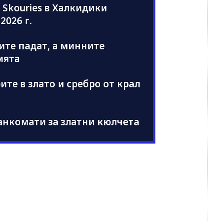
 Skouries в Халкидики
2026 г.
иите падат, а минните
мята
те в злато и сребро от крал
анкомати за златни кюлчета