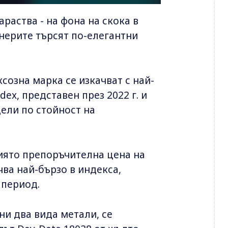
араства - на фона на скока в
онерите търсят по-елегантни
созна марка се изкачват с най-
dex, представен през 2022 г. и
ели по стойност на
чиято препоръчителна цена на
ачва най-бързо в индекса,
 период.
ани два вида метали, се