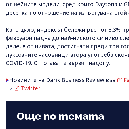
от нейните модели, сред които Daytona и G
десетка по отношение на изтъргувана стойн
Като цяло, индексът бележи ръст от 3.3% пр
февруари падна до най-ниското си ниво сл
далече от нивата, достигнати преди три го
луксозните часовници втора употреба скочи
COVID-19. Оттогава те вървят надолу.
Новините на Darik Business Review във
F
и
Twitter
!
Още по темата