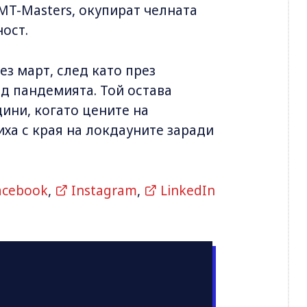
MT-Masters, окупират челната
ост.
ез март, след като през
ед пандемията. Той остава
дини, когато цените на
ха с края на локдауните заради
acebook
,
Instagram
,
LinkedIn