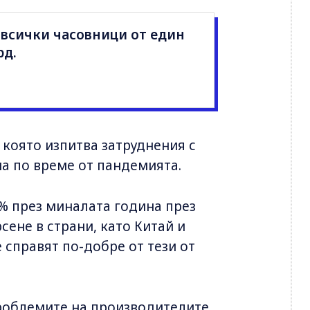
 всички часовници от един
лрд.
 която изпитва затруднения с
ма по време от пандемията.
% през миналата година през
ене в страни, като Китай и
 справят по-добре от тези от
проблемите на производителите