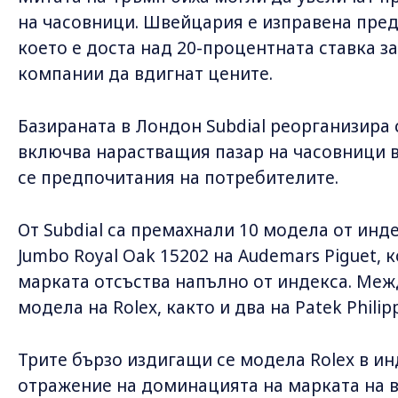
на часовници. Швейцария е изправена пред
което е доста над 20-процентната ставка з
компании да вдигнат цените.
Базираната в Лондон Subdial реорганизира св
включва нарастващия пазар на часовници 
се предпочитания на потребителите.
От Subdial са премахнали 10 модела от инд
Jumbo Royal Oak 15202 на Audemars Piguet, 
марката отсъства напълно от индекса. Меж
модела на Rolex, както и два на Patek Philip
Трите бързо издигащи се модела Rolex в ин
отражение на доминацията на марката на в