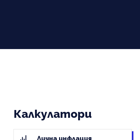
Калкулатори
Лична инфлация