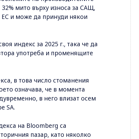
 32% мито върху износа за САЩ,
а ЕС и може да принуди някои
оя индекс за 2025 г., така че да
втора употреба и променящите
екса, в това число стоманения
което означава, че в момента
дувременно, в него влизат осем
pe SA.
декса на Bloomberg са
торичния пазар, като няколко