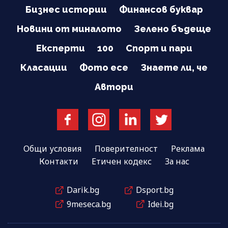
Бизнес истории
Финансов буквар
Новини от миналото
Зелено бъдеще
Експерти
100
Спорт и пари
Класации
Фото есе
Знаете ли, че
Автори
Общи условия
Поверителност
Реклама
Контакти
Етичен кодекс
За нас
Darik.bg
Dsport.bg
9meseca.bg
Idei.bg