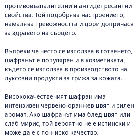
противовъзпалителни и антидепресантни
свойства. Той подобрява настроението,
намалява тревожността и дори допринася
за здравето на сърцето.
Въпреки че често се използва в готвенето,
шафранът е популярен и в козметиката,
където се използва в производството на
луксозни продукти за грижа за кожата.
Висококачественият шафран има
интензивен червено-оранжев цвят и силен
аромат. Ако шафранът има блед цвят или
слаб мирис, той вероятно не е истински и
може да е с по-ниско качество.