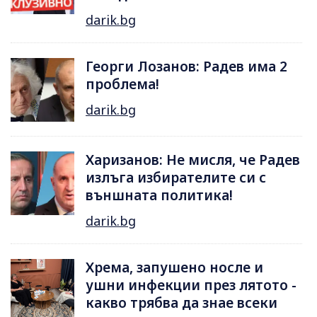
darik.bg
Георги Лозанов: Радев има 2
проблема!
darik.bg
Харизанов: Не мисля, че Радев
излъга избирателите си с
външната политика!
darik.bg
Хрема, запушено носле и
ушни инфекции през лятотo -
какво трябва да знае всеки