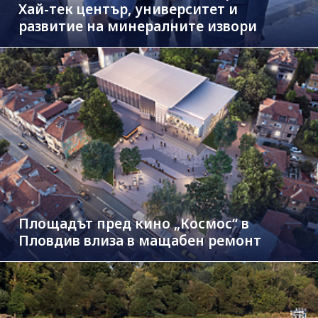
Хай-тек център, университет и
развитие на минералните извори
Площадът пред кино „Космос“ в
Пловдив влиза в мащабен ремонт