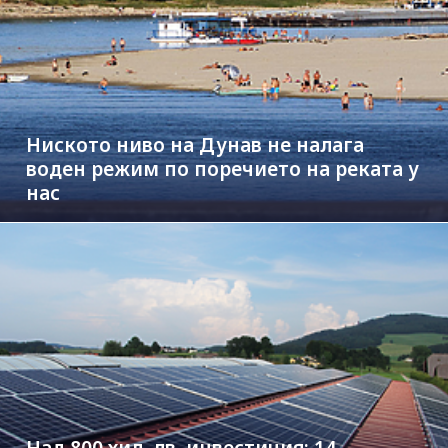
Ниското ниво на Дунав не налага
воден режим по поречието на реката у
нас
Над 800 хил. лв. инвестиция: 14