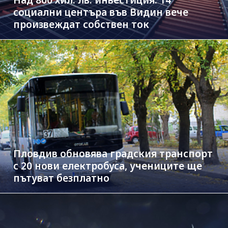
социални центъра във Видин вече
произвеждат собствен ток
Пловдив обновява градския транспорт
с 20 нови електробуса, учениците ще
пътуват безплатно