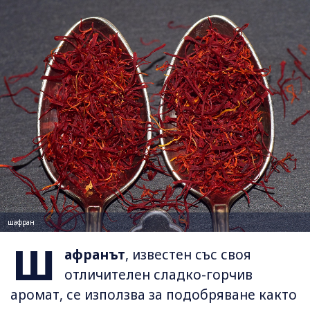
шафран
Ш
афранът
, известен със своя
отличителен сладко-горчив
аромат, се използва за подобряване както