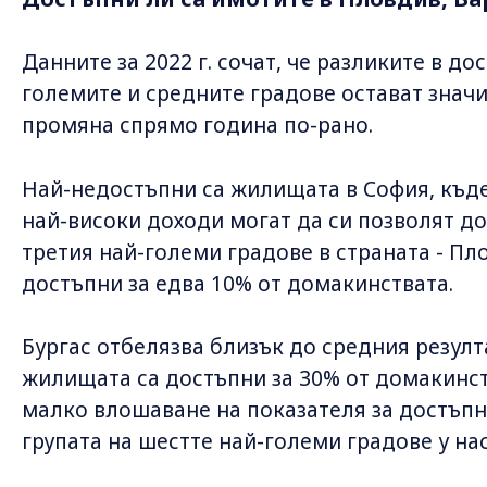
Данните за 2022 г. сочат, че разликите в 
големите и средните градове остават значи
промяна спрямо година по-рано.
Най-недостъпни са жилищата в София, къде
най-високи доходи могат да си позволят дом
третия най-големи градове в страната - Пл
достъпни за едва 10% от домакинствата.
Бургас отбелязва близък до средния резулта
жилищата са достъпни за 30% от домакинств
малко влошаване на показателя за достъпнос
групата на шестте най-големи градове у нас