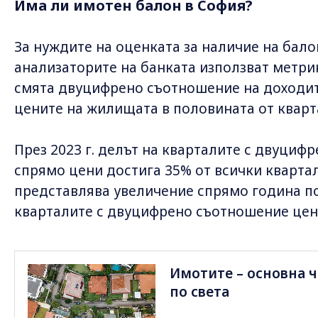
Има ли имотен балон в София?
За нуждите на оценката за наличие на бал
анализаторите на банката използват метрик
смята двуцифрено съотношение на доходит
цените на жилищата в половината от кварт
През 2023 г. делът на кварталите с двуци
спрямо цени достига 35% от всички квартал
представлява увеличение спрямо година по
кварталите с двуцифрено съотношение цен
Имотите – основна ч
по света