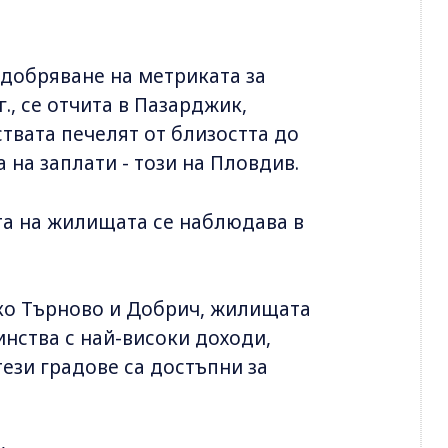
одобряване на метриката за
г., се отчита в Пазарджик,
твата печелят от близостта до
а на заплати - този на Пловдив.
та на жилищата се наблюдава в
ико Търново и Добрич, жилищата
нства с най-високи доходи,
тези градове са достъпни за