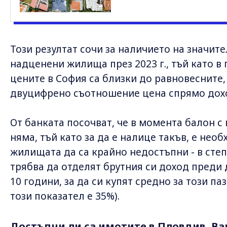
Този резултат сочи за наличието на значит
надценени жилища през 2023 г., тъй като в пе
цените в София са близки до равновесните,
двуцифрено съотношение цена спрямо дохо
От банката посочват, че в момента балон с
няма, тъй като за да е налице такъв, е нео
жилищата да са крайно недостъпни - в степ
трябва да отделят брутния си доход преди 
10 години, за да си купят средно за този п
този показател е 35%).
Достъпни ли са имотите в Пловдив, Ва