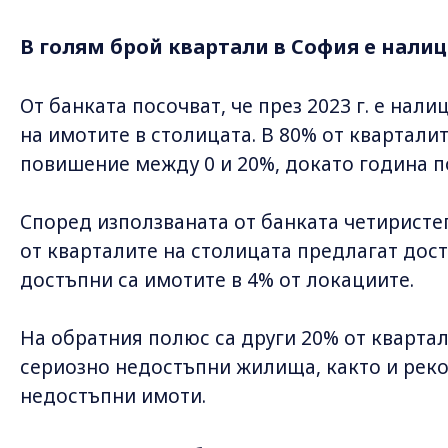
В голям брой квартали в София е нали
От банката посочват, че през 2023 г. е нали
на имотите в столицата. В 80% от кварталит
повишение между 0 и 20%, докато година по-
Според използваната от банката четиристеп
от кварталите на столицата предлагат до
достъпни са имотите в 4% от локациите.
На обратния полюс са други 20% от кварта
сериозно недостъпни жилища, както и реко
недостъпни имоти.