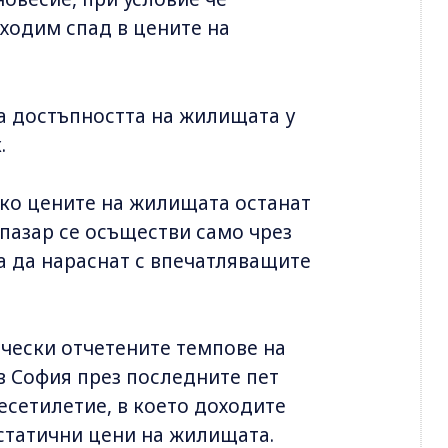
бходим спад в цените на
за достъпността на жилищата у
.
ако цените на жилищата останат
пазар се осъществи само чрез
а да нараснат с впечатляващите
чески отчетените темпове на
в София през последните пет
есетилетие, в което доходите
 статични цени на жилищата.