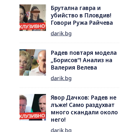
Брутална гавра и
убийство в Пловдив!
Говори Ружа Райчева
darik.bg
Радев повтаря модела
„Борисов“! Анализ на
Валерия Велева
darik.bg
Явор Дачков: Радев не
лъже! Само раздухват
много скандали около
него!
darik.bg