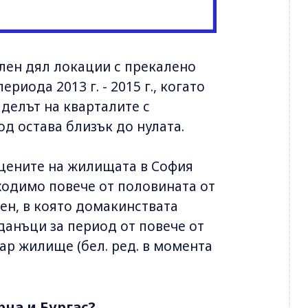
елен дял локации с прекалено
риода 2013 г. - 2015 г., когато
 делът на кварталите с
д остава близък до нулата.
 цените на жилищата в София
бходимо повече от половината от
ен, в която домакинствата
данъци за период от повече от
азар жилище (бел. ред. в момента
рна и Бургас?