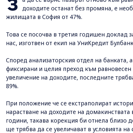
З
доходите останат без промяна, е нео
жилищата в София от 47%.
Това се посочва в третия годишен доклад 
нас, изготвен от екип на УниКредит Булбанк
Според анализаторския отдел на банката, 
фиксирани и целия преход към равновесен 
увеличение на доходите, последните трябв
89%.
При положение че се екстраполират истори
нарастване на доходите на домакинствата 
години, такава корекция би отнела близо д
ще трябва да се увеличават в условията на