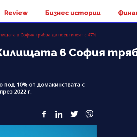
Review
Бизнес истории
Фина
лищата в София трябва да поевтинеят с 47%
Жилищата в София тряб
о под 10% от домакинствата с
рез 2022 г.