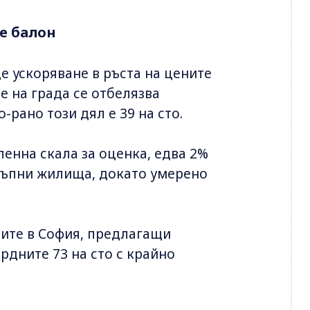
це балон
це ускоряване в ръста на цените
е на града се отбелязва
рано този дял е 39 на сто.
енна скала за оценка, едва 2%
стъпни жилища, докато умерено
лите в София, предлагащи
рдните 73 на сто с крайно