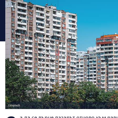
Unsplash
а да се върне пазарът отново към рав