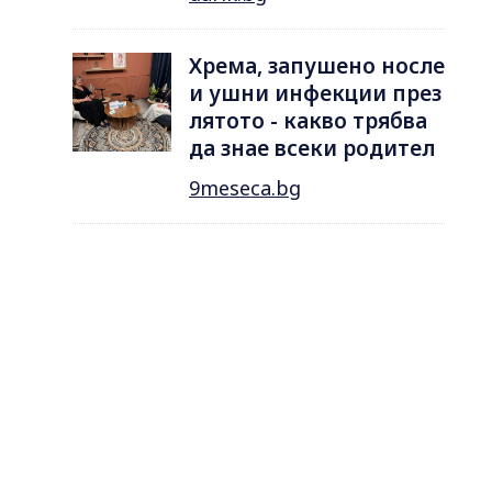
Хрема, запушено носле
и ушни инфекции през
лятотo - какво трябва
да знае всеки родител
9meseca.bg