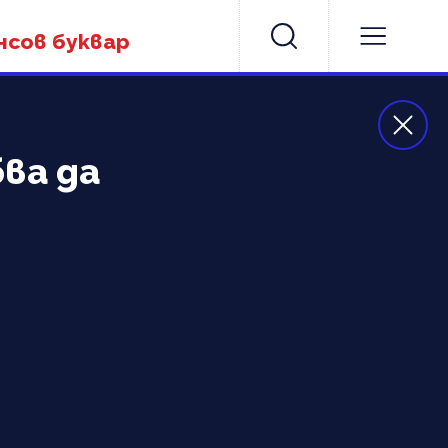
нсов буквар
ва да