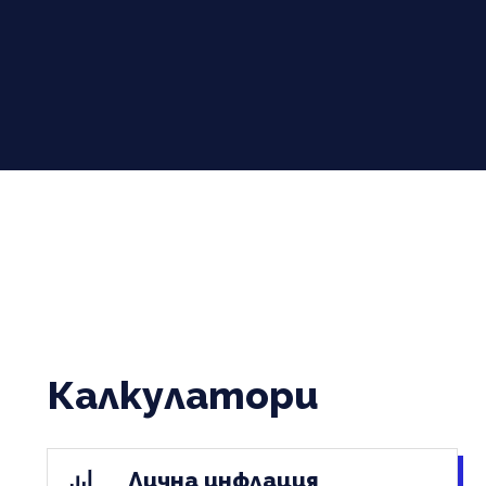
Калкулатори
Лична инфлация