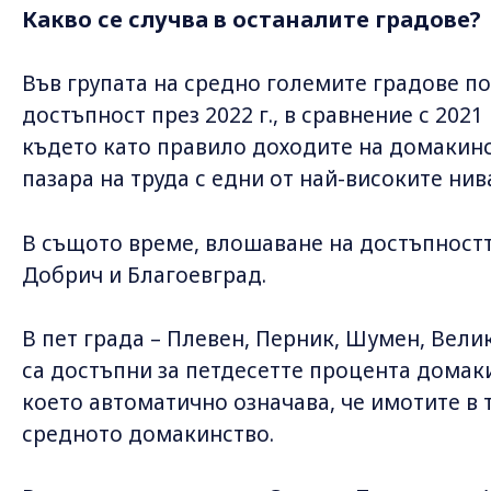
Какво се случва в останалите градове?
Във групата на средно големите градове п
достъпност през 2022 г., в сравнение с 2021 
където като правило доходите на домакинс
пазара на труда с едни от най-високите нив
В същото време, влошаване на достъпност
Добрич и Благоевград.
В пет града – Плевен, Перник, Шумен, Вел
са достъпни за петдесетте процента домаки
което автоматично означава, че имотите в 
средното домакинство.