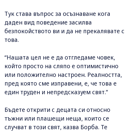
Тук става въпрос за осъзнаване кога
даден вид поведение засилва
безпокойството ви и да не прекалявате с
това.
“Нашата цел не е да отгледаме човек,
който просто на сляпо е оптимистично
или положително настроен. Реалността,
пред която сме изправени, е, че това е
един труден и непредсказуем свят.”
Бъдете открити с децата си относно
тъжни или плашещи неща, които се
случват в този свят, казва Борба. Те