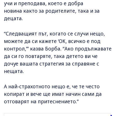
учи и преподава, което е добра
новина както за родителите, така и за
децата.
“Следващият път, когато се случи нещо,
можете да си кажете ‘ОК, всичко е под
контрол,’” казва Борба. “Ако продължавате
да си го повтаряте, така детето ви че
дочуе вашата стратегия за справяне с
нещата.
А най-страхотното нещо е, че те често
копират и вече ще имат начин сами да
отговарят на притеснението.”