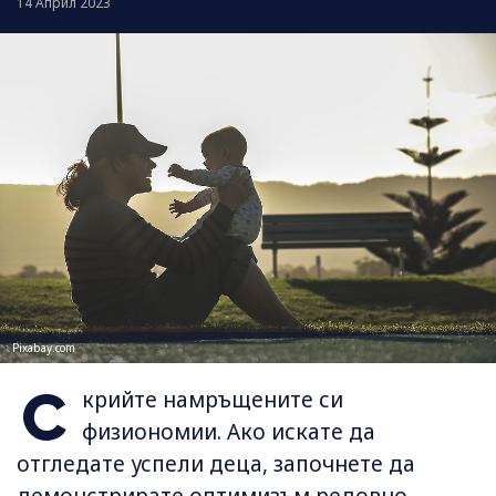
14 Април 2023
Pixabay.com
С
крийте намръщените си
физиономии. Ако искате да
отгледате успели деца, започнете да