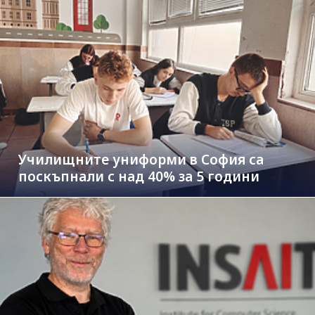
Училищните униформи в София са
поскъпнали с над 40% за 5 години