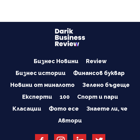
Бизнес Новини
Review
Бизнес истории
Финансов буквар
Новини от миналото
Зелено бъдеще
Експерти
100
Спорт и пари
Класации
Фото есе
Знаете ли, че
Автори