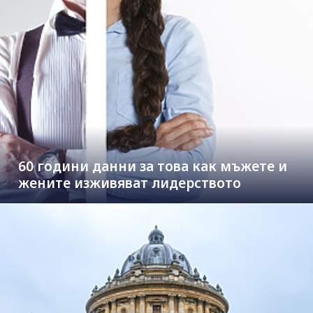
60 години данни за това как мъжете и
жените изживяват лидерството