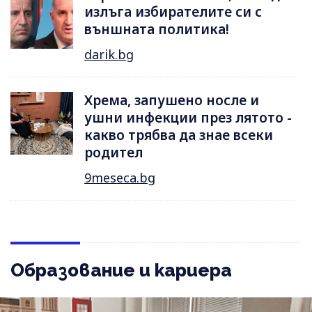
излъга избирателите си с
външната политика!
darik.bg
Хрема, запушено носле и
ушни инфекции през лятотo -
какво трябва да знае всеки
родител
9meseca.bg
Образование и кариера