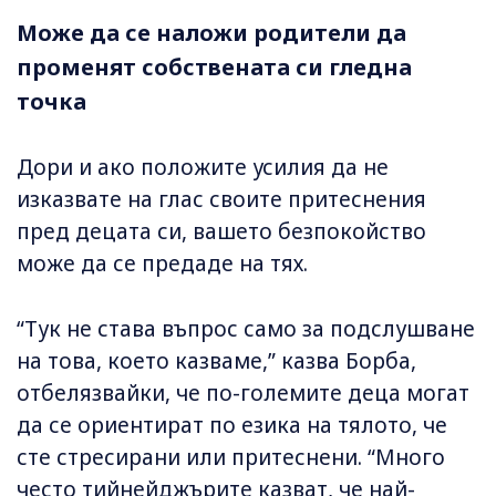
Може да се наложи родители да
променят собствената си гледна
точка
Дори и ако положите усилия да не
изказвате на глас своите притеснения
пред децата си, вашето безпокойство
може да се предаде на тях.
“Тук не става въпрос само за подслушване
на това, което казваме,” казва Борба,
отбелязвайки, че по-големите деца могат
да се ориентират по езика на тялото, че
сте стресирани или притеснени. “Много
често тийнейджърите казват, че най-