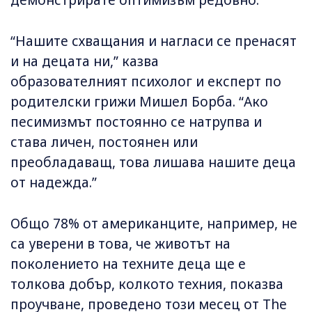
демонстрирате оптимизъм редовно.
“Нашите схващания и нагласи се пренасят
и на децата ни,” казва
образователният психолог и експерт по
родителски грижи Мишел Борба. “Ако
песимизмът постоянно се натрупва и
става личен, постоянен или
преобладаващ, това лишава нашите деца
от надежда.”
Общо 78% от американците, например, не
са уверени в това, че животът на
поколението на техните деца ще е
толкова добър, колкото техния, показва
проучване, проведено този месец от The