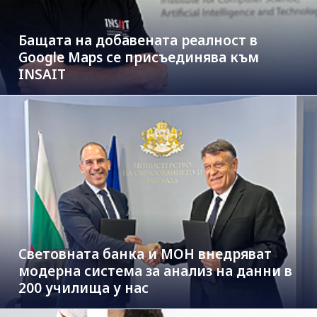
Бащата на добавената реалност в
Google Maps се присъединява към
INSAIT
Световната банка и МОН внедряват
модерна система за анализ на данни в
200 училища у нас