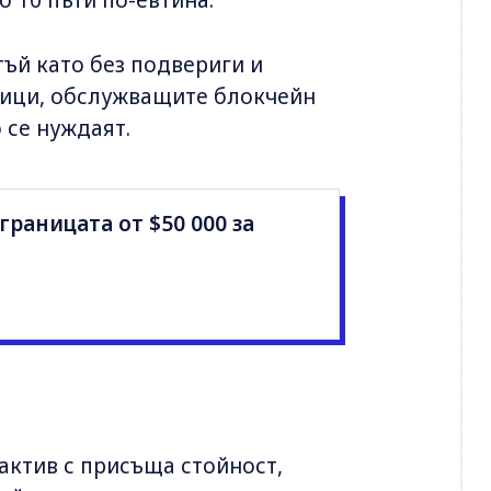
до 10 пъти по-евтина.
ъй като без подвериги и
чици, обслужващите блокчейн
 се нуждаят.
раницата от $50 000 за
 актив с присъща стойност,