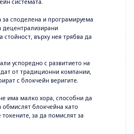
ейн системата.
а за споделена и програмируема
на децентрализирани
а стойност, върху нея трябва да
нали успоредно с развитието на
ойдат от традиционни компании,
рират с блокчейн веригите.
 че има малко хора, способни да
да обмислят блокчейна като
токените, за да помислят за