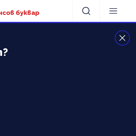
нсов буквар
m?