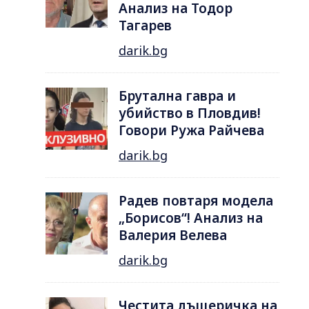
Анализ на Тодор
Тагарев
darik.bg
Брутална гавра и
убийство в Пловдив!
Говори Ружа Райчева
darik.bg
Радев повтаря модела
„Борисов“! Анализ на
Валерия Велева
darik.bg
Честита дъщеричка на