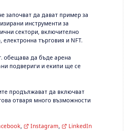
е започват да дават пример за
изирани инструменти за
лични сектори, включително
, електронна търговия и NFT.
г. обещава да бъде арена
ани подвериги и екипи ще се
ите продължават да включват
това отваря много възможности
acebook
,
Instagram
,
LinkedIn