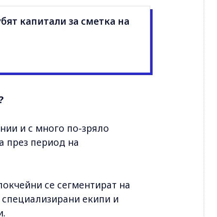
бят капитали за сметка на
?
нии и с много по-зряло
а през период на
блокчейни се сегментират на
 специализирани екипи и
и.