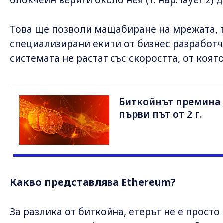
блокчейн вериги около нея (т. нар. layer 2) 
Това ще позволи мащабиране на мрежата, т
специализирани екипи от бизнес разработ
системата не растат със скоростта, от която
Биткойнът премина г
първи път от 2 г.
Какво представлява Ethereum?
За разлика от биткойна, етерът не е просто