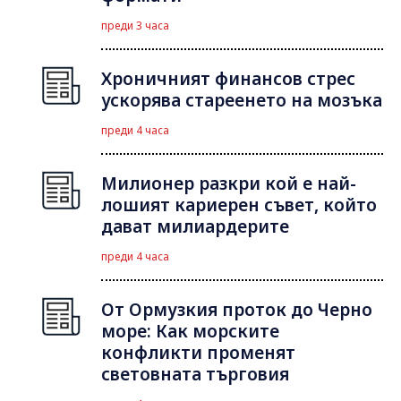
преди 3 часа
Хроничният финансов стрес
ускорява стареенето на мозъка
преди 4 часа
Милионер разкри кой е най-
лошият кариерен съвет, който
дават милиардерите
преди 4 часа
От Ормузкия проток до Черно
море: Как морските
конфликти променят
световната търговия