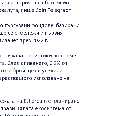
та в историята на блокчейн
валута, пише Coin Telegraph.
о търгувани фондове, базирани
 ще се отбележи и първият
иване" през 2022 г.
онни характеристики по време
а. След сливането, 0.2% от
този брой ще се увеличи
арастващото използване на
ежата на Ethereum е планирано
направи цялата екосистема от