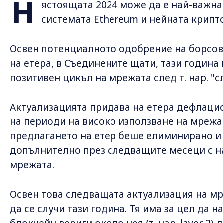
Н
ястоящата 2024 може да е най-важна
системата Ethereum и нейната крипто
Освен потенциалното одобрение на борсов
на етера, в Съединените щати, тази година
позитивен цикъл на мрежата след т. нар. "сл
Актуализацията придава на етера дефлаци
на периоди на високо използване на мрежат
предлагането на етер беше елиминирано и 
допълнително през следващите месеци с н
мрежата.
Освен това следващата актуализация на мр
да се случи тази година. Тя има за цел да 