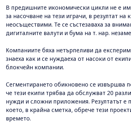
В предишните икономически цикли не е и
за насочване на тези играчи, в резултат на
неосъществими. Те се състезаваха за внима
дигиталните валути и бума на т. нар. незам
Компаниите бяха нетърпеливи да експериме
знаеха как и се нуждаеха от насоки от екип
блокчейн компании.
Сегментирането обикновено се извършва по
че тези екипи трябва да обслужват 20 разли
нужди и сложни приложения. Резултатът е 
което, в крайна сметка, обрече тези проект
времето.