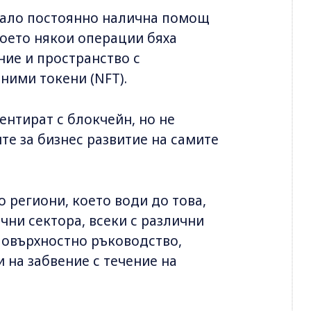
мало постоянно налична помощ
 което някои операции бяха
ние и пространство с
еними токени (NFT).
нтират с блокчейн, но не
ите за бизнес развитие на самите
 региони, което води до това,
чни сектора, всеки с различни
повърхностно ръководство,
и на забвение с течение на