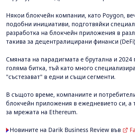
Някои блокчейн компании, като Poygon, веч
подобни инициативи, подготвяйки специал
разработка на блокчейн приложения в раз
такива за децентралицирани финанси (DeFi)
Смяната на парадигмата е брутална и 2024 
голяма битка, тъй като много специализир
"състезават" в едни и същи сегменти.
В същото време, компаниите и потребител
блокчейн приложения в ежедневието си, а 
за мрежата на Ethereum.
Новините на Darik Business Review във
F