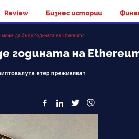
Review
Бизнес истории
Фина
 може да бъде годината на Ethereum?
де годината на Ethereu
криптовалута етер преживяват