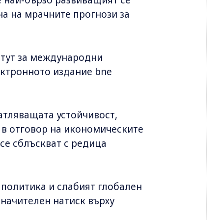
на на мрачните прогнози за
титут за международни
ектронното издание bne
атляващата устойчивост,
 в отговор на икономическите
 се сблъскват с редица
 политика и слабият глобален
начителен натиск върху