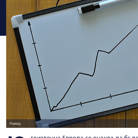
Pixabay
гоизточна Европа се очаква да бъд