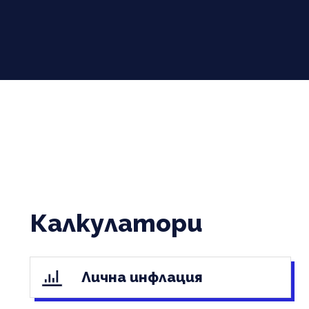
Калкулатори
Лична инфлация