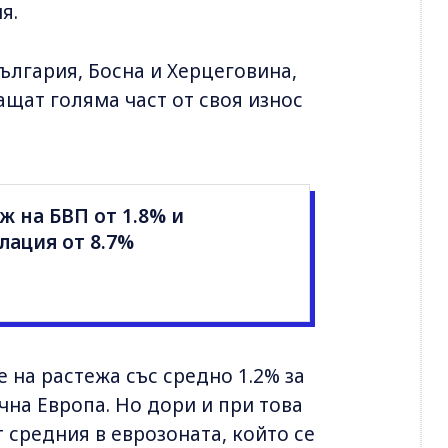
я.
ългария, Босна и Херцеговина,
щат голяма част от своя износ
ж на БВП от 1.8% и
ация от 8.7%
е на растежа със средно 1.2% за
чна Европа. Но дори и при това
 средния в еврозоната, който се