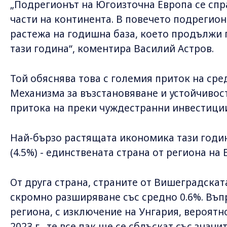
„Подрегионът на Югоизточна Европа се спр
части на континента. В повечето подрегио
растежа на годишна база, което продължи 
тази година“, коментира Василий Астров.
Той обяснява това с големия приток на сред
Механизма за възстановяване и устойчивос
притока на преки чуждестранни инвестици
Най-бързо растящата икономика тази годин
(4.5%) - единствената страна от региона на
От друга страна, страните от Вишеградската
скромно разширяване със средно 0.6%. Въп
региона, с изключение на Унгария, вероятн
2023 г., те все пак ще се сблъскат със значи