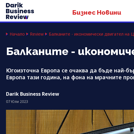
Бизнес Новини
Начало
Review
Балканите - икономически двигател на Ц
Балканите - икономиче
Югоизточна Европа се очаква да бъде най-бъ
Европа тази година, на фона на мрачните пр
Darik Business Review
07 Юли 2023