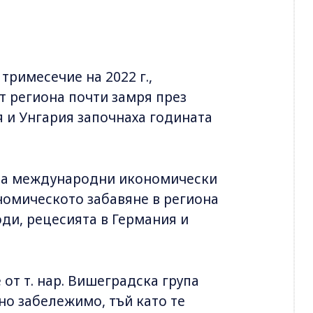
тримесечие на 2022 г.,
т региона почти замря през
я и Унгария започнаха годината
 за международни икономически
номическото забавяне в региона
ди, рецесията в Германия и
от т. нар. Вишеградска група
ено забележимо, тъй като те