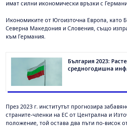
имат силни икономически връзки с Германи
Икономиките от Югоизточна Европа, като Б
Северна Македония и Словения, също изпра
към Германия.
България 2023: Расте
средногодишна инфл
През 2023 г. институтът прогнозира забавян
страните-членки на ЕС от Централна и Изто
положение, той остава два пъти по-висок от