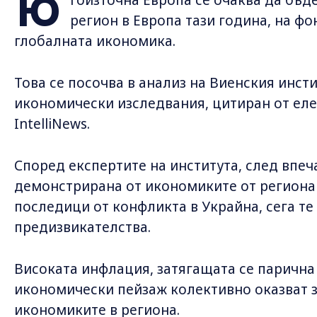
Ю
регион в Европа тази година, на фо
глобалната икономика.
Това се посочва в анализ на Виенския инс
икономически изследвания, цитиран от ел
IntelliNews.
Според експертите на института, след впеч
демонстрирана от икономиките от региона
последици от конфликта в Украйна, сега те
предизвикателства.
Високата инфлация, затягащата се парична
икономически пейзаж колективно оказват з
икономиките в региона.