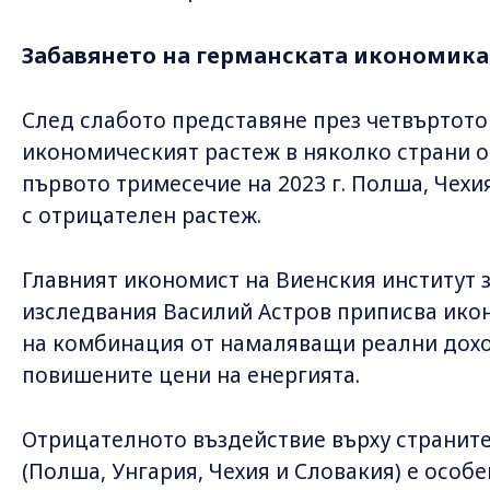
Забавянето на германската икономика
След слабото представяне през четвъртото 
икономическият растеж в няколко страни о
първото тримесечие на 2023 г. Полша, Чехи
с отрицателен растеж.
Главният икономист на Виенския институт
изследвания Василий Астров приписва ико
на комбинация от намаляващи реални дохо
повишените цени на енергията.
Отрицателното въздействие върху страните 
(Полша, Унгария, Чехия и Словакия) е особ