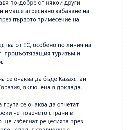
авя по-добре от някои други
ни имаше агресивно забавяне на
през първото тримесечие на
ства от ЕС, особено по линия на
т, процъфтяващия туризъм и
и.
а се очаква да бъде Казахстан
 Евразия, включена в доклада.
 група се очаква да отчетат
реки че повечето страни в
о ще избегнат рецесията през
телен спад, в сравнение с