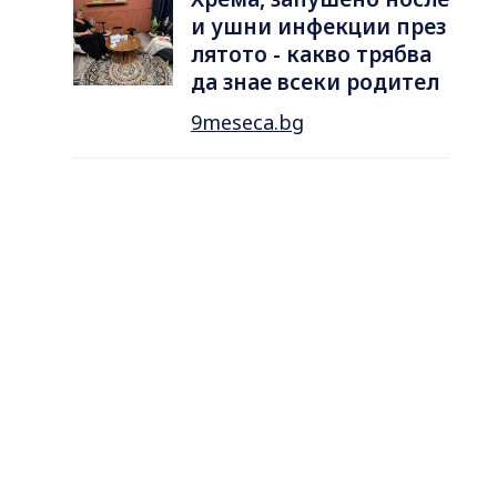
и ушни инфекции през
лятотo - какво трябва
да знае всеки родител
9meseca.bg