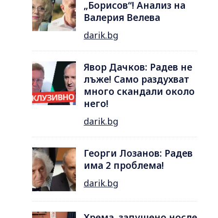
„Борисов“! Анализ на
Валерия Велева
darik.bg
Явор Дачков: Радев не
лъже! Само раздухват
много скандали около
него!
darik.bg
Георги Лозанов: Радев
има 2 проблема!
darik.bg
Хрема, запушено носле