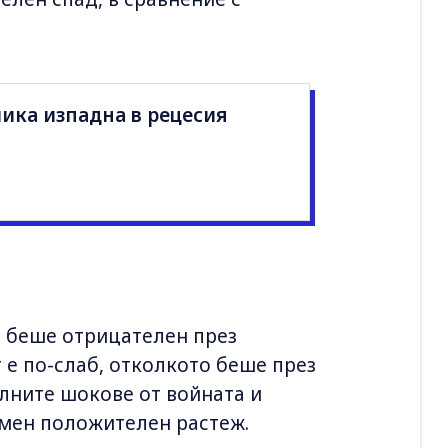
ика изпадна в рецесия
а беше отрицателен през
 е по-слаб, отколкото беше през
алните шокове от войната и
омен положителен растеж.