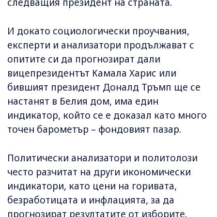
следващия президент на страната.
И докато социологически проучвания,
експерти и анализатори продължават с
опитите си да прогнозират дали
вицепрезидентът Камала Харис или
бившият президент Доналд Тръмп ще се
настанят в Белия дом, има един
индикатор, който се е доказал като много
точен барометър – фондовият пазар.
Политически анализатори и политолози
често разчитат на други икономически
индикатори, като цени на горивата,
безработицата и инфлацията, за да
прогнозират резултатите от изборите.