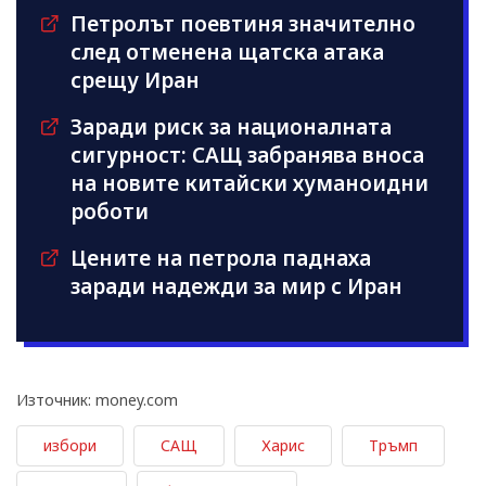
Петролът поевтиня значително
след отменена щатска атака
срещу Иран
Заради риск за националната
сигурност: САЩ забранява вноса
на новите китайски хуманоидни
роботи
Цените на петрола паднаха
заради надежди за мир с Иран
Източник: money.com
избори
САЩ
Харис
Тръмп