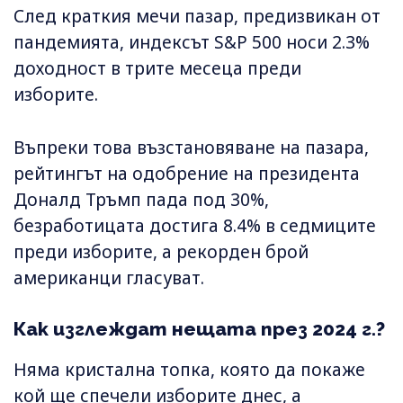
След краткия мечи пазар, предизвикан от
пандемията, индексът S&P 500 носи 2.3%
доходност в трите месеца преди
изборите.
Въпреки това възстановяване на пазара,
рейтингът на одобрение на президента
Доналд Тръмп пада под 30%,
безработицата достига 8.4% в седмиците
преди изборите, а рекорден брой
американци гласуват.
Как изглеждат нещата през 2024 г.?
Няма кристална топка, която да покаже
кой ще спечели изборите днес, а