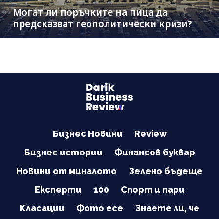
Могат ли поръчките на пица да
предсказват геополитически кризи?
Бизнес Новини
Review
Бизнес истории
Финансов буквар
Новини от миналото
Зелено бъдеще
Експерти
100
Спорт и пари
Класации
Фото есе
Знаете ли, че