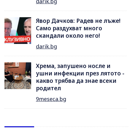
darik.bg
Явор Дачков: Радев не лъже!
Само раздухват много
скандали около него!
darik.bg
Хрема, запушено носле и
ушни инфекции през лятотo -
какво трябва да знае всеки
родител
9meseca.bg