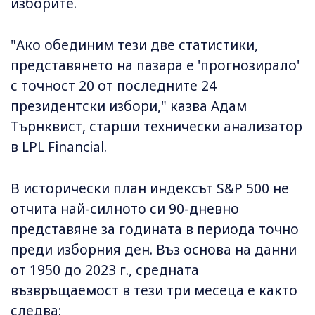
изборите.
"Ако обединим тези две статистики,
представянето на пазара е 'прогнозирало'
с точност 20 от последните 24
президентски избори," казва Адам
Търнквист, старши технически анализатор
в LPL Financial.
В исторически план индексът S&P 500 не
отчита най-силното си 90-дневно
представяне за годината в периода точно
преди изборния ден. Въз основа на данни
от 1950 до 2023 г., средната
възвръщаемост в тези три месеца е както
следва: