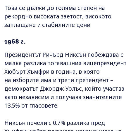
Това се дължи до голяма степен на
рекордно високата заетост, високото
заплащане и стабилните цени.
1968 г.
Президентът Ричърд Никсън побеждава с
малка разлика тогавашния вицепрезидент
Хюбърт Хъмфри в година, в която
на изборите има и трети претендент –
демократът Джордж Уолъс, който участва
като независим и получава значителните
13.5% от гласовете.
Никсън печели с 0.7% разлика пред