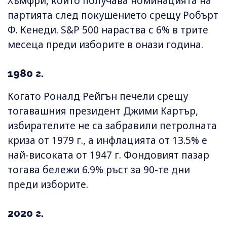
Хъмфри, който получава номинацията на
партията след покушението срещу Робърт
Ф. Кенеди. S&P 500 нараства с 6% в трите
месеца преди изборите в онази година.
1980 г.
Когато Роналд Рейгън печели срещу
тогавашния президент Джими Картър,
избирателите не са забравили петролната
криза от 1979 г., а инфлацията от 13.5% е
най-високата от 1947 г. Фондовият пазар
тогава бележи 6.9% ръст за 90-те дни
преди изборите.
2020 г.