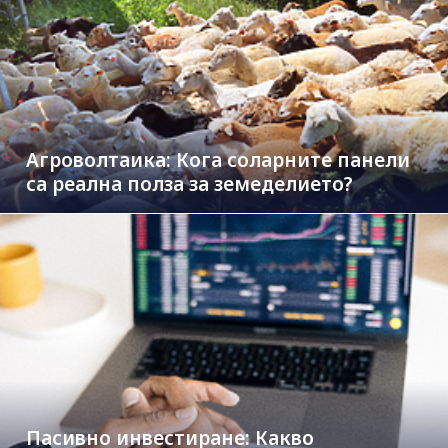
Агроволтаика: Кога соларните панели
са реална полза за земеделието?
Пасивно инвестиране: Какво