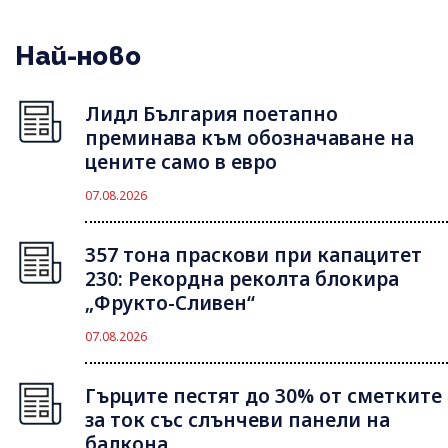
Най-ново
Лидл България поетапно
преминава към обозначаване на
цените само в евро
07.08.2026
357 тона праскови при капацитет
230: Рекордна реколта блокира
„Фрукто-Сливен“
07.08.2026
Гърците пестят до 30% от сметките
за ток със слънчеви панели на
балкона