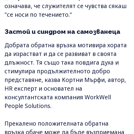
означава, че служителят се чувства сякаш
"се носи по течението."
Застой и синдром на самозванеца
Добрата обратна връзка мотивира хората
да израстват и да се развиват в своята
длъжност. Тя също така повдига духа и
стимулира продължителното добро
представяне, казва Кортни Мърфи, автор,
HR експерт и основател на
консултантската компания WorkWell
People Solutions.
Прекалено положителната обратна
връзка обаче може да бъде възприемана