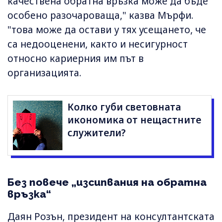
качествена обратна връзка може да бъде
особено разочароваща," казва Мърфи.
"това може да остави у тях усещането, че
са недооценени, както и несигурност
относно кариерния им път в
организацията.
Колко губи световната
икономика от нещастните
служители?
Без повече „изсипвания на обратна
връзка“
Даян Розън, президент на консултантската