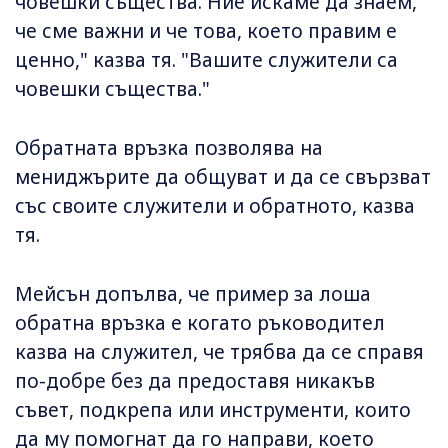
човешки същества. Ние искаме да знаем,
че сме важни и че това, което правим е
ценно," казва тя. "Вашите служители са
човешки същества."
Обратната връзка позволява на
мениджърите да общуват и да се свързват
със своите служители и обратното, казва
тя.
Мейсън допълва, че пример за лоша
обратна връзка е когато ръководител
казва на служител, че трябва да се справя
по-добре без да предоставя никакъв
съвет, подкрепа или инструменти, които
да му помогнат да го направи, което