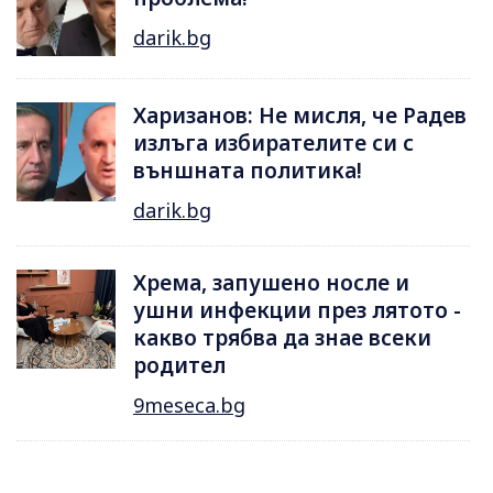
darik.bg
Харизанов: Не мисля, че Радев
излъга избирателите си с
външната политика!
darik.bg
Хрема, запушено носле и
ушни инфекции през лятотo -
какво трябва да знае всеки
родител
9meseca.bg