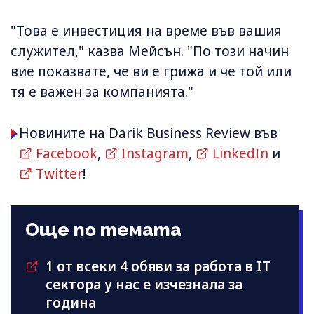
"Това е инвестиция на време във вашия
служител," казва Мейсън. "По този начин
вие показвате, че ви е грижа и че той или
тя е важен за компанията."
Новините на Darik Business Review във
Facebook
,
Instagram
,
LinkedIn
и
Twitter
!
Още по темата
1 от всеки 4 обяви за работа в IT
сектора у нас е изчезнала за
година