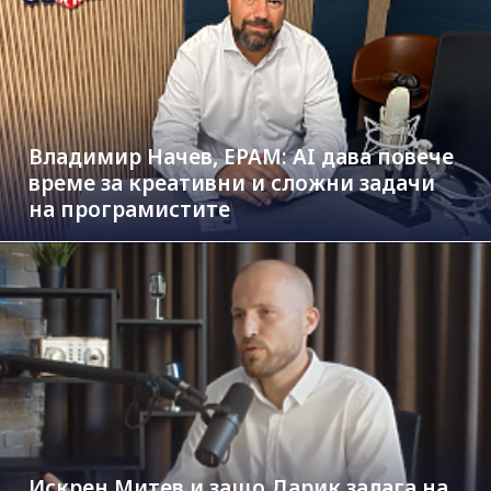
Владимир Начев, EPAM: AI дава повече
време за креативни и сложни задачи
на програмистите
Искрен Митев и защо Дарик залага на