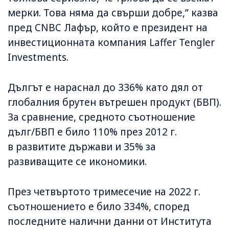
мерки. Това няма да свърши добре,” казва
пред CNBC Лафър, който е президент на
инвестиционната компания Laffer Tengler
Investments.
Дългът е нараснал до 336% като дял от
глобалния брутен вътрешен продукт (БВП).
За сравнение, средното съотношение
дълг/БВП е било 110% през 2012 г.
в развитите държави и 35% за
развиващите се икономики.
През четвъртото тримесечие на 2022 г.
съотношението е било 334%, според
последните налични данни от Института