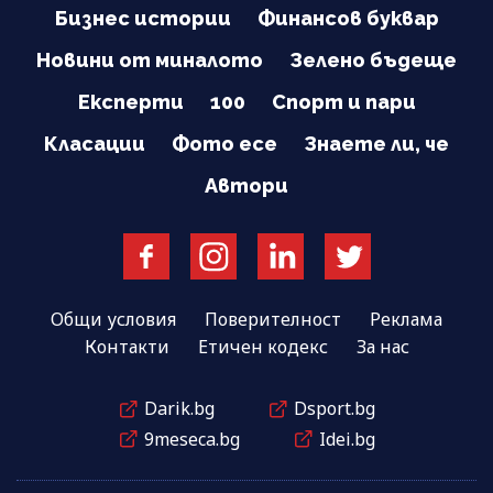
Бизнес истории
Финансов буквар
Новини от миналото
Зелено бъдеще
Експерти
100
Спорт и пари
Класации
Фото есе
Знаете ли, че
Автори
Общи условия
Поверителност
Реклама
Контакти
Етичен кодекс
За нас
Darik.bg
Dsport.bg
9meseca.bg
Idei.bg