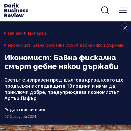
Начало
Експерти
Икономист: Бавна фискална смърт дебне някои държави
Икономист: Бавна фискална
смърт дебне някои държави
Светът е изправен пред дългова криза, която ще
продължи в следващите 10 години и няма да
приключи добре, предупреждава икономистът
Артър Лафър
Редакторски екип
07 Февруари 2024