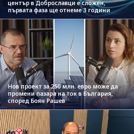
център в Доброславци е сложен,
първата фаза ще отнеме 3 години
Нов проект за 250 млн. евро може да
промени пазара на ток в България,
според Боян Рашев