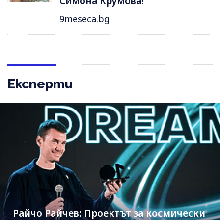
Симона Крумова!
9meseca.bg
Експерти
Райчо Райчев: Проектът за космически