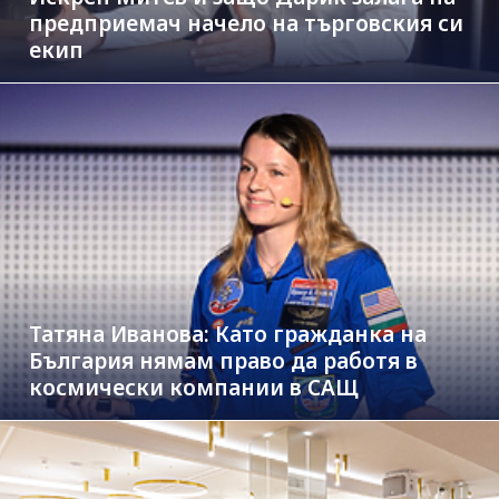
предприемач начело на търговския си
екип
Татяна Иванова: Като гражданка на
България нямам право да работя в
космически компании в САЩ