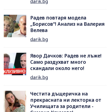
darik.bg
Радев повтаря модела
„Борисов“! Анализ на Валерия
Велева
darik.bg
Явор Дачков: Радев не лъже!
Само раздухват много
скандали около него!
darik.bg
Честита дъщеричка на
прекрасната ни лекторка от
Училищата за родители -