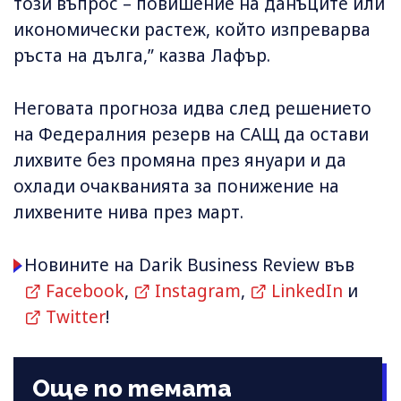
този въпрос – повишение на данъците или
икономически растеж, който изпреварва
ръста на дълга,” казва Лафър.
Неговата прогноза идва след решението
на Федералния резерв на САЩ да остави
лихвите без промяна през януари и да
охлади очакванията за понижение на
лихвените нива през март.
Новините на Darik Business Review във
Facebook
,
Instagram
,
LinkedIn
и
Twitter
!
Още по темата