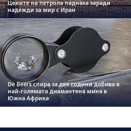
Цените на петрола паднаха заради
надежди за мир с Иран
De Beers спира за две години добива в
най-голямата диамантена мина в
Южна Африка