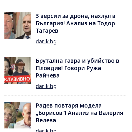
3 версии за дрона, нахлул в
България! Анализ на Тодор
Тагарев
darik.bg
Брутална гавра и убийство в
Пловдив! Говори Ружа
Райчева
darik.bg
Радев повтаря модела
„Борисов“! Анализ на Валерия
Велева
darik.bg