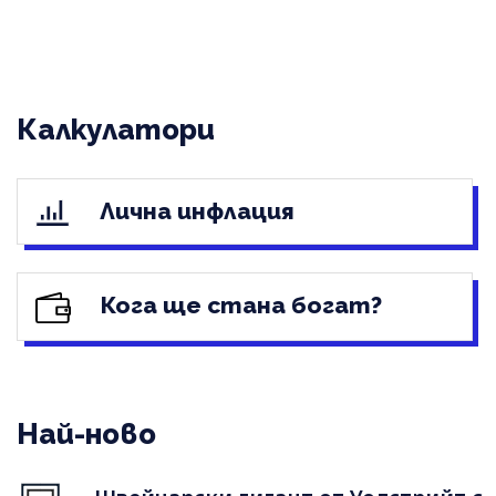
Калкулатори
Лична инфлация
Кога ще стана богат?
Най-ново