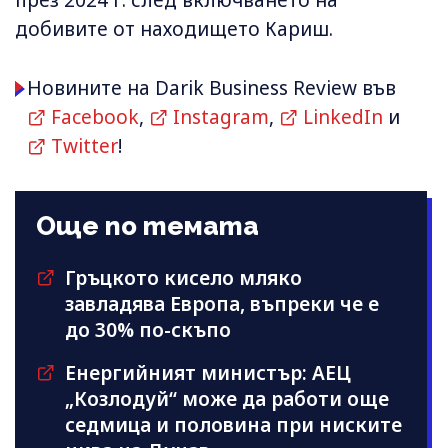
през 2024 г. след включването на
добивите от находището Кариш.
Новините на Darik Business Review във
Facebook
,
Instagram
,
LinkedIn
и
Twitter
!
Още по темата
Гръцкото кисело мляко
завладява Европа, въпреки че е
до 30% по-скъпо
Енергийният министър: АЕЦ
„Козлодуй“ може да работи още
седмица и половина при ниските