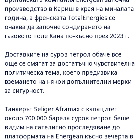
производство в Кариш в края на миналата
година, а френската TotalEnergies се
очаква да започне сондирането на
газовото поле Кана по-късно през 2023 г.
Доставките на суров петрол обаче все
още се смятат за достатъчно чувствителна
политическа тема, което предизвика
вземането на някои допълнителни мерки
за сигурност.
Танкерът Seliger Aframax с капацитет
около 700 000 барела суров петрол беше
видим на сателитно проследяване до
платформата на Energean късно вечерта в