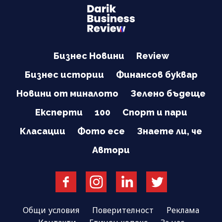
Бизнес Новини
Review
Бизнес истории
Финансов буквар
Новини от миналото
Зелено бъдеще
Експерти
100
Спорт и пари
Класации
Фото есе
Знаете ли, че
Автори
Общи условия
Поверителност
Реклама