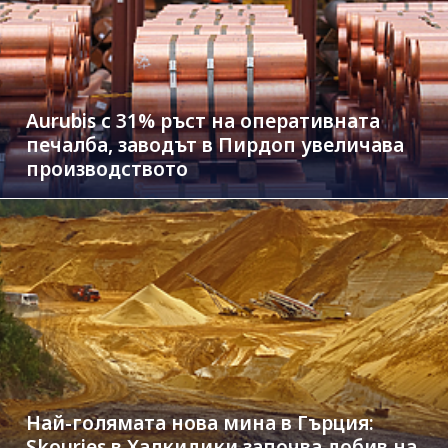
Aurubis с 31% ръст на оперативната
печалба, заводът в Пирдоп увеличава
производството
Най-голямата нова мина в Гърция:
Skouries в Халкидики започва добив на