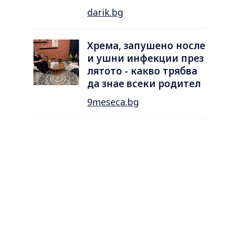
darik.bg
Хрема, запушено носле
и ушни инфекции през
лятотo - какво трябва
да знае всеки родител
9meseca.bg