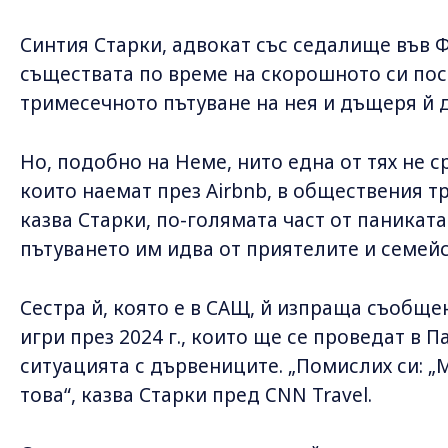
Синтия Старки, адвокат със седалище във Ф
съществата по време на скорошното си посе
тримесечното пътуване на нея и дъщеря й 
Но, подобно на Неме, нито една от тях не 
които наемат през Airbnb, в обществения т
казва Старки, по-голямата част от паникат
пътуването им идва от приятелите и семейс
Сестра й, която е в САЩ, й изпраща съобще
игри през 2024 г., които ще се проведат в 
ситуацията с дървениците. „Помислих си: „
това“, казва Старки пред CNN Travel.