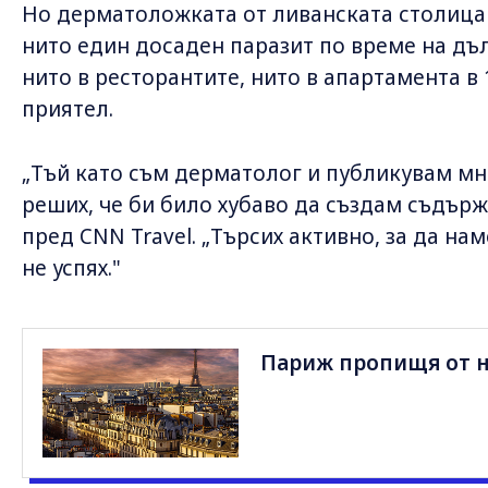
Но дерматоложката от ливанската столица Б
нито един досаден паразит по време на дъл
нито в ресторантите, нито в апартамента в 
приятел.
„Тъй като съм дерматолог и публикувам мн
реших, че би било хубаво да създам съдърж
пред CNN Travel. „Търсих активно, за да на
не успях."
Париж пропищя от н