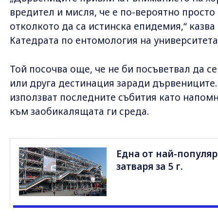
вредител и мисля, че е по-вероятно просто 
отколкото да са истинска епидемия,“ казва 
Катедрата по ентомология на университета 
Той посочва още, че не би посъветвал да с
или друга дестинация заради дървениците.
използват последните събития като напом
към заобикалящата ги среда.
Една от най-популя
затваря за 5 г.