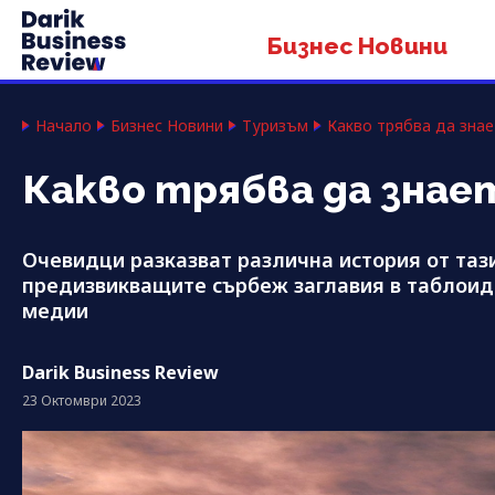
Бизнес Новини
Начало
Бизнес Новини
Туризъм
Какво трябва да знае
Какво трябва да знае
Очевидци разказват различна история от тази
предизвикващите сърбеж заглавия в таблоиди
медии
Darik Business Review
23 Октомври 2023