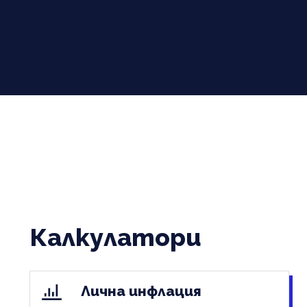
Калкулатори
Лична инфлация