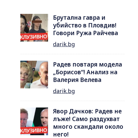
Брутална гавра и
убийство в Пловдив!
Говори Ружа Райчева
darik.bg
Радев повтаря модела
„Борисов“! Анализ на
Валерия Велева
darik.bg
Явор Дачков: Радев не
лъже! Само раздухват
много скандали около
него!