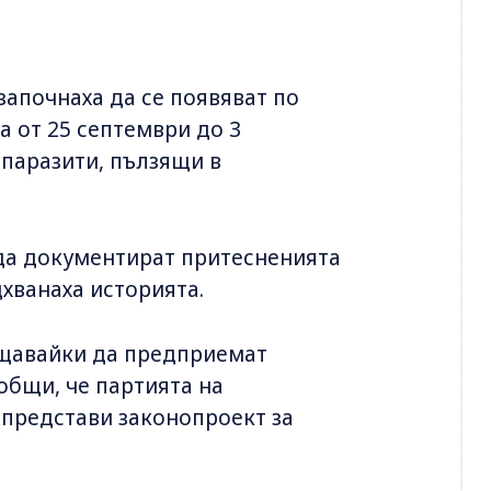
апочнаха да се появяват по
 от 25 септември до 3
 паразити, пълзящи в
 да документират притесненията
хванаха историята.
ещавайки да предприемат
общи, че партията на
представи законопроект за