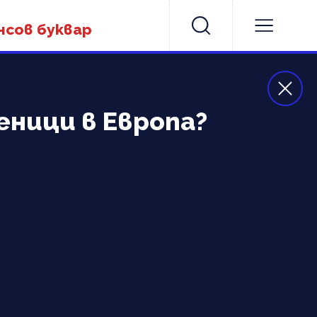
нсов буквар
еници в Европа?