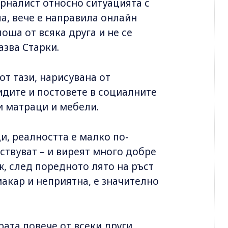
рналист относно ситуацията с
а, вече е направила онлайн
лоша от всяка друга и не се
азва Старки.
от тази, нарисувана от
дите и постовете в социалните
и матраци и мебели.
, реалността е малко по-
твуват – и виреят много добре
, след поредното лято на ръст
макар и неприятна, е значително
ата повече от всеки други