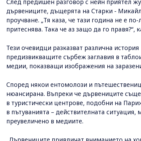
След предишен разговор с нейн приятел жу
дървениците, дъщерята на Старки - Микайл
проучване. „Тя каза, че тази година не е по-
притеснява. Така че аз защо да го правя?“, к
Тези очевидци разказват различна история 
предизвикващите сърбеж заглавия в таблои
медии, показващи изображения на заразен
Според някои ентомолози и пътешественици
нюансирана. Въпреки че дървениците същес
в туристически центрове, подобни на Париж
в пътуванията – действителната ситуация, 
преувеличено в медиите.
„Дървениците привличат вниманието на хор