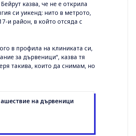
ейрут казва, че не е открила
гия си уикенд: нито в метрото,
17-и район, в който отсяда с
ого в профила на клиниката си,
ание за дървеници“, казва тя
меря такива, които да снимам, но
ашествие на дървеници