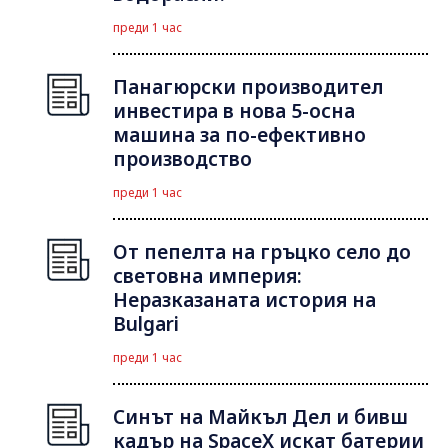
преди 1 час
Панагюрски производител
инвестира в нова 5-осна
машина за по-ефективно
производство
преди 1 час
От пепелта на гръцко село до
световна империя:
Неразказаната история на
Bulgari
преди 1 час
Синът на Майкъл Дeл и бивш
кадър на SpaceX искат батерии