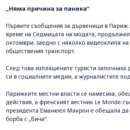
„Няма причина за паника“
Първите съобщения за дървеници в Париж з
време на Седмицата на модата, продължила
октомври, заедно с няколко видеоклипа на
обществения транспорт.
След това изплашените туристи започнаха
си в социалните медии, а журналистите под
Парижките местни власти се намесиха, об
действия, а френският вестник Le Monde съ
президента Еманюел Макрон е обещала да 
борба с „бича“.