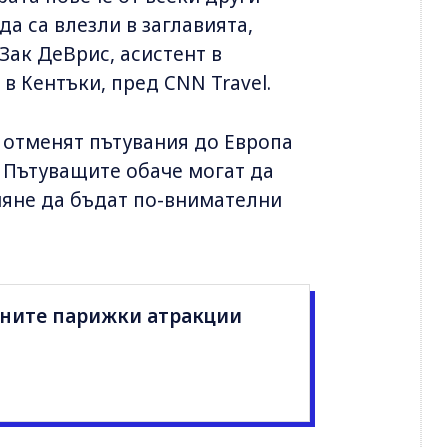
да са влезли в заглавията,
Зак ДеВрис, асистент в
в Кентъки, пред CNN Travel.
е отменят пътувания до Европа
 Пътуващите обаче могат да
няне да бъдат по-внимателни
рните парижки атракции