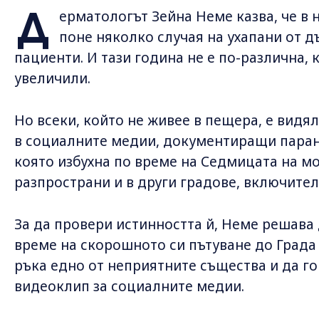
Д
ерматологът Зейна Неме казва, че в 
поне няколко случая на ухапани от 
пациенти. И тази година не е по-различна, 
увеличили.
Но всеки, който не живее в пещера, е видял
в социалните медии, документиращи паран
която избухна по време на Седмицата на мо
разпространи и в други градове, включите
За да провери истинността й, Неме решава 
време на скорошното си пътуване до Града 
ръка едно от неприятните същества и да го
видеоклип за социалните медии.