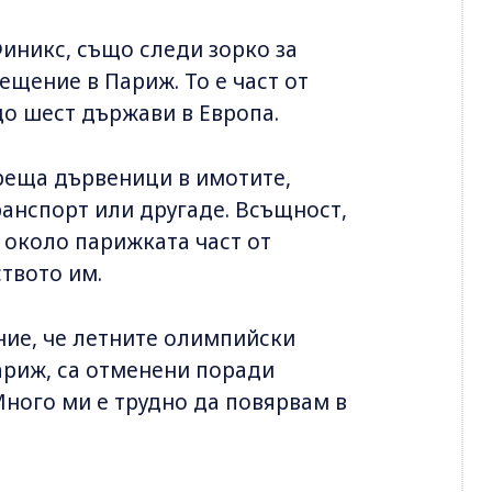
иникс, също следи зорко за
щение в Париж. То е част от
до шест държави в Европа.
среща дървеници в имотите,
ранспорт или другаде. Всъщност,
а около парижката част от
твото им.
ние, че летните олимпийски
Париж, са отменени поради
Много ми е трудно да повярвам в