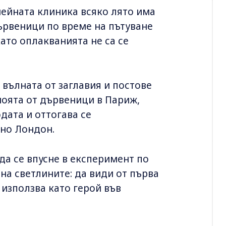
нейната клиника всяко лято има
дървеници по време на пътуване
като оплакванията не са се
 вълната от заглавия и постове
оята от дървеници в Париж,
дата и оттогава се
лно Лондон.
да се впусне в експеримент по
на светлините: да види от първа
 използва като герой във