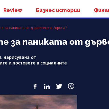
Review
Бизнес истории
Фина
те за паниката от дървеници в Европа?
те за паниката от дърв
, нарисувана от
те и постовете в социалните