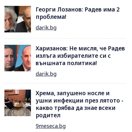
Георги Лозанов: Радев има 2
проблема!
darik.bg
Харизанов: Не мисля, че Радев
излъга избирателите си с
външната политика!
darik.bg
Хрема, запушено носле и
ушни инфекции през лятотo -
какво трябва да знае всеки
родител
9meseca.bg