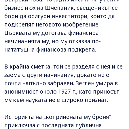
бизнес нюх на Шчепаник, свещеникът се
бори да осигури инвеститори, които да
подкрепят неговото изобретение.
Църквата му дотогава финансира
начинанията му, но му отказва по-
нататъшна финансова подкрепа.
В крайна сметка, той се разделя с нея и се
заема с други начинания, докато не е
почти напълно забравен. Зеглен умира в
анонимност около 1927 г., като приносът
му към науката не е широко признат.
Историята на „копринената му броня“
приключва с последната публична