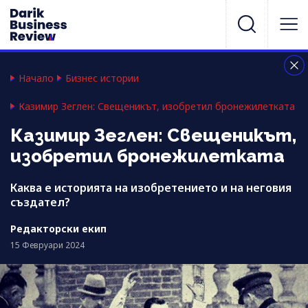
Начало
Бизнес истории
Казимир Зеглен: Свещеникът, изобретил бронежилетката
Казимир Зеглен: Свещеникът,
изобретил бронежилетката
Каква е историята на изобретението и на неговия
създател?
Редакторски екип
15 Февруари 2024