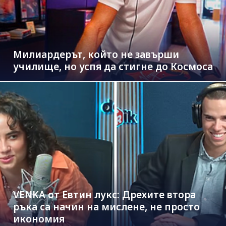
Милиардерът, който не завърши
училище, но успя да стигне до Космоса
VENKA от Евтин лукс: Дрехите втора
ръка са начин на мислене, не просто
икономия