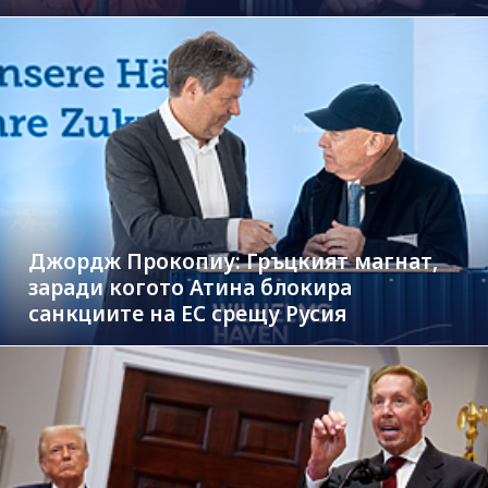
Джордж Прокопиу: Гръцкият магнат,
заради когото Атина блокира
санкциите на ЕС срещу Русия