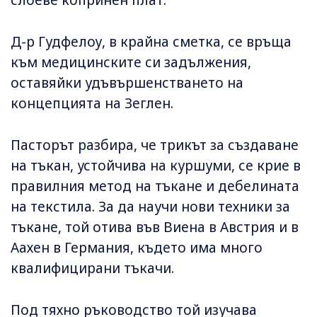
слоеве копринен плат.
Д-р Гудфелоу, в крайна сметка, се връща
към медицинските си задължения,
оставяйки удъвършенстването на
концепцията на Зеглен.
Пасторът разбира, че трикът за създаване
на тъкан, устойчива на куршуми, се крие в
правилния метод на тъкане и дебелината
на текстила. За да научи нови техники за
тъкане, той отива във Виена в Австрия и в
Аахен в Германия, където има много
квалифицирани тъкачи.
Под тяхно ръководство той изучава