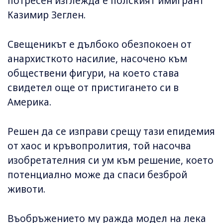
потресен изглежда е полският имигрант
Казимир Зеглен.
Свещеникът е дълбоко обезпокоен от
анархисткото насилие, насочено към
обществени фигури, на което става
свидетел още от пристигането си в
Америка.
Решен да се изправи срещу тази епидемия
от хаос и кръвопролития, той насочва
изобретателния си ум към решение, което
потенциално може да спаси безброй
животи.
Въобръжението му ражда модел на лека