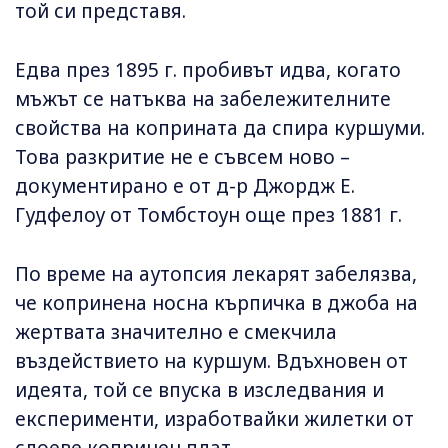
той си представя.
Едва през 1895 г. пробивът идва, когато
мъжът се натъква на забележителните
свойства на коприната да спира куршуми.
Това разкритие не е съвсем ново –
документирано е от д-р Джордж Е.
Гудфелоу от Томбстоун още през 1881 г.
По време на аутопсия лекарят забелязва,
че копринена носна кърпичка в джоба на
жертвата значително е смекчила
въздействието на куршум. Вдъхновен от
идеята, той се впуска в изследвания и
експерименти, изработвайки жилетки от