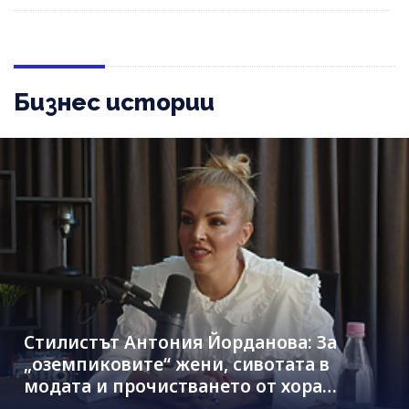
Бизнес истории
Стилистът Антония Йорданова: За
„оземпиковите“ жени, сивотата в
модата и прочистването от хора
паразити