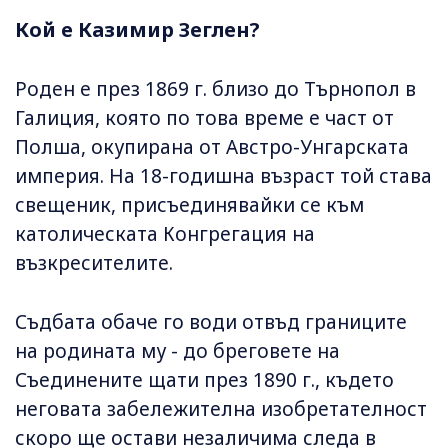
Кой е Казимир Зеглен?
Роден е през 1869 г. близо до Търнопол в
Галиция, която по това време е част от
Полша, окупирана от Австро-Унгарската
империя. На 18-годишна възраст той става
свещеник, присъединявайки се към
католическата Конгрегация на
възкресителите.
Съдбата обаче го води отвъд границите
на родината му - до бреговете на
Съединените щати през 1890 г., където
неговата забележителна изобретателност
скоро ще остави незаличима следа в