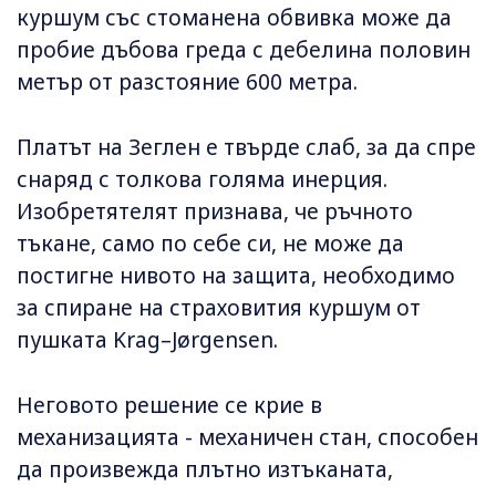
куршум със стоманена обвивка може да
пробие дъбова греда с дебелина половин
метър от разстояние 600 метра.
Платът на Зеглен е твърде слаб, за да спре
снаряд с толкова голяма инерция.
Изобретятелят признава, че ръчното
тъкане, само по себе си, не може да
постигне нивото на защита, необходимо
за спиране на страховития куршум от
пушката Krag–Jørgensen.
Неговото решение се крие в
механизацията - механичен стан, способен
да произвежда плътно изтъканата,