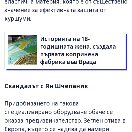
еластична материя, която е от съществено
значение за ефективната защита от
куршуми.
Историята на 18-
годишната жена, създала
първата копринена
фабрика във Враца
Скандалът с Ян Шчепаник
Придобиването на такова
специализирано оборудване обаче се
оказва предизвикателство. Зеглен отива в
Европа, където се надява да намери