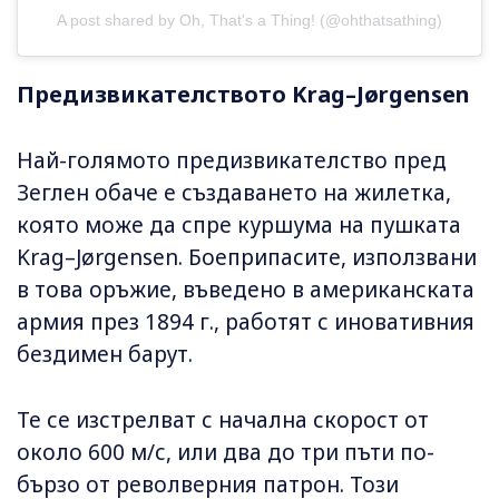
A post shared by Oh, That's a Thing! (@ohthatsathing)
Предизвикателството Krag–Jørgensen
Най-голямото предизвикателство пред
Зеглен обаче е създаването на жилетка,
която може да спре куршума на пушката
Krag–Jørgensen. Боеприпасите, използвани
в това оръжие, въведено в американската
армия през 1894 г., работят с иновативния
бездимен барут.
Те се изстрелват с начална скорост от
около 600 м/с, или два до три пъти по-
бързо от револверния патрон. Този