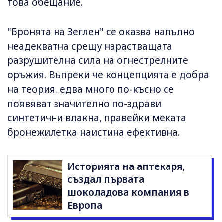
това обещание.
"Бронята на Зеглен" се оказва напълно
неадекватна срещу нарастващата
разрушителна сила на огнестрелните
оръжия. Въпреки че концепцията е добра
на теория, едва много по-късно се
появяват значително по-здрави
синтетични влакна, правейки меката
бронежилетка наистина ефективна.
Историята на аптекаря,
създал първата
шоколадова компания в
Европа