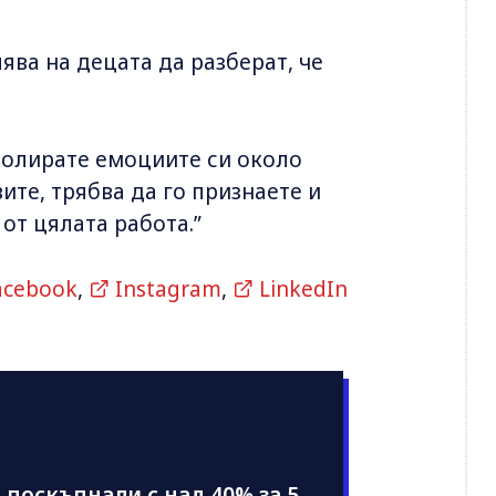
ява на децата да разберат, че
ролирате емоциите си около
вите, трябва да го признаете и
 от цялата работа.”
acebook
,
Instagram
,
LinkedIn
поскъпнали с над 40% за 5