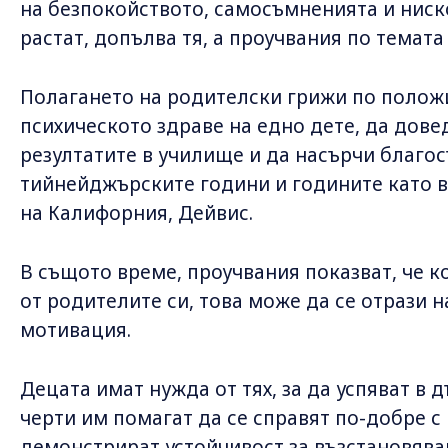
на безпокойството, самосъмненията и ниск
растат, допълва тя, а проучвания по темат
Полагането на родителски грижи по полож
психическото здраве на едно дете, да дов
резултатите в училище и да насърчи благо
тийнейджърските години и годините като в
на Калифорния, Дейвис.
В същото време, проучвания показват, че к
от родителите си, това може да се отрази н
мотивация.
Децата имат нужда от тях, за да успяват в 
черти им помагат да се справят по-добре с
демонстрират устойчивост за възстановяван