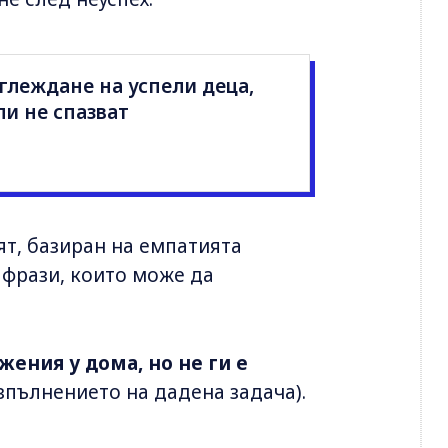
глеждане на успели деца,
и не спазват
ят, базиран на емпатията
 фрази, които може да
жения у дома, но не ги е
изпълнението на дадена задача).