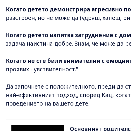
Когато детето демонстрира агресивно п
разстроен, но не може да (удряш, хапеш, рит
Когато детето изпитва затруднение с д
задача наистина добре. Знам, че може да 
Когато не сте били внимателни с емоции
проявих чувствителност.”
Да започнете с положителното, преди да ст
най-ефективният подход, според Кац, когат
поведението на вашето дете.
Основният родителск