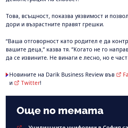
Това, всъщност, показва уязвимост и позвол
дори и възрастните правят грешки.
“Ваша отговорност като родител е да конт
вашите деца,” казва тя. ”Когато не го напра
да се извините. Не винаги е лесно, но е част
Новините на Darik Business Review във
F
и
Twitter
!
Още по темата
Училищните униформи в София са 