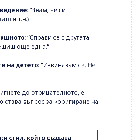
оведение
: “Знам, че си
аш и т.н.)
омашното
: “Справи се с другата
решиш още една.”
те на детето
: “Извинявам се. Не
игнете до отрицателното, е
о става въпрос за коригиране на
и стил, който създава