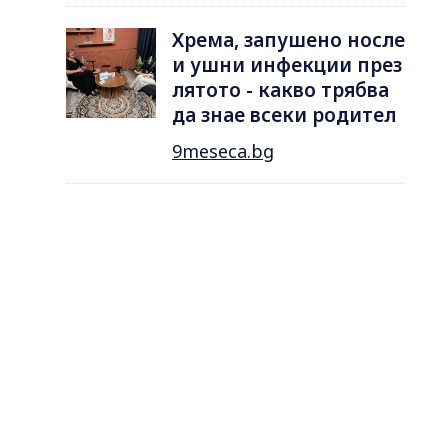
Хрема, запушено носле
и ушни инфекции през
лятотo - какво трябва
да знае всеки родител
9meseca.bg