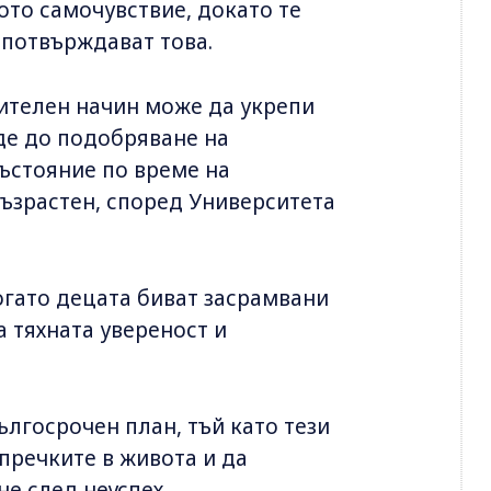
ото самочувствие, докато те
а потвърждават това.
ителен начин може да укрепи
еде до подобряване на
състояние по време на
ъзрастен, според Университета
огато децата биват засрамвани
а тяхната увереност и
дългосрочен план, тъй като тези
 пречките в живота и да
е след неуспех.