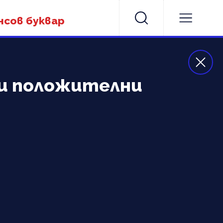
нсов буквар
ри положителни