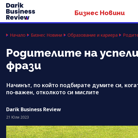
Бизнес Новини
Начало
Бизнес Новини
Образование и кариера
Родите
Родителите на успел
фрази
Начинът, по който подбирате думите си, кога
по-важен, отколкото си мислите
Darik Business Review
21 Юли 2023