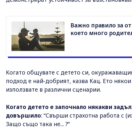
Важно правило за от
което много родител
Когато общувате с детето си, окуражаващи
подход е най-добрият, казва Кац. Ето някои
използвате в различни сценарии.
Когато детето е започнало някакви задъл
довършило
: “Свърши страхотна работа с (
Защо също така не... ?”