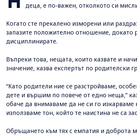
Н
деца, е по-важен, отколкото си мисли
Когато сте прекалено изморени или раздра
запазите положително отношение, докато ра
дисциплинирате.
Въпреки това, нещата, които казвате и начин
значение, казва експертът по родителски г
“Като родители ние се разстройваме, особ
дете и вършим по повече от едно неща,” ка
обаче да внимаваме да не си го изкарваме 
използваме тон, който те наистина не са за
Обръщането към тях с емпатия и доброта м