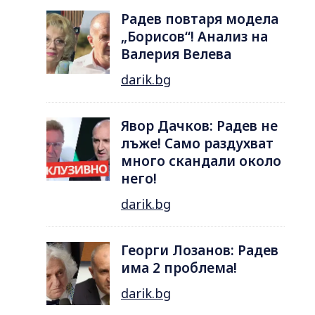
Радев повтаря модела
„Борисов“! Анализ на
Валерия Велева
darik.bg
Явор Дачков: Радев не
лъже! Само раздухват
много скандали около
него!
darik.bg
Георги Лозанов: Радев
има 2 проблема!
darik.bg