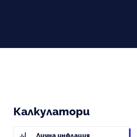
Калкулатори
Лична инфлация