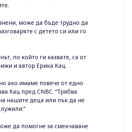
те.
знени, може да бъде трудно да
зговаряте с детето си или го
ът, по който ги казвате, са от
рижи и автор Ерика Кац.
ено ако имаме повече от едно
зва Кац пред CNBC. “Трябва
на нашите деца или пък да не
служили.”
оже да помогне за смекчаване