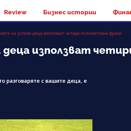
Review
Бизнес истории
Фина
лите на успели деца използват четири положителни фрази
и деца използват чети
то разговаряте с вашите деца, е