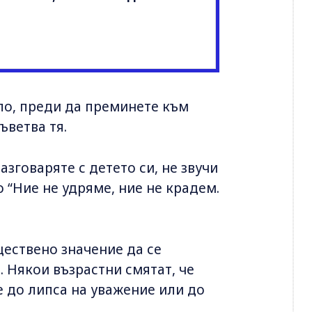
ло, преди да преминете към
ъветва тя.
азговаряте с детето си, не звучи
 “Ние не удряме, ние не крадем.
ществено значение да се
. Някои възрастни смятат, че
е до липса на уважение или до