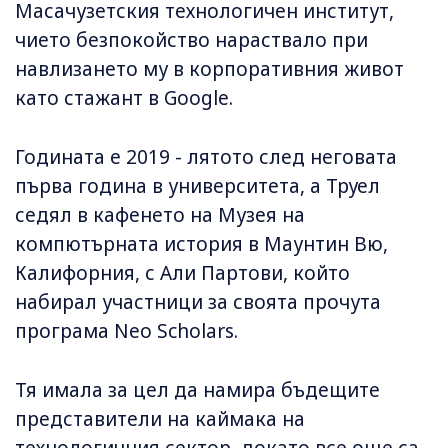
Масачузетския технологичен институт,
чието безпокойство нараствало при
навлизането му в корпоративния живот
като стажант в Google.
Годината е 2019 - лятото след неговата
първа година в университета, а Труел
седял в кафенето на Музея на
компютърната история в Маунтин Вю,
Калифорния, с Али Партови, който
набирал участници за своята прочута
програма Neo Scholars.
Тя имала за цел да намира бъдещите
представители на каймака на
технологичния сектор, докато все още са