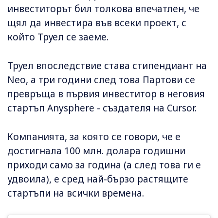
инвеститорът бил толкова впечатлен, че
щял да инвестира във всеки проект, с
който Труел се заеме.
Труел впоследствие става стипендиант на
Neo, а три години след това Партови се
превръща в първия инвеститор в неговия
стартъп Anysphere - създателя на Cursor.
Компанията, за която се говори, че е
достигнала 100 млн. долара годишни
приходи само за година (а след това ги е
удвоила), е сред най-бързо растящите
стартъпи на всички времена.