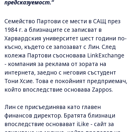
предсказуемост.”
Семейство Партови се мести в САЩ през
1984 г. а близнаците се записват в
Харвардския университет шест години по-
късно, където се запозават с Лин. След
колежа Партови съосновава LinkExchange
- компания за реклама от зората на
интернета, заедно с неговия състудент
Тони Хсие. Това е покойният предприемач,
който впоследствие основава Zappos.
Лин се присъединява като главен
финансов директор. Братята близнаци
впоследствие основават iLike - сайт за