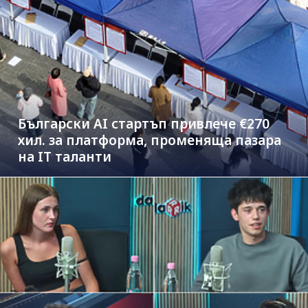
Български AI стартъп привлече €270
хил. за платформа, променяща пазара
на IT таланти