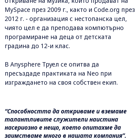
откриване на музика, който продават на
MySpace през 2009 г., както и Code.org през
2012 г. - организация с нестопанска цел,
чиято цел е да преподава компютърно
програмиране на деца от детската
градина до 12-и клас.
В Anysphere Труел се опитва да
пресъздаде практиката на Neo при
изграждането на своя собствен екип.
“Способността да откриваме и вземаме
талантливите служители наистина
насериозно е нещо, което опитахме да
заимстваме много в нашата компания”.