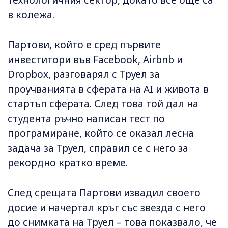
в колежа.
Партови, който е сред първите
инвеститори във Facebook, Airbnb и
Dropbox, разговарял с Труел за
проучваниятa в сферата на AI и живота в
стартъп сферата. След това той дал на
студента ръчно написан тест по
програмиране, който се оказал лесна
задача за Труел, справил се с него за
рекордно кратко време.
След срещата Партови извадил своето
досие и начертал кръг със звезда с него
до снимката на Труел – това показвало, че