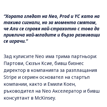
“Хората гледат на Neo, Prod и YC като на
такива сигнали, но за момента смятам,
че Али се справя най-страхотно с това да
привлича най-младите и бързо развиващи
се играчи.”
Зад кулисите Neo има трима партньори:
Партови, Сюзън Ксие, бивш бизнес
директор в компанията за разплащания
Stripe и сериен основател на стартъп
компании, както и Емили Коен,
ръководител на Neo Акселератор и бивш
консултант в McKinsey.