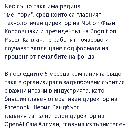
Neo също така има редица
“ментори", сред които са главният
технологичен директор на Notion Фъзи
Косровшахи и президентът на Cognition
Ръсел Каплан. Те работят почасово и
поучават заплащане под формата на
процент от печалбите на фонда.
В последните 6 месеца компанията също
така е организирала задълбочени събития
с важни играчи в индустрията, като
бившия главен оперативен директор на
Facebook Шерил Сандбърг,
главния изпълнителен директор на
OpenAI Сам Алтман, главния изпълнителен