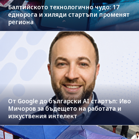
Балтийското технологично чудо: 17
еднорога и хиляди стартъпи променят
региона
От Google до български AI стартъп: Иво
Мичоров за бъдещето на работата и
изкуствения интелект