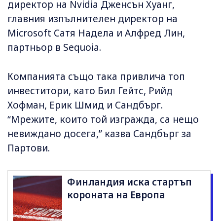
директор на Nvidia Дженсън Хуанг,
главния изпълнителен директор на
Microsoft Сатя Надела и Алфред Лин,
партньор в Sequoia.
Компанията също така привлича топ
инвеститори, като Бил Гейтс, Рийд
Хофман, Ерик Шмид и Сандбърг.
“Мрежите, които той изгражда, са нещо
невиждано досега,” казва Сандбърг за
Партови.
Финландия иска стартъп
короната на Европа