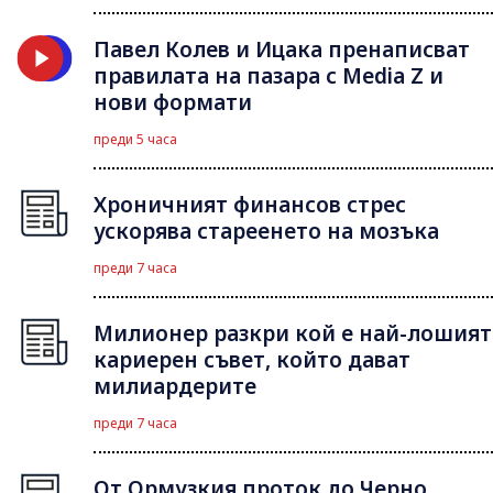
Павел Колев и Ицака пренаписват
правилата на пазара с Media Z и
нови формати
преди 5 часа
Хроничният финансов стрес
ускорява стареенето на мозъка
преди 7 часа
Милионер разкри кой е най-лошият
кариерен съвет, който дават
милиардерите
преди 7 часа
От Ормузкия проток до Черно