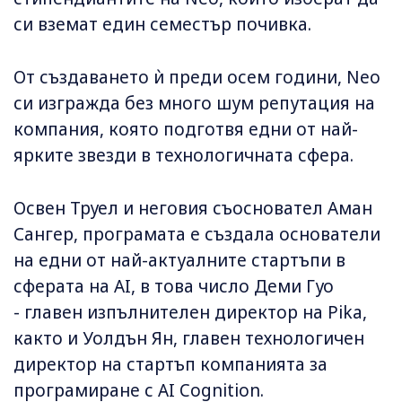
си вземат един семестър почивка.
От създаването ѝ преди осем години, Neo
си изгражда без много шум репутация на
компания, която подготвя едни от най-
ярките звезди в технологичната сфера.
Освен Труел и неговия съосновател Аман
Сангер, програмата е създала основатели
на едни от най-актуалните стартъпи в
сферата на AI, в това число Деми Гуо
- главен изпълнителен директор на Pika,
както и Уолдън Ян, главен технологичен
директор на стартъп компанията за
програмиране с AI Cognition.