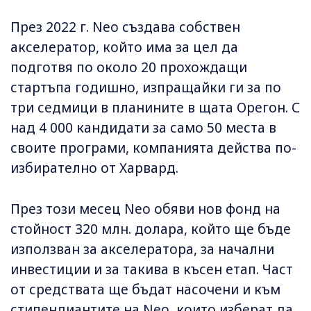
През 2022 г. Neo създава собствен
акселератор, който има за цел да
подготвя по около 20 прохождащи
стартъпа годишно, изпращайки ги за по
три седмици в планините в щата Орегон. С
над 4 000 кандидати за само 50 места в
своите програми, компанията действа по-
избирателно от Харвард.
През този месец Neo обяви нов фонд на
стойност 320 млн. долара, който ще бъде
използван за акселератора, за начални
инвестиции и за такива в късен етап. Част
от средствата ще бъдат насочени и към
стипендиантите на Neo, които изберат да