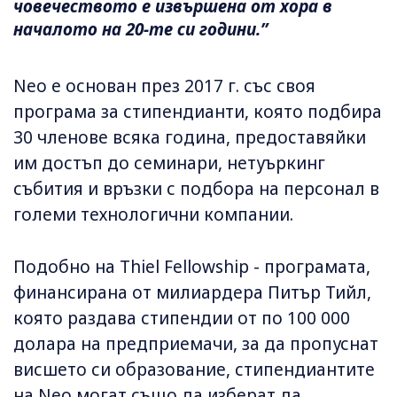
човечеството е извършена от хора в
началото на 20-те си години.”
Neo е основан през 2017 г. със своя
програма за стипендианти, която подбира
30 членове всяка година, предоставяйки
им достъп до семинари, нетуъркинг
събития и връзки с подбора на персонал в
големи технологични компании.
Подобно на Thiel Fellowship - програмата,
финансирана от милиардера Питър Тийл,
която раздава стипендии от по 100 000
долара на предприемачи, за да пропуснат
висшето си образование, стипендиантите
на Neo могат също да изберат да