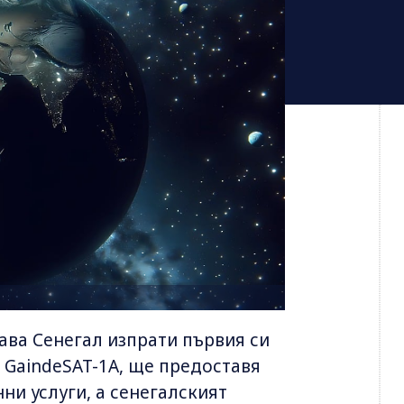
ва Сенегал изпрати първия си
н GaindeSAT-1A, ще предоставя
и услуги, а сенегалският