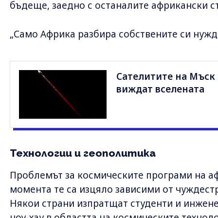
бъдеще, заедно с останалите африкански с
„Само Африка разбира собствените си нужд
Сателитите на Мъск 
виждат вселената
Технологии и геополитика
Проблемът за космическите програми на аф
момента те са изцяло зависими от чуждест
Някои страни изпратщат студенти и инжене
ноу-хау в областта на космическите техноло