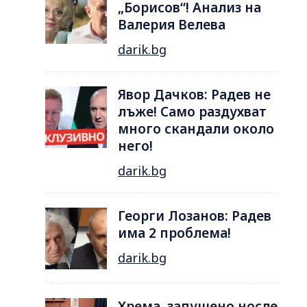
„Борисов“! Анализ на
Валерия Велева
darik.bg
Явор Дачков: Радев не
лъже! Само раздухват
много скандали около
него!
darik.bg
Георги Лозанов: Радев
има 2 проблема!
darik.bg
Хрема, запушено носле