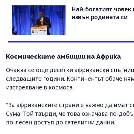
Най-богатият човек
извън родината си
Космическите амбиции на Африка
Очаква се още десетки африкански спътниц
следващите години. Континентът обаче ня
изстрелване в космоса.
"За африканските страни е важно да имат с
Сума. Той твърди, че това означава по-доб
по-лесен достъп до сателитни данни.