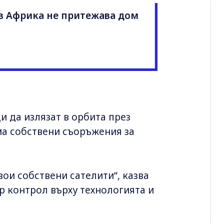
 в Африка не притежава дом
и да излязат в орбита през
ма собствени съоръжения за
вои собствени сателити“, казва
ър контрол върху технологията и