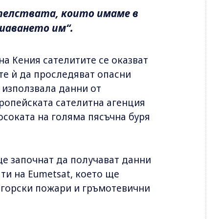
ателствата, които имаме в
ешаването им“.
на Кения сателитите се оказват
ите ѝ да проследяват опасни
 използвала данни от
ропейската сателитна агенция
осоката на голяма пясъчна буря
ще започнат да получават данни
ти на Eumetsat, което ще
 горски пожари и гръмотевични