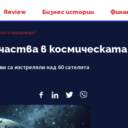
Review
Бизнес истории
Фина
ската надпревара?
участва в космическата
и са изстреляли над 60 сателита