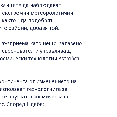
иканците да наблюдават
от екстремни метеорологични
 както r да подобрят
те райони, добавя той.
 възприема като нещо, запазено
, съосновател и управляващ
смически технологии Astrofica
 континента от изменението на
използват технологиите за
 се впускат в космическата
рс. Според Ндаба: