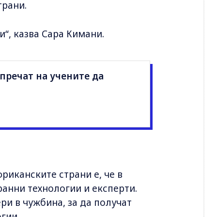
трани.
и“, казва Сара Кимани.
пречат на учените да
риканските страни е, че в
ранни технологии и експерти.
ри в чужбина, за да получат
гии.