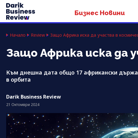
Бизнес Новини
Начало
Review
Защо Африка иска да участва в космиче
Защо Африка иска да 
Към днешна дата общо 17 африкански държав
в орбита
Darik Business Review
21 Октомври 2024