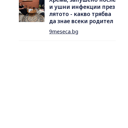
и ушни инфекции през
лятотo - какво трябва
да знае всеки родител
9meseca.bg