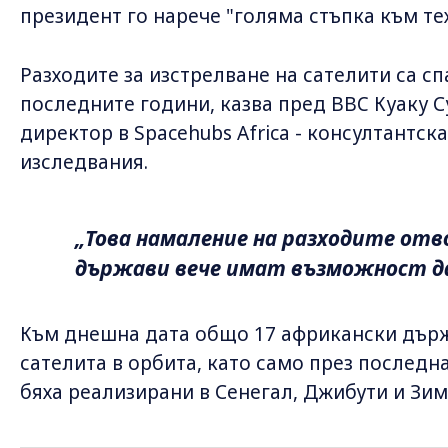
президент го нарече "голяма стъпка към те
Разходите за изстрелване на сателити са с
последните години, казва пред BBC Куаку 
директор в Spacehubs Africa - консултантс
изследвания.
„Това намаление на разходите отв
държави вече имат възможност д
Към днешна дата общо 17 африкански държ
сателита в орбита, като само през послед
бяха реализирани в Сенегал, Джибути и Зим