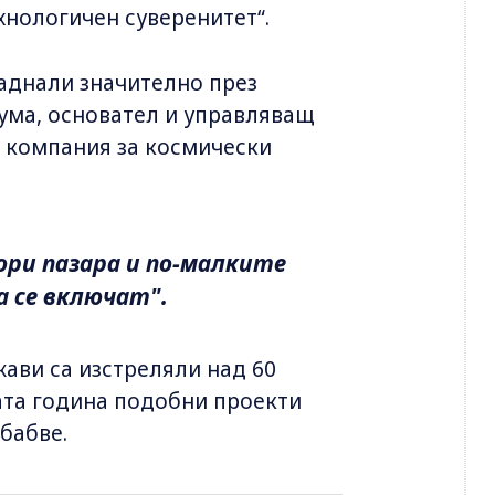
хнологичен суверенитет“.
паднали значително през
Сума, основател и управляващ
ка компания за космически
ори пазара и по-малките
а се включат".
ави са изстреляли над 60
ната година подобни проекти
бабве.