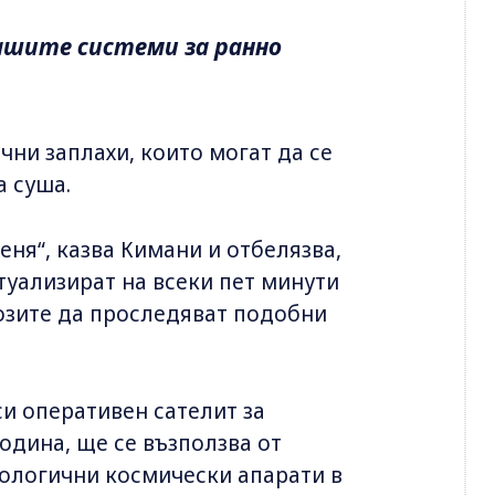
нашите системи за ранно
ни заплахи, които могат да се
а суша.
еня“, казва Кимани и отбелязва,
ктуализират на всеки пет минути
озите да проследяват подобни
си оперативен сателит за
одина, ще се възползва от
ологични космически апарати в