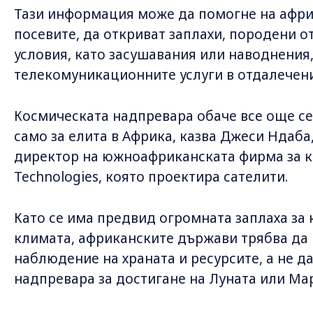
Тази информация може да помогне на афр
посевите, да откриват заплахи, породени 
условия, като засушавания или наводнения,
телекомуникационните услуги в отдалечени
Космическата надпревара обаче все още се
само за елита в Африка, казва Джеси Ндаба
директор на южноафриканската фирма за ко
Technologies, която проектира сателити.
Като се има предвид огромната заплаха за
климата, африканските държави трябва да 
наблюдение на храната и ресурсите, а не да
надпревара за достигане на Луната или Ма