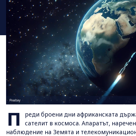
Pixabay
П
реди броени дни африканската държа
сателит в космоса. Апаратът, нарече
наблюдение на Земята и телекомуникационн