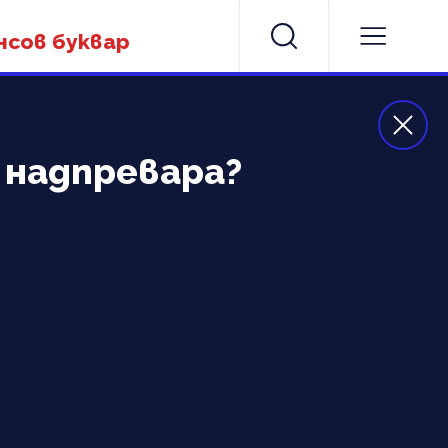
нсов буквар
 надпревара?