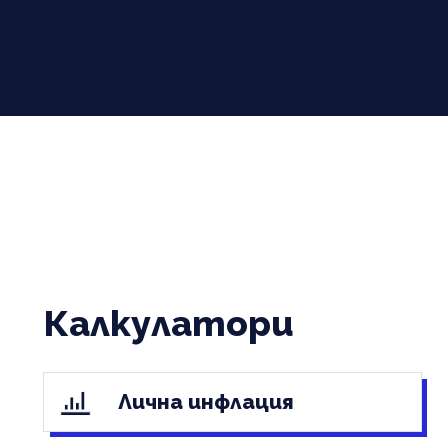
Калкулатори
Лична инфлация