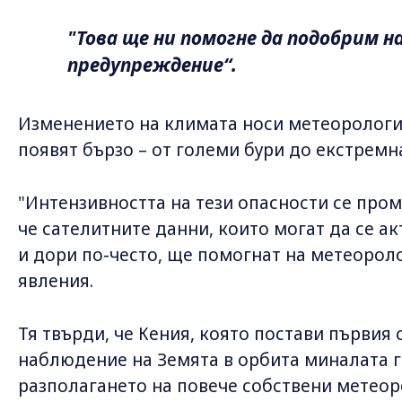
"Това ще ни помогне да подобрим 
предупреждение“.
Изменението на климата носи метеорологич
появят бързо – от големи бури до екстремн
"Интензивността на тези опасности се пром
че сателитните данни, които могат да се а
и дори по-често, ще помогнат на метеорол
явления.
Тя твърди, че Кения, която постави първия 
наблюдение на Земята в орбита миналата г
разполагането на повече собствени метеор