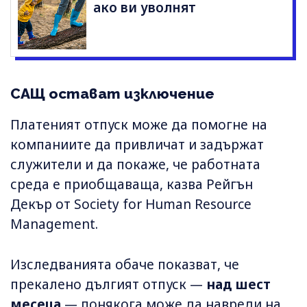
ако ви уволнят
САЩ остават изключение
Платеният отпуск може да помогне на
компаниите да привличат и задържат
служители и да покаже, че работната
среда е приобщаваща, казва Рейгън
Декър от Society for Human Resource
Management.
Изследванията обаче показват, че
прекалено дългият отпуск —
над шест
месеца
— понякога може да навреди на