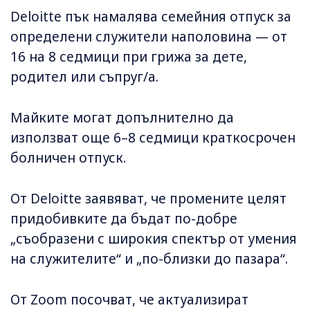
Deloitte пък намалява семейния отпуск за
определени служители наполовина — от
16 на 8 седмици при грижа за дете,
родител или съпруг/а.
Майките могат допълнително да
използват още 6–8 седмици краткосрочен
болничен отпуск.
От Deloitte заявяват, че промените целят
придобивките да бъдат по-добре
„съобразени с широкия спектър от умения
на служителите“ и „по-близки до пазара“.
От Zoom посочват, че актуализират