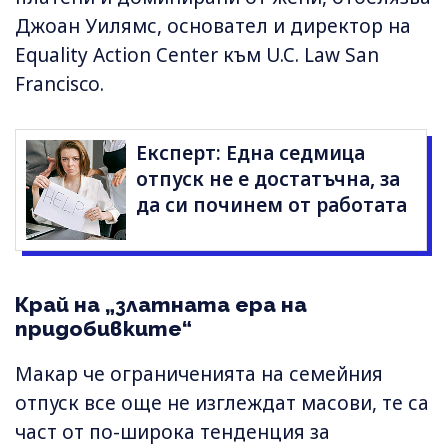
Джоан Уилямс, основател и директор на
Equality Action Center към U.C. Law San
Francisco.
Експерт: Една седмица
отпуск не е достатъчна, за
да си починем от работата
Край на „златната ера на
придобивките“
Макар че ограниченията на семейния
отпуск все още не изглеждат масови, те са
част от по-широка тенденция за