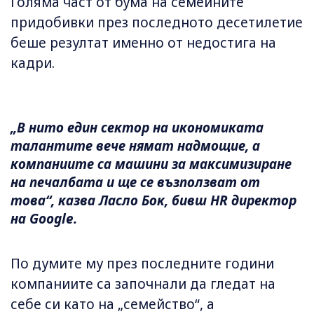
Голяма част от бума на семейните
придобивки през последното десетилетие
беше резултат именно от недостига на
кадри.
„В нито един сектор на икономиката
талантите вече нямат надмощие, а
компаниите са машини за максимизиране
на печалбата и ще се възползват от
това“, казва Ласло Бок, бивш HR директор
на Google.
По думите му през последните години
компаниите са започнали да гледат на
себе си като на „семейство“, а