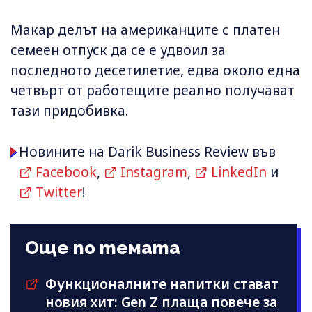
Макар делът на американците с платен
семеен отпуск да се е удвоил за
последното десетилетие, едва около една
четвърт от работещите реално получават
тази придобивка.
Новините на Darik Business Review във
Facebook
,
Instagram
,
LinkedIn
и
Twitter
!
Още по темата
Функционалните напитки стават
новия хит: Gen Z плаща повече за