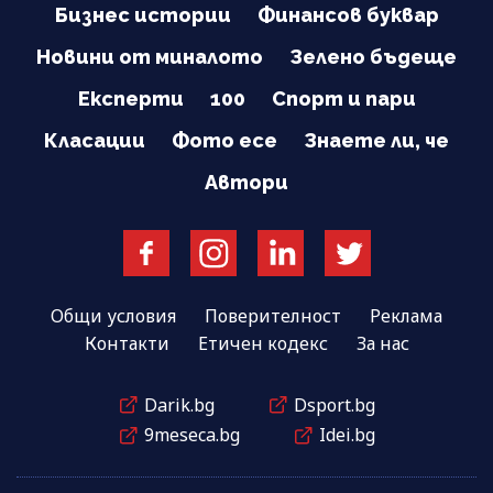
Бизнес истории
Финансов буквар
Новини от миналото
Зелено бъдеще
Експерти
100
Спорт и пари
Класации
Фото есе
Знаете ли, че
Автори
Общи условия
Поверителност
Реклама
Контакти
Етичен кодекс
За нас
Darik.bg
Dsport.bg
9meseca.bg
Idei.bg