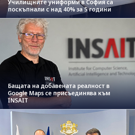
Училищните униформи в София са
поскъпнали с над 40% за 5 години
Бащата на добавената реалност в
Google Maps се присъединява към
INSAIT