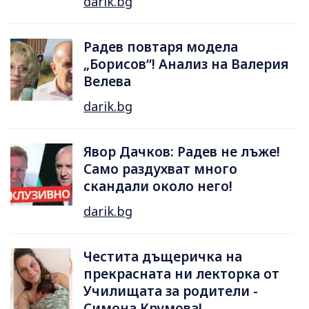
darik.bg
Радев повтаря модела
„Борисов“! Анализ на Валерия
Велева
darik.bg
Явор Дачков: Радев не лъже!
Само раздухват много
скандали около него!
darik.bg
Честита дъщеричка на
прекрасната ни лекторка от
Училищата за родители -
Симона Крумова!