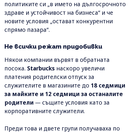
политиките си „в името на дългосрочното
здраве и устойчивост на бизнеса“ и че
новите условия „остават конкурентни
спрямо пазара“.
Не всички режат придобивки
Някои компании вървят в обратната
посока.
Starbucks
наскоро увеличи
платения родителски отпуск за
служителите в магазините до
18 седмици
за майките и 12 седмици за останалите
родители
— същите условия като за
корпоративните служители.
Преди това и двете групи получаваха по