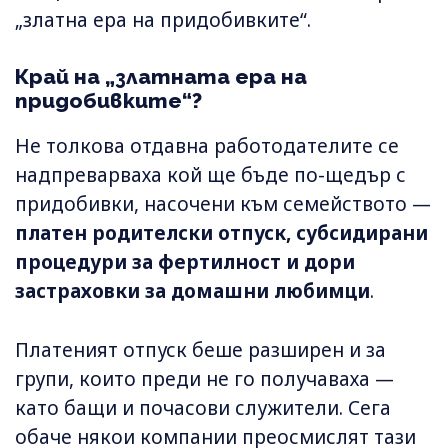
„златна ера на придобивките“.
Край на „златната ера на
придобивките“?
Не толкова отдавна работодателите се
надпреварваха кой ще бъде по-щедър с
придобивки, насочени към семейството —
платен родителски отпуск, субсидирани
процедури за фертилност и дори
застраховки за домашни любимци
.
Платеният отпуск беше разширен и за
групи, които преди не го получаваха —
като бащи и почасови служители. Сега
обаче някои компании преосмислят тази