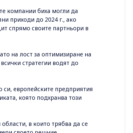
ите компании биха могли да
ни приходи до 2024 г., ако
ит спрямо своите партньори в
ато на лост за оптимизиране на
с всички стратегии водят до
о си, европейските предприятия
иката, която подхранва този
области, в които трябва да се
мери своето решние.