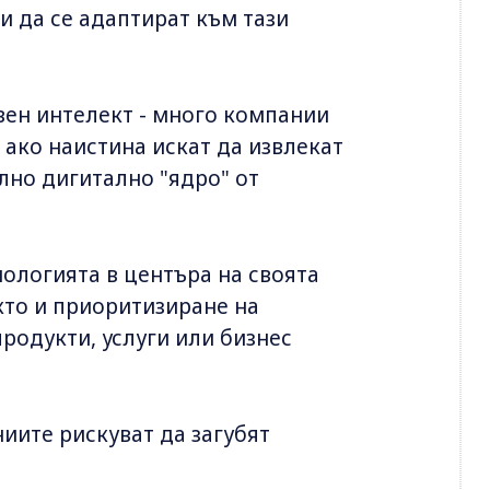
и да се адаптират към тази
вен интелект - много компании
 ако наистина искат да извлекат
илно дигитално "ядро" от
нологията в центъра на своята
акто и приоритизиране на
родукти, услуги или бизнес
иите рискуват да загубят