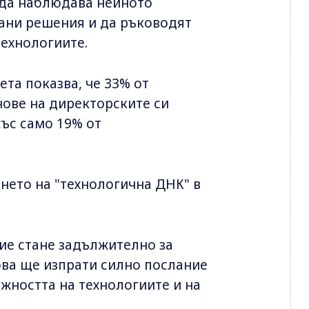
и да наблюдава нейното
ани решения и да ръководят
технологиите.
ета показва, че 33% от
ове на директорските си
със само 19% от
нето на "технологична ДНК" в
ие стане задължително за
ова ще изпрати силно послание
ажността на технологиите и на