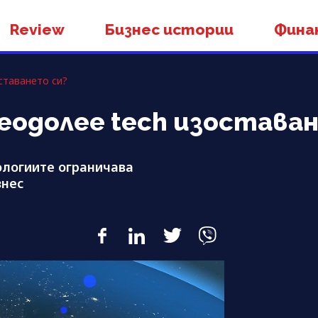
Review
Бизнес истории
Фина
ставането си?
реодолее tech изостава
ологиите ограничава
знес