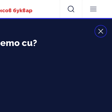
нсов буквар
нето си?