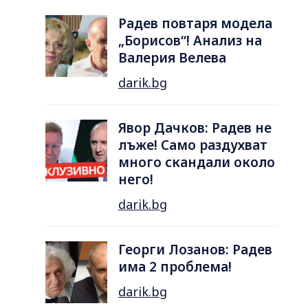
Радев повтаря модела
„Борисов“! Анализ на
Валерия Велева
darik.bg
Явор Дачков: Радев не
лъже! Само раздухват
много скандали около
него!
darik.bg
Георги Лозанов: Радев
има 2 проблема!
darik.bg