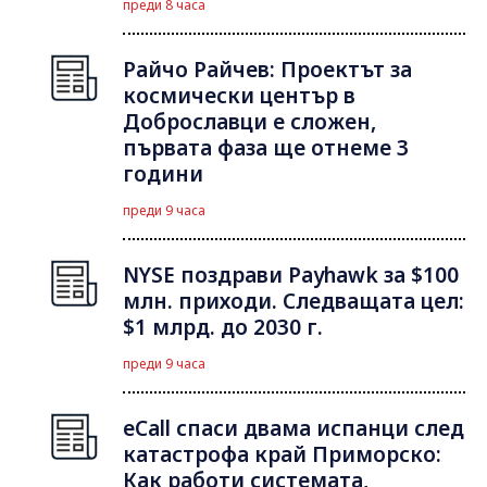
преди 8 часа
Райчо Райчев: Проектът за
космически център в
Доброславци е сложен,
първата фаза ще отнеме 3
години
преди 9 часа
NYSE поздрави Payhawk за $100
млн. приходи. Следващата цел:
$1 млрд. до 2030 г.
преди 9 часа
eCall спаси двама испанци след
катастрофа край Приморско:
Как работи системата,