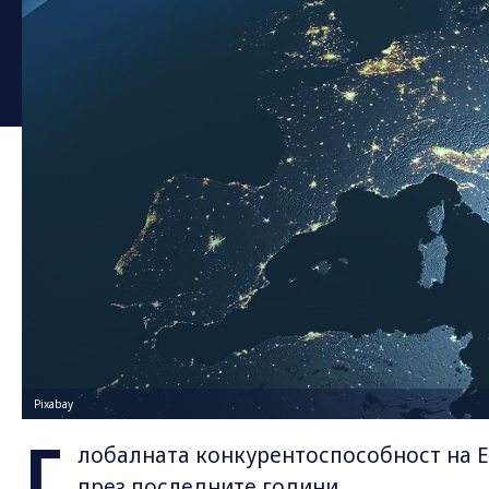
Pixabay
Г
лобалната конкурентоспособност на 
през последните години.