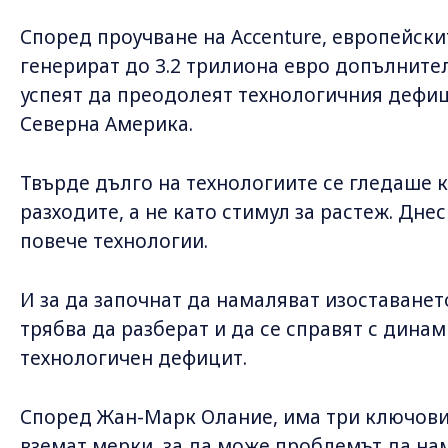
Според проучване на Accenture, европейск
генерират до 3.2 трилиона евро допълнител
успеят да преодолеят технологичния дефиц
Северна Америка.
Твърде дълго на технологиите се гледаше к
разходите, а не като стимул за растеж. Дне
повече технологии.
И за да започнат да намаляват изоставанет
трябва да разберат и да се справят с динам
технологичен дефицит.
Според Жан-Марк Олание, има три ключови 
вземат мерки, за да може проблемът да на