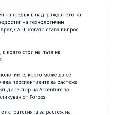
ен напредък в надграждането на
недостиг на технологични
 пред САЩ, когато става въпрос
 с която стои на пътя на
т.
ологиите, което може да се
ичава перспективите за растежа
т директор на Accenture за
ликуван от Forbes.
 от стратегията за растеж на