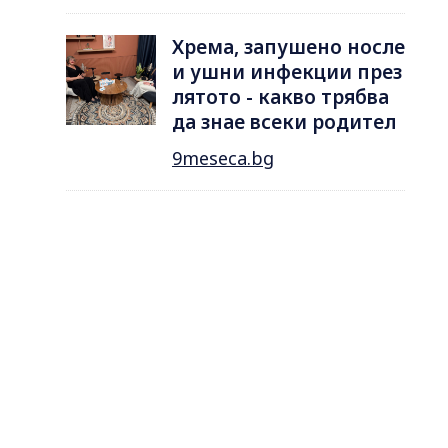
Хрема, запушено носле
и ушни инфекции през
лятотo - какво трябва
да знае всеки родител
9meseca.bg