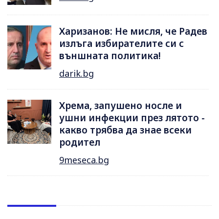
Харизанов: Не мисля, че Радев
излъга избирателите си с
външната политика!
darik.bg
Хрема, запушено носле и
ушни инфекции през лятотo -
какво трябва да знае всеки
родител
9meseca.bg