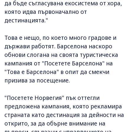
да бъде съгласувана екосистема от хора,
която идва първоначално от
дестинацията."
Това е нещо, по което много градове и
държави работят. Барселона наскоро
обнови слогана на своята туристическа
кампания от "Посетете Барселона" на
"Това е Барселона" в опит да смекчи
призива за посещение.
"Посетете Норвегия" пък оттегли
предложена кампания, която рекламира
страната като дестинация за дейности на
открито, за да обърне внимание на
въпроси, свързани с управлението на