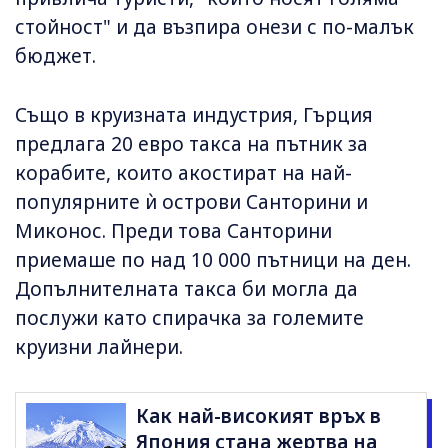
стойност" и да възпира онези с по-малък
бюджет.
Също в круизната индустрия, Гърция
предлага 20 евро такса на пътник за
корабите, които акостират на най-
популярните ѝ острови Санторини и
Миконос. Преди това Санторини
приемаше по над 10 000 пътници на ден.
Допълнителната такса би могла да
послужи като спирачка за големите
круизни лайнери.
Как най-високият връх в
Япония стана жертва на