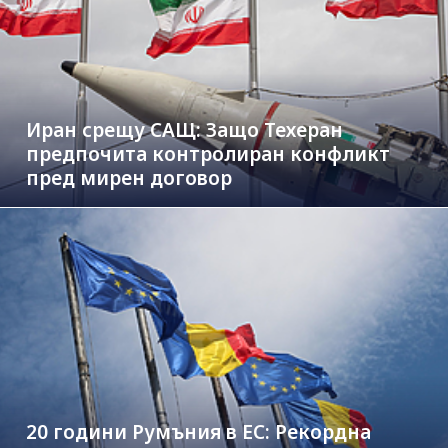
Иран срещу САЩ: Защо Техеран
предпочита контролиран конфликт
пред мирен договор
20 години Румъния в ЕС: Рекордна