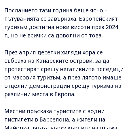
Посланието тази година беше ясно –
пътуванията се завърнаха. Европейският
туризъм достигна нови висоти през 2024
г., но не всички са доволни от това.
През април десетки хиляди хора се
събраха на Канарските острови, за да
протестират срещу негативните пследици
от масовия туризъм, а през лятото имаше
отделни демонстрации срещу туризма на
различни места в Европа.
Местни пръскаха туристите с водни
пистилети в Барселона, а жители на
Майорка лягаха върху кърпите на плажа,