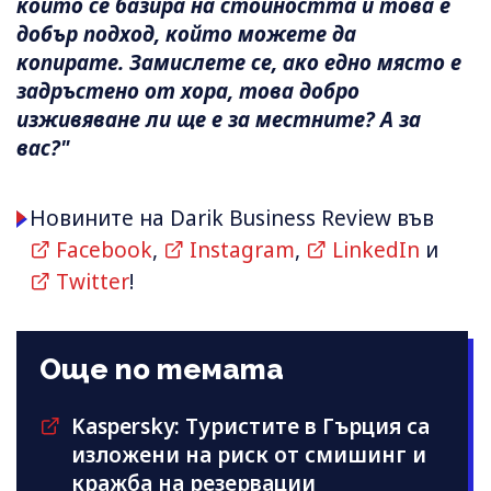
който се базира на стойността и това е
добър подход, който можете да
копирате. Замислете се, ако едно място е
задръстено от хора, това добро
изживяване ли ще е за местните? А за
вас?"
Новините на Darik Business Review във
Facebook
,
Instagram
,
LinkedIn
и
Twitter
!
Още по темата
Kaspersky: Туристите в Гърция са
изложени на риск от смишинг и
кражба на резервации