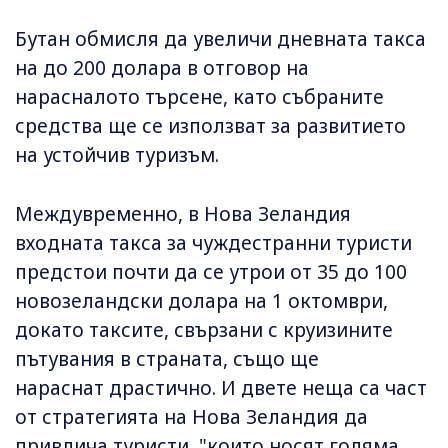
Бутан обмисля да увеличи дневната такса
на до 200 долара в отговор на
нарасналото търсене, като събраните
средства ще се използват за развитието
на устойчив туризъм.
Междувременно, в Нова Зеландия
входната такса за чуждестранни туристи
предстои почти да се утрои от 35 до 100
новозеландски долара на 1 октомври,
докато таксите, свързани с круизините
пътувания в страната, също ще
нараснат драстично. И двете неща са част
от стратегията на Нова Зеландия да
привлича туристи, "които носят голяма