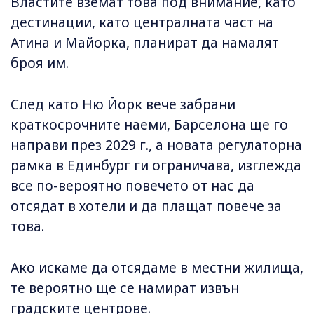
Властите вземат това под внимание, като
дестинации, като централната част на
Атина и Майорка, планират да намалят
броя им.
След като Ню Йорк вече забрани
краткосрочните наеми, Барселона ще го
направи през 2029 г., а новата регулаторна
рамка в Единбург ги ограничава, изглежда
все по-вероятно повечето от нас да
отсядат в хотели и да плащат повече за
това.
Ако искаме да отсядаме в местни жилища,
те вероятно ще се намират извън
градските центрове.