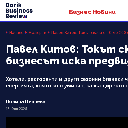
Бизнес Новини
Начало
Експерти
Павел Китов: Токът скача от 0 до 200
Павел Китов: Токът ск
бизнесът иска предв
Хотели, ресторанти и други сезонни бизнеси 
енергията, която консумират, казва директор
Полина Пенчева
15 Юни 2026