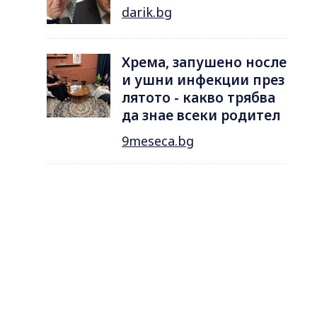
darik.bg
Хрема, запушено носле
и ушни инфекции през
лятотo - какво трябва
да знае всеки родител
9meseca.bg