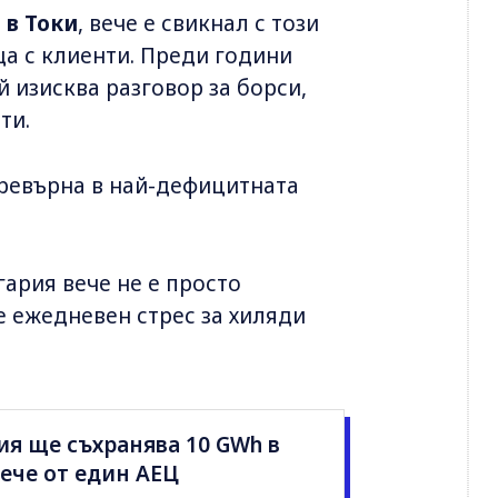
 в Токи
, вече е свикнал с този
ща с клиенти. Преди години
 изисква разговор за борси,
ти.
ревърна в най-дефицитната
ария вече не е просто
 ежедневен стрес за хиляди
ия ще съхранява 10 GWh в
вече от един АЕЦ