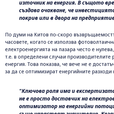
източник на енергия. В същото врем
създава очакване, че инвестицият
покрив или в двора на предприяти
По думи на Китов по-скоро възвръщаемостт
часовете, когато се използва фотоволтаичн
електроенергията на пазара често е нулева
т.е. в определени случаи производителите 
енергия. Това показва, че вече не е доста
за да се оптимизират енергийните разходи 
"Ключова роля има и експертизата
не е просто доставчик на електрое
оптимизатор на енергийни потоци
също нарастват значително. Кога