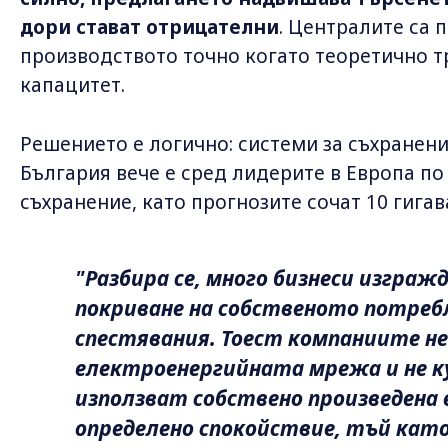
дори стават отрицателни
. Централите са 
производството точно когато теоретично т
капацитет.
Решението е логично: системи за съхранени
България вече е сред лидерите в Европа п
съхранение, като прогнозите сочат 10 гига
"Разбира се, много бизнеси изгра
покриване на собственото потребл
спестявания. Тоест компаниите н
електроенергийната мрежа и не ку
използват собствено произведена е
определено спокойствие, тъй кат