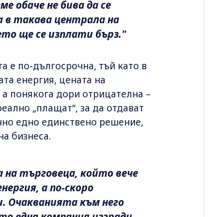
е обаче не бива да се
а в такава централа на
ето ще се изплати бърз."
а е по-дългосрочна, тъй като в
ата енергия, цената на
, а понякога дори отрицателна –
реално „плащат“, за да отдават
тъчно едно единствено решение,
на бизнеса.
 на търговеца, който вече
нергия, а по-скоро
. Очакванията към него
то една компания изгради