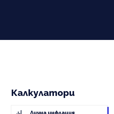
Калкулатори
Лична инфлация