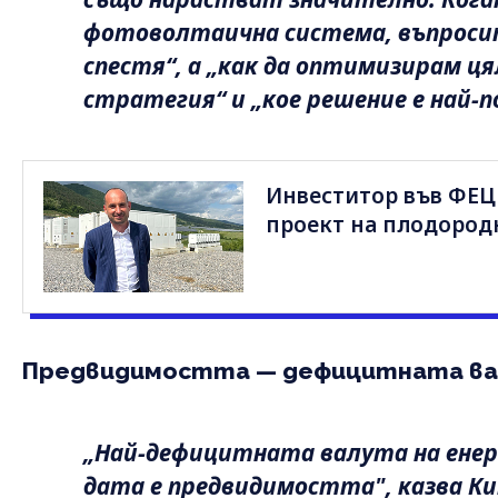
фотоволтаична система, въпросите
спестя“, а „как да оптимизирам ц
стратегия“ и „кое решение е най-п
Инвеститор във ФЕЦ
проект на плодород
Предвидимостта — дефицитната в
„Най-дефицитната валута на енер
дата е предвидимостта", казва К