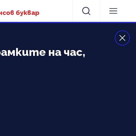
нсов буквар
рамките на час,