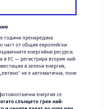
лно
те години пренаредиха
то част от общия европейски
първичните енергийни ресурси.
 в ЕС — регистрира втория най-
вестиции в зелена енергия,
 „евтино" не е автоматична, поне
фотоволтаична енергия се
когато слънцето грее най-
о и цените падат до нула или