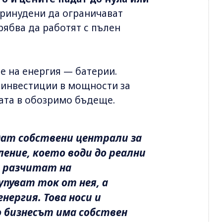
принудени да ограничават
рябва да работят с пълен
е на енергия — батерии.
о инвестиции в мощности за
вата в обозримо бъдеще.
ждат собствени централи за
ение, което води до реални
е разчитат на
пуват ток от нея, а
нергия. Това носи и
о бизнесът има собствен