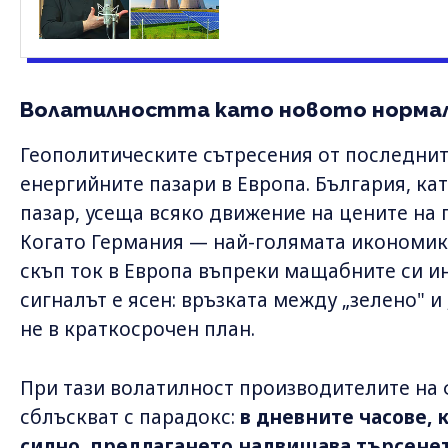
Волатилността като новото норма
Геополитическите сътресения от последни
енергийните пазари в Европа. България, ка
пазар, усеща всяко движение на цените на 
Когато Германия — най-голямата икономика
скъп ток в Европа въпреки мащабните си ин
сигналът е ясен: връзката между „зелено" и
не в краткосрочен план.
При тази волатилност производителите на 
сблъскват с парадокс:
в дневните часове, 
силно, предлагането надвишава търсенет