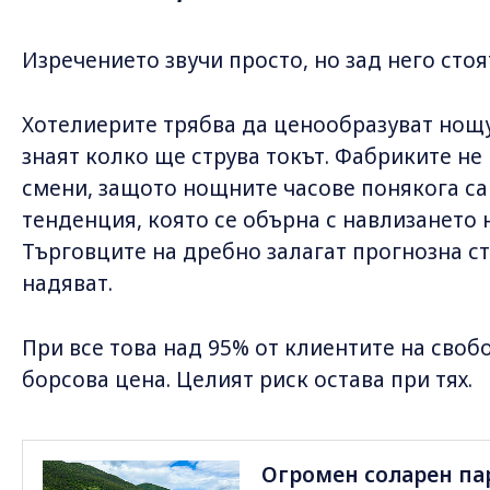
Изречението звучи просто, но зад него сто
Хотелиерите трябва да ценообразуват нощу
знаят колко ще струва токът. Фабриките не
смени, защото нощните часове понякога са
тенденция, която се обърна с навлизането 
Търговците на дребно залагат прогнозна ст
надяват.
При все това над 95% от клиентите на свобо
борсова цена. Целият риск остава при тях.
Огромен соларен пар