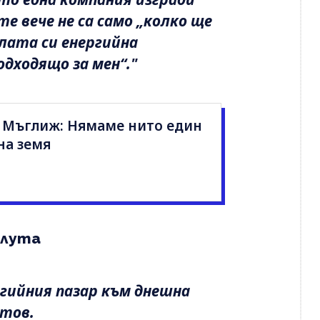
 вече не са само „колко ще
ялата си енергийна
одходящо за мен“."
 Мъглиж: Нямаме нито един
на земя
алута
гийния пазар към днешна
итов.