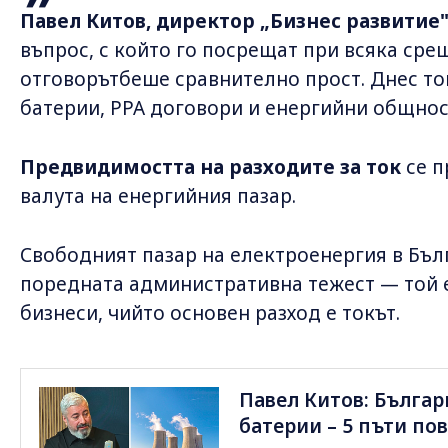
Павел Китов, директор „Бизнес развитие"
въпрос, с който го посрещат при всяка сре
отговорътбеше сравнително прост. Днес той
батерии, PPA договори и енергийни общнос
Предвидимостта на разходите за ток
се п
валута на енергийния пазар.
Свободният пазар на електроенергия в Бълг
поредната административна тежест — той е
бизнеси, чийто основен разход е токът.
Павел Китов: Българ
батерии – 5 пъти по