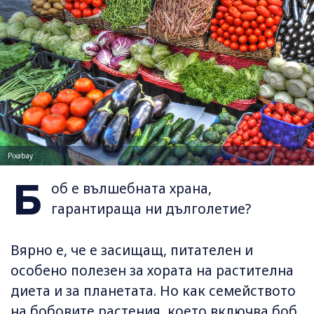
Pixabay
Б
об е вълшебната храна,
гарантираща ни дълголетие?
Вярно е, че е засищащ, питателен и
особено полезен за хората на растителна
диета и за планетата. Но как семейството
на бобовите растения, което включва боб,