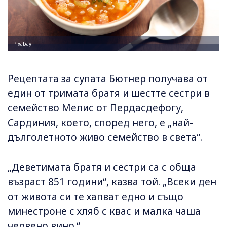
Pixabay
Рецептата за супата Бютнер получава от
един от тримата братя и шестте сестри в
семейство Мелис от Пердасдефогу,
Сардиния, което, според него, е „най-
дълголетното живо семейство в света“.
„Деветимата братя и сестри са с обща
възраст 851 години“, казва той. „Всеки ден
от живота си те хапват едно и също
минестроне с хляб с квас и малка чаша
червено вино.“