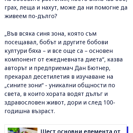
грах, леща и нахут, може да ни помогне да
живеем по-дълго?
„Във всяка синя зона, която съм
посещавал, бобът и другите бобови
култури бяха – и все още са – основен
компонент от ежедневната диета“, казва
авторът и предприемач Дан Бютнер,
прекарал десетилетия в изучаване на
„сините зони“ - уникални общности по
света, в които хората водят дълъг и
здравословен живот, дори и след 100-
годишна възраст.
Шест основни елемента от