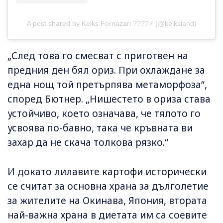
A post shared by Keiks Fornazari ????⚡️ (@keiksland)
„След това го смесват с приготвен на
предния ден бял ориз. При охлаждане за
една нощ той претърпява метаморфоза“,
според Бютнер. „Нишестето в ориза става
устойчиво, което означава, че тялото го
усвоява по-бавно, така че кръвната ви
захар да не скача толкова рязко.“
И докато лилавите картофи исторически
се считат за основна храна за дълголетие
за жителите на Окинава, Япония, втората
най-важна храна в диетата им са соевите