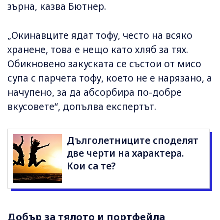
зърна, казва Бютнер.
„Окинавците ядат тофу, често на всяко
хранене, това е нещо като хляб за тях.
Обикновено закуската се състои от мисо
супа с парчета тофу, което не е нарязано, а
начупено, за да абсорбира по-добре
вкусовете“, допълва експертът.
Дълголетниците споделят
две черти на характера.
Кои са те?
Добър за тялото и портфейла