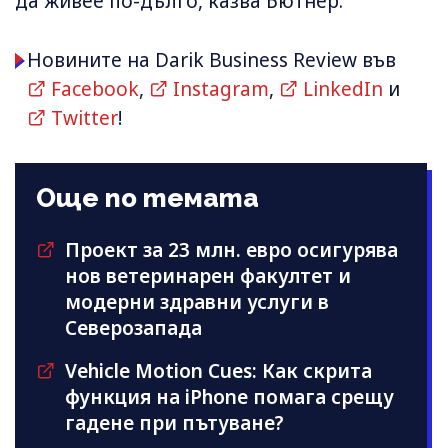
да живее по-дълго, казва Бютнер.
Новините на Darik Business Review във
Facebook
,
Instagram
,
LinkedIn
и
Twitter
!
Още по темата
Проект за 23 млн. евро осигурява
нов ветеринарен факултет и
модерни здравни услуги в
Северозапада
Vehicle Motion Cues: Как скрита
функция на iPhone помага срещу
гадене при пътуване?