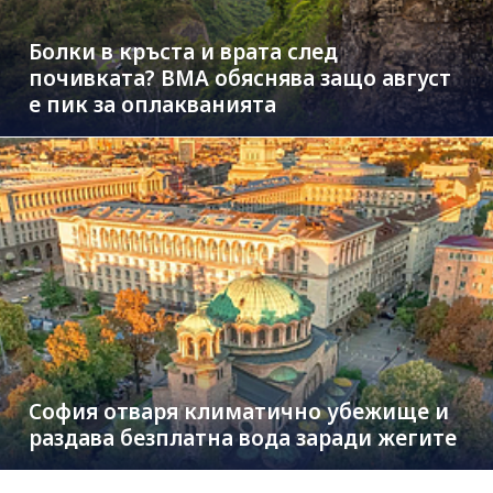
Болки в кръста и врата след
почивката? ВМА обяснява защо август
е пик за оплакванията
София отваря климатично убежище и
раздава безплатна вода заради жегите