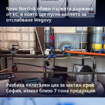
Novo Nordisk обяви първата държава
от ЕС, в която ще пусне хапчето за
отслабване Wegovy
Разбиха нелегален цех за зехтин край
София, иззеха близо 7 тона продукция