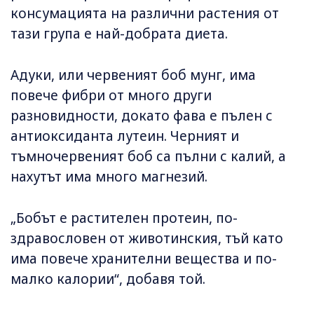
консумацията на различни растения от
тази група е най-добрата диета.
Адуки, или червеният боб мунг, има
повече фибри от много други
разновидности, докато фава е пълен с
антиоксиданта лутеин. Черният и
тъмночервеният боб са пълни с калий, а
нахутът има много магнезий.
„Бобът е растителен протеин, по-
здравословен от животинския, тъй като
има повече хранителни вещества и по-
малко калории“, добавя той.