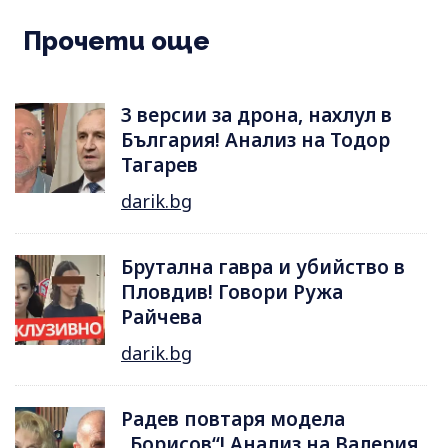
Прочети още
3 версии за дрона, нахлул в
България! Анализ на Тодор
Тагарев
darik.bg
Брутална гавра и убийство в
Пловдив! Говори Ружа
Райчева
darik.bg
Радев повтаря модела
„Борисов“! Анализ на Валерия