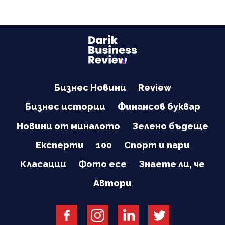
Бизнес Новини
Review
Бизнес истории
Финансов буквар
Новини от миналото
Зелено бъдеще
Експерти
100
Спорт и пари
Класации
Фото есе
Знаете ли, че
Автори