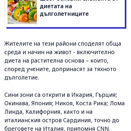
диетата на
дълголетниците
Жителите на тези райони споделят обща
среда и начин на живот - включително
диета на растителна основа – които,
според учените, допринасят за тяхното
дълголетие.
Сини зони са открити в Икария, Гърция;
Окинава, Япония; Никоя, Коста Рика; Лома
Линда, Калифорния, както и на
италианския остров Сардиния, точно до
бреговете на Италия, припомня CNN.