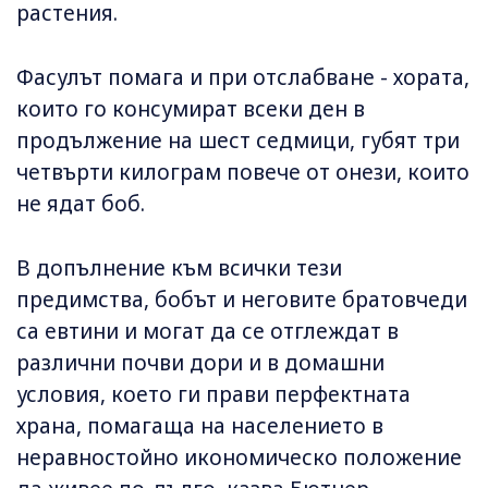
растения.
Фасулът помага и при отслабване - хората,
които го консумират всеки ден в
продължение на шест седмици, губят три
четвърти килограм повече от онези, които
не ядат боб.
В допълнение към всички тези
предимства, бобът и неговите братовчеди
са евтини и могат да се отглеждат в
различни почви дори и в домашни
условия, което ги прави перфектната
храна, помагаща на населението в
неравностойно икономическо положение