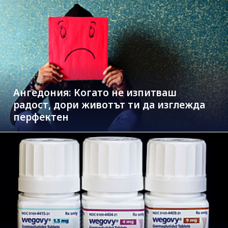
Ангедония: Когато не изпитваш
радост, дори животът ти да изглежда
перфектен