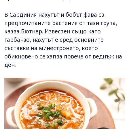
В Сардиния нахутът и бобът фава са
предпочитаните растения от тази група,
казва Бютнер. Известен също като
гарбанзо, нахутът е сред основните
съставки на минестронето, което
обикновено се хапва повече от веднъж на
ден.