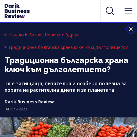
Начало
Бизнес Новини
Здраве
Традиционна българска храна ключ към дълголетието?
Традиционна българска храна
ключ към дълголетието?
Тя е засищаща, питателна и особено полезна за
хората на растителна диета и за планетата
Darik Business Review
04 Юли 2023