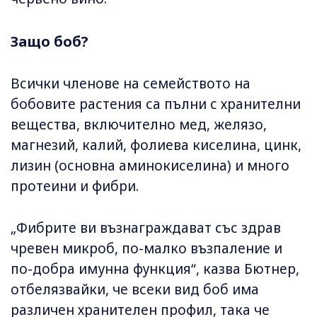
Защо боб?
Всички членове на семейството на
бобовите растения са пълни с хранителни
вещества, включително мед, желязо,
магнезий, калий, фолиева киселина, цинк,
лизин (основна аминокиселина) и много
протеини и фибри.
„Фибрите ви възнаграждават със здрав
чревен микроб, по-малко възпаление и
по-добра имунна функция“, казва Бютнер,
отбелязвайки, че всеки вид боб има
различен хранителен профил, така че