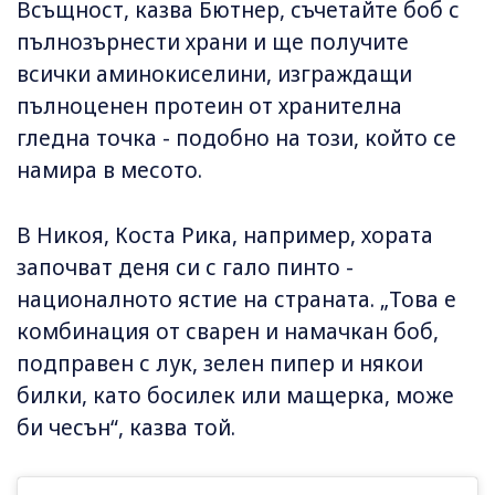
Всъщност, казва Бютнер, съчетайте боб с
пълнозърнести храни и ще получите
всички аминокиселини, изграждащи
пълноценен протеин от хранителна
гледна точка - подобно на този, който се
намира в месото.
В Никоя, Коста Рика, например, хората
започват деня си с гало пинто -
националното ястие на страната. „Това е
комбинация от сварен и намачкан боб,
подправен с лук, зелен пипер и някои
билки, като босилек или мащерка, може
би чесън“, казва той.