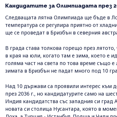
Кандидатите за Олимпиадата през 20
Следващата лятна Олимпиада ще бъде в Лос
температура се регулира приятно от хладния
ще се проведат в Бризбън в северния авст
В града става толкова горещо през лятото
в края на юли, когато там е зима, което е и
голяма част на света по това време също е
зимата в Бризбън не падат много под 10 гра
Над 10 държави са проявили интерес към 
през 2036 г., но кандидатурите само на ше
Индия кандидатства със западния си град 
новата си столица Нусантара, която в моме
Доха, а Турция - Истанбул. Полша и Чили п