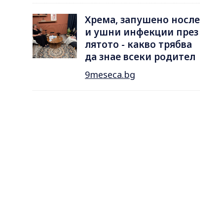
Хрема, запушено носле
и ушни инфекции през
лятотo - какво трябва
да знае всеки родител
9meseca.bg