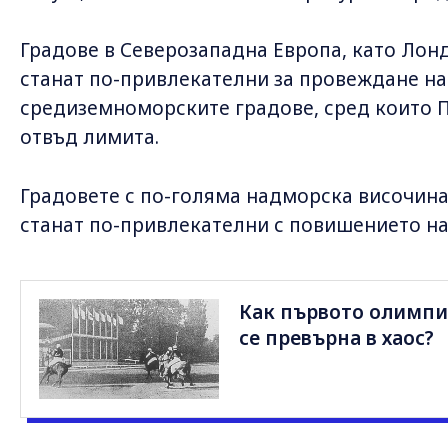
Градове в Северозападна Европа, като Лон
станат по-привлекателни за провеждане на
средиземноморските градове, сред които П
отвъд лимита.
Градовете с по-голяма надморска височин
станат по-привлекателни с повишението на
Как първото олимпи
се превърна в хаос?