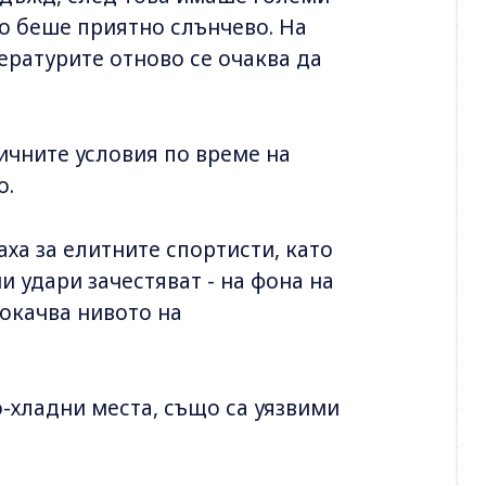
о беше приятно слънчево. На
ературите отново се очаква да
ичните условия по време на
о.
ха за елитните спортисти, като
 удари зачестяват - на фона на
покачва нивото на
о-хладни места, също са уязвими