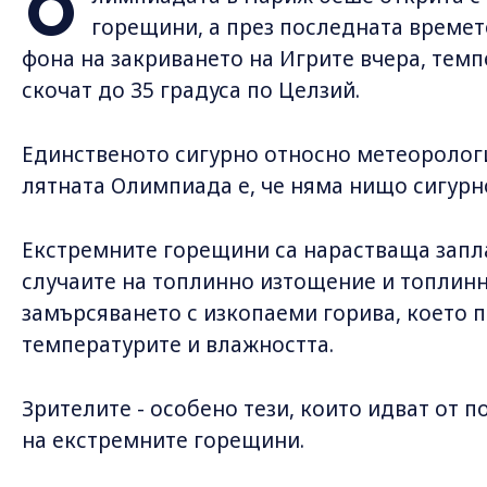
О
горещини, а през последната времет
фона на закриването на Игрите вчера, темп
скочат до 35 градуса по Целзий.
Единственото сигурно относно метеоролог
лятната Олимпиада е, че няма нищо сигурн
Екстремните горещини са нарастваща запла
случаите на топлинно изтощение и топлинни
замърсяването с изкопаеми горива, което 
температурите и влажността.
Зрителите - особено тези, които идват от п
на екстремните горещини.