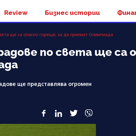
Review
Бизнес истории
Фина
света ще са опасно горещи, за да приемат Олимпиада
градове по света ще са 
ада
адове ще представлява огромен