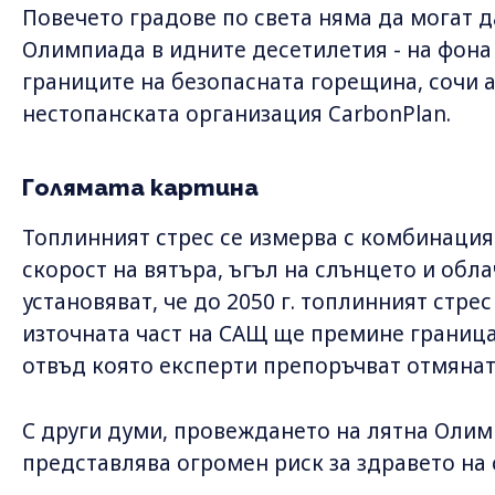
Повечето градове по света няма да могат 
Олимпиада в идните десетилетия - на фона
границите на безопасната горещина, сочи 
нестопанската организация CarbonPlan.
Голямата картина
Топлинният стрес се измерва с комбинация
скорост на вятъра, ъгъл на слънцето и обла
установяват, че до 2050 г. топлинният стрес
източната част на САЩ ще премине границат
отвъд която експерти препоръчват отмянат
С други думи, провеждането на лятна Олим
представлява огромен риск за здравето на 