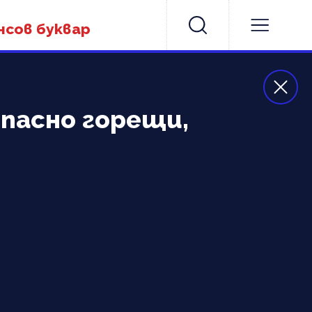
нсов буквар
опасно горещи,