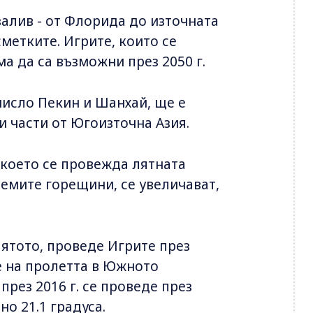
алив - от Флорида до източната
метките. Игрите, които се
ма да са възможни през 2050 г.
 число Пекин и Шанхай, ще е
и части от Югоизточна Азия.
което се провежда лятната
лемите горещини, се увеличават,
лятото, проведе Игрите през
е на пролетта в Южното
рез 2016 г. се проведе през
но 21.1 градуса.