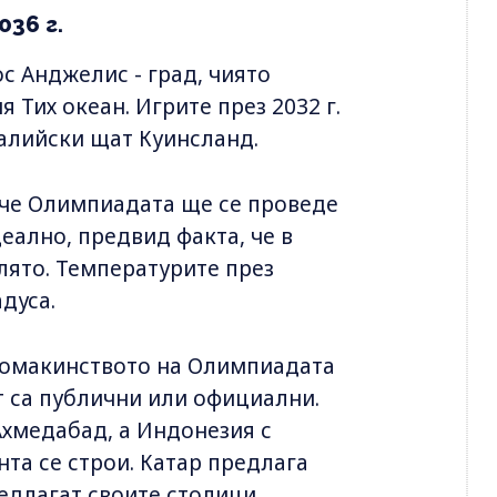
36 г.
 Анджелис - град, чиято
 Тих океан. Игрите през 2032 г.
ралийски щат Куинсланд.
, че Олимпиадата ще се проведе
деално, предвид факта, че в
 лято. Температурите през
дуса.
домакинството на Олимпиадата
ст са публични или официални.
Ахмедабад, а Индонезия с
нта се строи. Катар предлага
редлагат своите столици