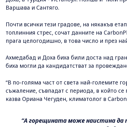
Варшава и Сантяго.
Почти всички тези градове, на някакъв ета
топлинния стрес, сочат данните на CarbonP
прага целогодишно, в това число и през на
Ахмедабад и Доха биха били доста над гран
биха могли да кандидатстват за провеждане
“В по-голяма част от света най-големите г
съжаление, съвпадат с периода, в който с
казва Ориана Чегуден, климатолог в Carbon
“А горещината може наистина да 