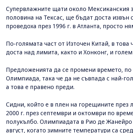
Супервлажните щати около Мексиканския з
половина на Тексас, ще бъдат доста извън с
проведоха през 1996 г. в Атланта, просто ня
По-голямата част от Източен Китай, в това
доста над лимита, както и Хонконг, и голем
Предложенията да се промени времето, по 
Олимпиада, така че да не съвпада с най-го
а това е правено преди.
Сидни, който е в плен на горещините през 
2000 г. през септември и октомври по врем
полукълбо. Олимпиадата в Рио де Жанейро п
август, когато зимните температури са сред