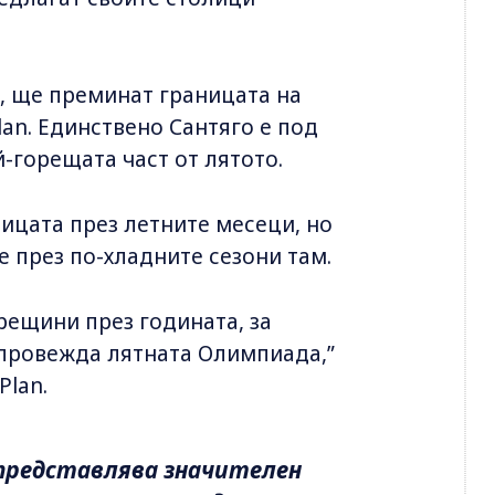
п, ще преминат границата на
lan. Единствено Сантяго е под
й-горещата част от лятото.
ицата през летните месеци, но
 през по-хладните сезони там.
орещини през годината, за
е провежда лятната Олимпиада,”
Plan.
представлява значителен