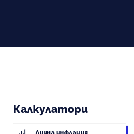
Калкулатори
Лична инфлация