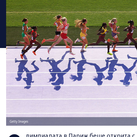
Getty Images
лимпиадата в Париж беше открита с