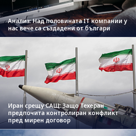
Анализ: Над половината IT компании у
нас вече са създадени от българи
Иран срещу САЩ: Защо Техеран
предпочита контролиран конфликт
пред мирен договор