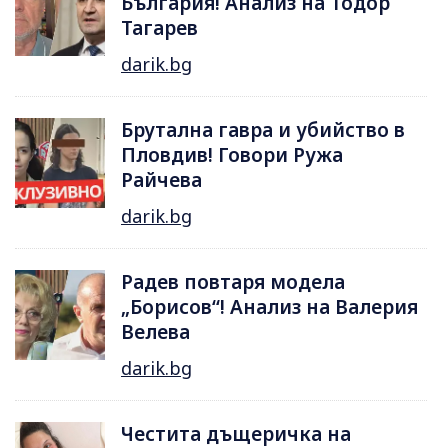
България! Анализ на Тодор
Тагарев
darik.bg
Брутална гавра и убийство в
Пловдив! Говори Ружа
Райчева
darik.bg
Радев повтаря модела
„Борисов“! Анализ на Валерия
Велева
darik.bg
Честита дъщеричка на