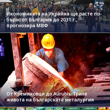
Икономиката на Украйна ще расте по-
бързо от България до 2031 г.,
прогнозира МВФ
От Кремиковци до Aurubis: Трите
живота на българската металургия