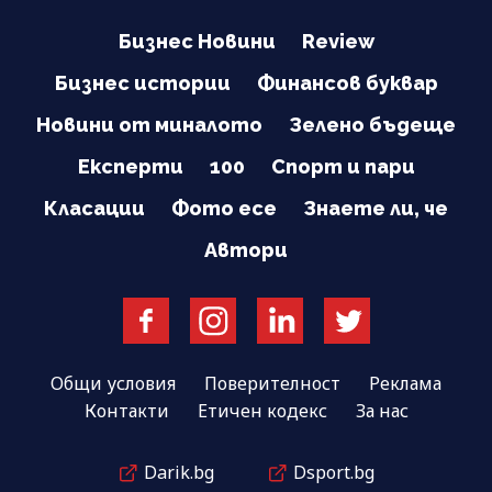
Бизнес Новини
Review
Бизнес истории
Финансов буквар
Новини от миналото
Зелено бъдеще
Експерти
100
Спорт и пари
Класации
Фото есе
Знаете ли, че
Автори
Общи условия
Поверителност
Реклама
Контакти
Етичен кодекс
За нас
Darik.bg
Dsport.bg