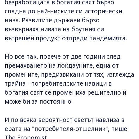
безработицата в богатия свят бързо
спадна до най-ниските си исторически
нива. Развитите държави бързо
възвърнаха нивата на брутния си
вътрешен продукт отпреди пандемията.
Но все пак, повече от две години след
премахването на локдауните, една от
промените, предизвикани от тях, изглежда
трайна - потребителските навици в
богатия свят се промениха решително и
може би за постоянно.
И по всяка вероятност светът навлиза в
ерата на "потребителя-отшелник", пише
The Economist.