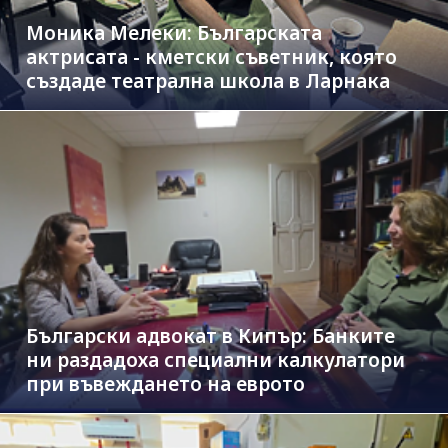
Моника Мелеки: Българската
актрисата - кметски съветник, която
създаде театрална школа в Ларнака
Български адвокат в Кипър: Банките
ни раздадоха специални калкулатори
при въвеждането на еврото