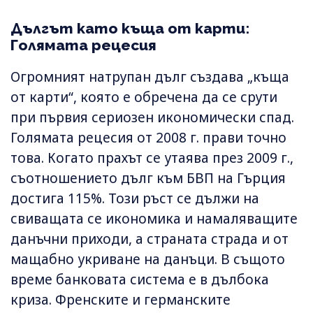
Дългът като къща от карти:
Голямата рецесия
Огромният натрупан дълг създава „къща
от карти“, която е обречена да се срути
при първия сериозен икономически спад.
Голямата рецесия от 2008 г. прави точно
това. Когато прахът се утаява през 2009 г.,
съотношението дълг към БВП на Гърция
достига 115%. Този ръст се дължи на
свиващата се икономика и намаляващите
данъчни приходи, а страната страда и от
мащабно укриване на данъци. В същото
време банковата система е в дълбока
криза. Френските и германските