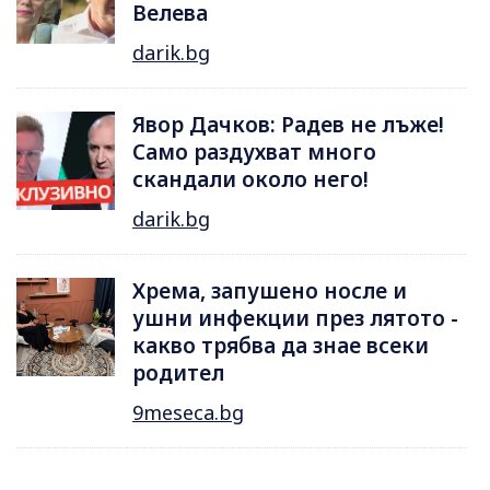
Велева
darik.bg
Явор Дачков: Радев не лъже!
Само раздухват много
скандали около него!
darik.bg
Хрема, запушено носле и
ушни инфекции през лятотo -
какво трябва да знае всеки
родител
9meseca.bg