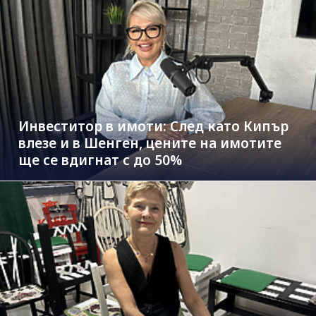
Инвеститор в имоти: След като Кипър
влезе и в Шенген, цените на имотите
ще се вдигнат с до 50%