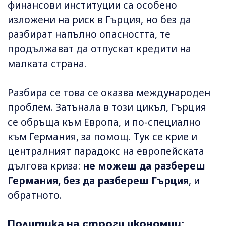
финансови институции са особено
изложени на риск в Гърция, но без да
разбират напълно опасността, те
продължават да отпускат кредити на
малката страна.
Разбира се това се оказва международен
проблем. Затънала в този цикъл, Гърция
се обръща към Европа, и по-специално
към Германия, за помощ. Тук се крие и
централният парадокс на европейската
дългова криза:
не можеш да разбереш
Германия, без да разбереш Гърция
, и
обратното.
Политика на строги икономии: