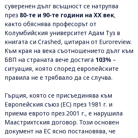
суверенен дълг всъщност се натрупва
през
80-те и 90-те години на XX век
,
както обяснява професорът от
Колумбийския университет Адам Туз в
книгата си Crashed, цитиран от Euroreview.
Към края на века съотношението дълг към
БВП на страната вече достига
103%
–
ситуация, която според европейските
правила не е трябвало да се случва.
Гърция, която се присъединява към
Европейския съюз (ЕС) през 1981 г. и
приема еврото през 2001 г., е нарушила
Маастрихтския договор. Този основен
документ на ЕС ясно постановява, че