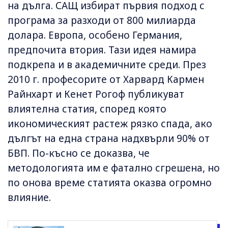
на дълга. САЩ избират първия подход с
програма за разходи от 800 милиарда
долара. Европа, особено Германия,
предпочита втория. Тази идея намира
подкрепа и в академичните среди. През
2010 г. професорите от Харвард Кармен
Райнхарт и Кенет Рогоф публикуват
влиятелна статия, според която
икономическият растеж рязко спада, ако
дългът на една страна надхвърли 90% от
БВП. По-късно се доказва, че
методологията им е фатално сгрешена, но
по онова време статията оказва огромно
влияние.