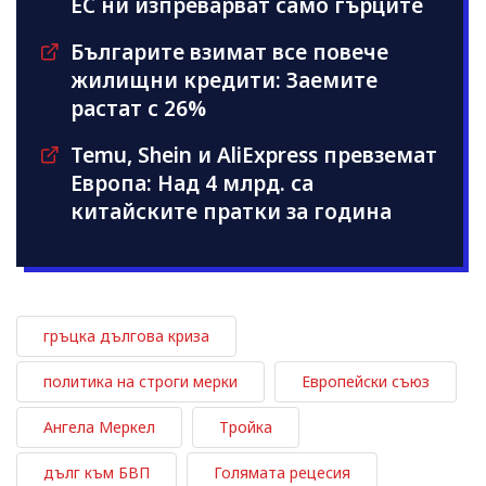
ЕС ни изпреварват само гърците
Българите взимат все повече
жилищни кредити: Заемите
растат с 26%
Temu, Shein и AliExpress превземат
Европа: Над 4 млрд. са
китайските пратки за година
гръцка дългова криза
политика на строги мерки
Европейски съюз
Ангела Меркел
Тройка
дълг към БВП
Голямата рецесия