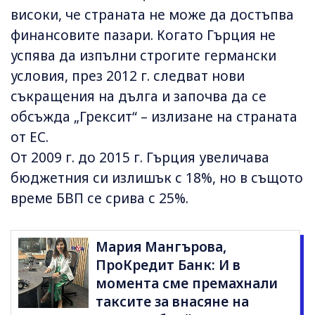
високи, че страната не може да достъпва
финансовите пазари. Когато Гърция не
успява да изпълни строгите германски
условия, през 2012 г. следват нови
съкращения на дълга и започва да се
обсъжда „Грексит“ – излизане на страната
от ЕС.
От 2009 г. до 2015 г. Гърция увеличава
бюджетния си излишък с 18%, но в същото
време БВП се срива с 25%.
Мария Мангърова,
ПроКредит Банк: И в
момента сме премахнали
таксите за внасяне на