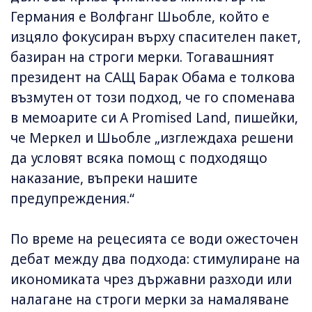
Германия е Волфганг Шьобле, който е
изцяло фокусиран върху спасителен пакет,
базиран на строги мерки. Тогавашният
президент на САЩ Барак Обама е толкова
възмутен от този подход, че го споменава
в мемоарите си A Promised Land, пишейки,
че Меркел и Шьобле „изглеждаха решени
да условят всяка помощ с подходящо
наказание, въпреки нашите
предупреждения.“
По време на рецесията се води ожесточен
дебат между два подхода: стимулиране на
икономиката чрез държавни разходи или
налагане на строги мерки за намаляване