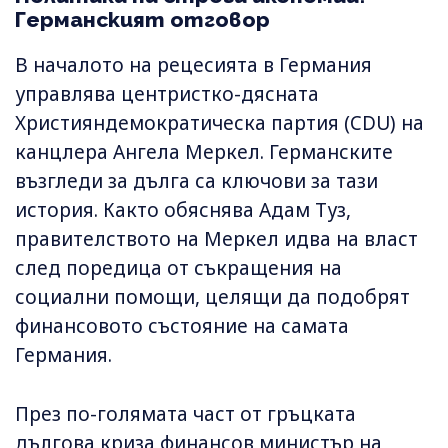
Германският отговор
В началото на рецесията в Германия
управлява центристко-дясната
Християндемократическа партия (CDU) на
канцлера Ангела Меркел. Германските
възгледи за дълга са ключови за тази
история. Както обяснява Адам Туз,
правителството на Меркел идва на власт
след поредица от съкращения на
социални помощи, целящи да подобрят
финансовото състояние на самата
Германия.
През по-голямата част от гръцката
дългова криза финансов министър на