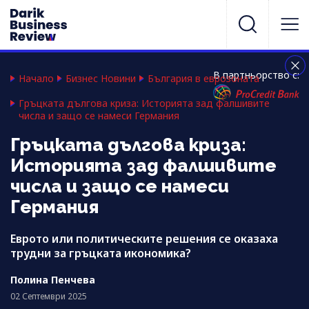
В партньорство с:
Начало
Бизнес Новини
България в еврозоната
Гръцката дългова криза: Историята зад фалшивите
числа и защо се намеси Германия
Гръцката дългова криза:
Историята зад фалшивите
числа и защо се намеси
Германия
Еврото или политическите решения се оказаха
трудни за гръцката икономика?
Полина Пенчева
02 Септември 2025