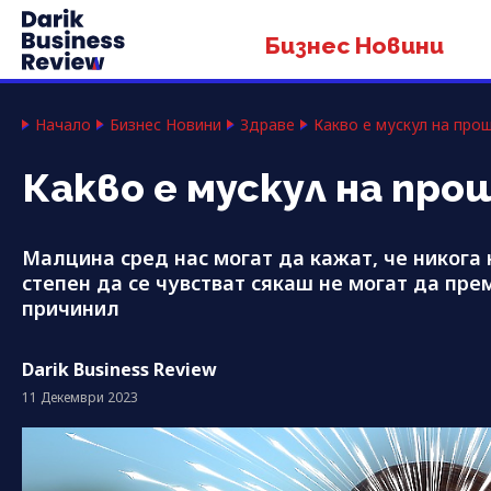
Бизнес Новини
Начало
Бизнес Новини
Здраве
Какво е мускул на прош
Какво е мускул на про
Малцина сред нас могат да кажат, че никога 
степен да се чувстват сякаш не могат да пре
причинил
Darik Business Review
11 Декември 2023