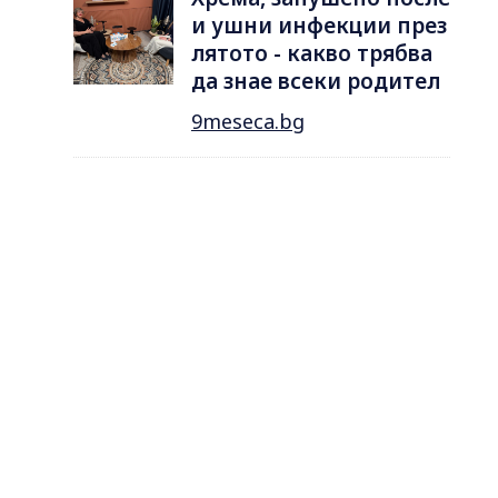
и ушни инфекции през
лятотo - какво трябва
да знае всеки родител
9meseca.bg