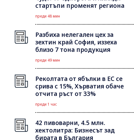
стартъпи променят региона
преди 48 мин
Разбиха нелегален цех за
зехтин край София, иззеха
близо 7 тона продукция
преди 49 мин
Реколтата от ябълки в ЕС се
срива с 15%, Хърватия обаче
отчита ръст от 33%
преди 1 час
42 пивоварни, 4.5 млн.
хектолитра: Бизнесът зад
бирата в България