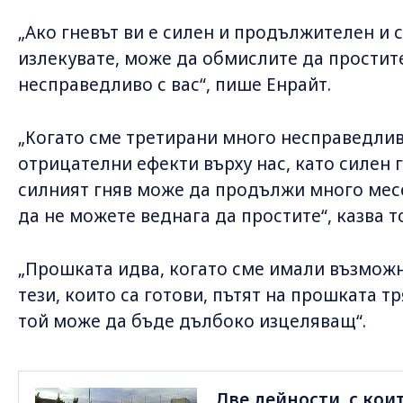
„Ако гневът ви е силен и продължителен и с
излекувате, може да обмислите да простите
несправедливо с вас“, пише Енрайт.
„Когато сме третирани много несправедлив
отрицателни ефекти върху нас, като силен г
силният гняв може да продължи много мес
да не можете веднага да простите“, казва т
„Прошката идва, когато сме имали възможн
тези, които са готови, пътят на прошката т
той може да бъде дълбоко изцеляващ“.
Две дейности, с кои