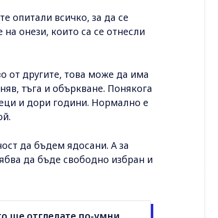
те опитали всичко, за да се
 на онези, които са се отнесли
о от другите, това може да има
няв, тъга и объркване. Понякога
еци и дори години. Нормално е
ой.
ост да бъдем ядосани. А за
рябва да бъде свободно избран и
то ще отгледате по-умни