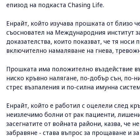
епизод на подкаста Chasing Life.
Енрайт, който изучава прошката от близо ч
съосновател на Международния институт за
доказателства, които показват, че тя носи 
включително намаляване на гнева, тревожн
Прошката има положително въздействие въ
ниско кръвно налягане, по-добър сън, по-н
стрес възпаления и по-силна имунна систем
Енрайт, който е работил с оцелели след к
неизлечимо болни от рак пациенти, лишени
засегнатите от войната райони, казва, че н
забравяне - става въпрос за прощаване и з