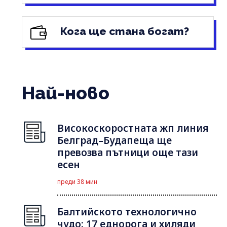
Кога ще стана богат?
Най-ново
Високоскоростната жп линия
Белград–Будапеща ще
превозва пътници още тази
есен
преди 38 мин
Балтийското технологично
чудо: 17 еднорога и хиляди