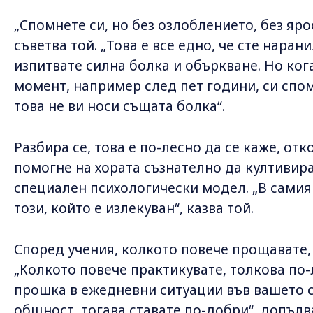
„Спомнете си, но без озлоблението, без ярос
съветва той. „Това е все едно, че сте наран
изпитвате силна болка и объркване. Но ког
момент, например след пет години, си спом
това не ви носи същата болка“.
Разбира се, това е по-лесно да се каже, отк
помогне на хората съзнателно да култивир
специален психологически модел. „В самия 
този, който е излекуван“, казва той.
Според учения, колкото повече прощавате, 
„Колкото повече практикувате, толкова по-
прошка в ежедневни ситуации във вашето с
общност, тогава ставате по-добри“, допълв