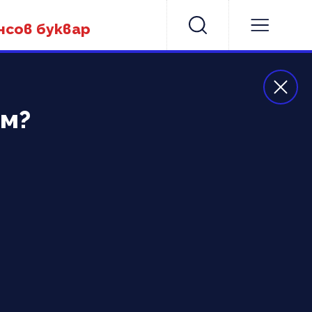
нсов буквар
ем?