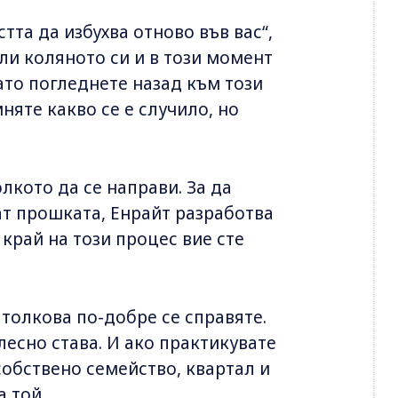
тта да избухва отново във вас“,
или коляното си и в този момент
ато погледнете назад към този
няте какво се е случило, но
олкото да се направи. За да
ат прошката, Енрайт разработва
край на този процес вие сте
толкова по-добре се справяте.
лесно става. И ако практикувате
обствено семейство, квартал и
а той.