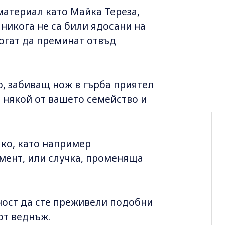
материал като Майка Тереза,
 никога не са били ядосани на
могат да преминат отвъд
о, забиващ нож в гърба приятел
 някой от вашето семейство и
ко, като например
ент, или случка, променяща
ност да сте преживели подобни
 от веднъж.