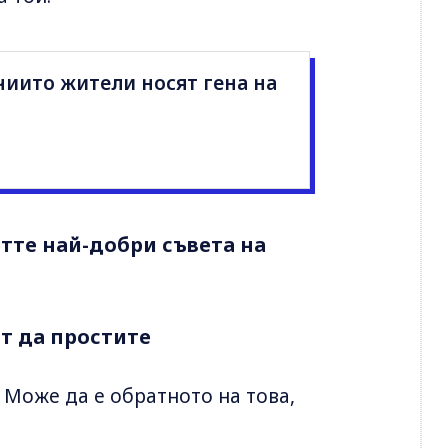
чиито жители носят гена на
тте най-добри съвета на
т да простите
 Може да е обратното на това,