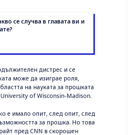
кво се случва в главата ви и
ате?
одължителен дистрес и се
ката може да изиграе роля,
областта на науката за прошката
niversity of Wisconsin-Madison.
ко е имало опит, след опит, след
възможността за прошка. Но това
нрайт пред CNN в скорошен