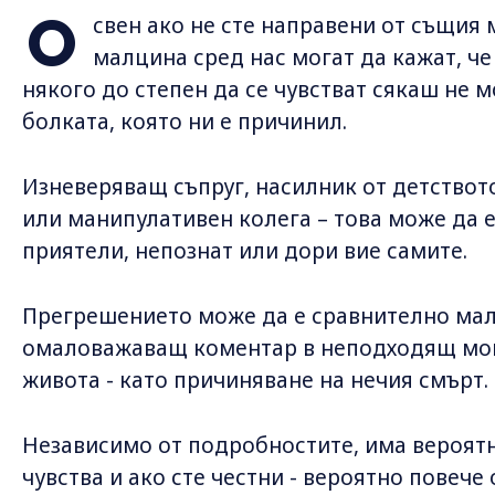
О
свен ако не сте направени от същия 
малцина сред нас могат да кажат, че
някого до степен да се чувстват сякаш не 
болката, която ни е причинил.
Изневеряващ съпруг, насилник от детствот
или манипулативен колега – това може да е
приятели, непознат или дори вие самите.
Прегрешението може да е сравнително мал
омаловажаващ коментар в неподходящ мом
живота - като причиняване на нечия смърт.
Независимо от подробностите, има вероят
чувства и ако сте честни - вероятно повече