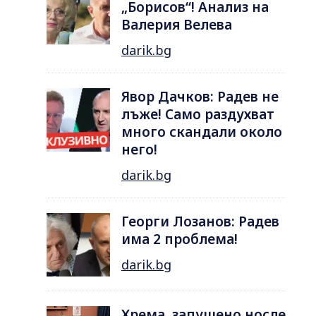
„Борисов“! Анализ на
Валерия Велева
darik.bg
Явор Дачков: Радев не
лъже! Само раздухват
много скандали около
него!
darik.bg
Георги Лозанов: Радев
има 2 проблема!
darik.bg
Хрема, запушено носле