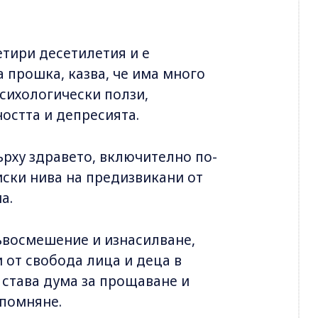
етири десетилетия и е
 прошка, казва, че има много
психологически ползи,
остта и депресията.
рху здравето, включително по-
иски нива на предизвикани от
а.
ръвосмешение и изнасилване,
 от свобода лица и деца в
е става дума за прощаване и
апомняне.