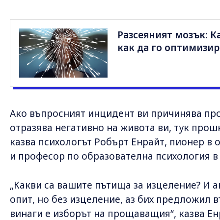
Разсеяният мозък: Ка
как да го оптимизир
Ако въпросният инцидент ви причинява пр
отразява негативно на живота ви, тук прош
казва психологът Робърт Енрайт, пионер в 
и професор по образователна психология в U
„Какви са вашите пътища за изцеление? И а
опит, но без изцеление, аз бих предложил 
винаги е изборът на прощаващия“, казва Е