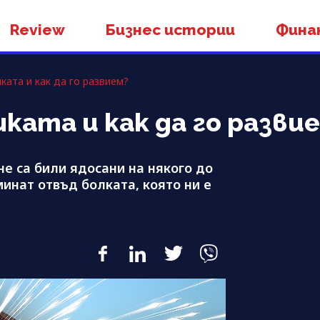
Review
Бизнес истории
Фина
ката и как да го развием?
шката и как да го разви
не са били ядосани на някого до
минат отвъд болката, която ни е